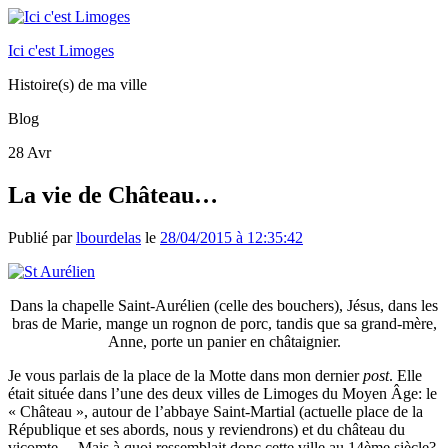
Ici c'est Limoges
Histoire(s) de ma ville
Blog
28
Avr
La vie de Château…
Publié par
lbourdelas
le
28/04/2015 à 12:35:42
Dans la chapelle Saint-Aurélien (celle des bouchers), Jésus, dans les
bras de Marie, mange un rognon de porc, tandis que sa grand-mère,
Anne, porte un panier en châtaignier.
Je vous parlais de la place de la Motte dans mon dernier
post
. Elle
était située dans l’une des deux villes de Limoges du Moyen Âge: le
« Château », autour de l’abbaye Saint-Martial (actuelle place de la
République et ses abords, nous y reviendrons) et du château du
vicomte… Mais à quoi ressemblait donc cette ville au 14ème siècle?