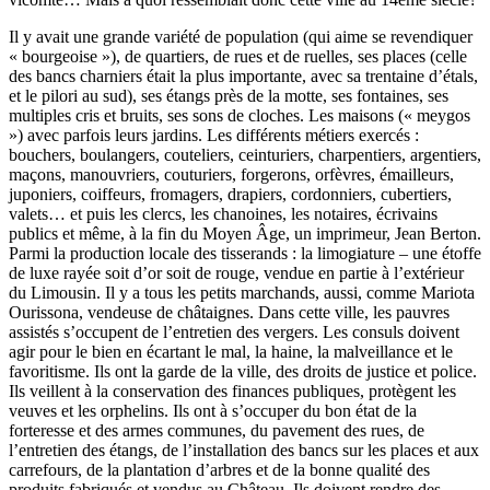
Il y avait une grande variété de population (qui aime se revendiquer
« bourgeoise »), de quartiers, de rues et de ruelles, ses places (celle
des bancs charniers était la plus importante, avec sa trentaine d’étals,
et le pilori au sud), ses étangs près de la motte, ses fontaines, ses
multiples cris et bruits, ses sons de cloches. Les maisons (« meygos
») avec parfois leurs jardins. Les différents métiers exercés :
bouchers, boulangers, couteliers, ceinturiers, charpentiers, argentiers,
maçons, manouvriers, couturiers, forgerons, orfèvres, émailleurs,
juponiers, coiffeurs, fromagers, drapiers, cordonniers, cubertiers,
valets… et puis les clercs, les chanoines, les notaires, écrivains
publics et même, à la fin du Moyen Âge, un imprimeur, Jean Berton.
Parmi la production locale des tisserands : la limogiature – une étoffe
de luxe rayée soit d’or soit de rouge, vendue en partie à l’extérieur
du Limousin. Il y a tous les petits marchands, aussi, comme Mariota
Ourissona, vendeuse de châtaignes. Dans cette ville, les pauvres
assistés s’occupent de l’entretien des vergers. Les consuls doivent
agir pour le bien en écartant le mal, la haine, la malveillance et le
favoritisme. Ils ont la garde de la ville, des droits de justice et police.
Ils veillent à la conservation des finances publiques, protègent les
veuves et les orphelins. Ils ont à s’occuper du bon état de la
forteresse et des armes communes, du pavement des rues, de
l’entretien des étangs, de l’installation des bancs sur les places et aux
carrefours, de la plantation d’arbres et de la bonne qualité des
produits fabriqués et vendus au Château. Ils doivent rendre des