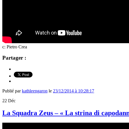
c: Pietro Crea
Partager :
Publié par
kathleengaron
le
23/12/2014 à 10:28:17
22
Déc
La Squadra Zeus – « La strina di capodan