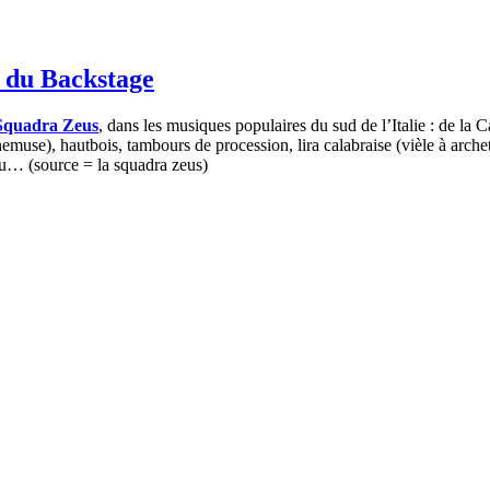
é du Backstage
Squadra Zeus
, dans les musiques populaires du sud de l’Italie : de la Ca
use), hautbois, tambours de procession, lira calabraise (vièle à archet
llu… (source = la squadra zeus)