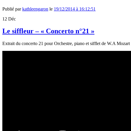
Publié par
kathleengaron
le
19/12/2014 à 16:12:51
12
Déc
Le siffleur – « Concerto n°21 »
Extrait du concerto 21 pour Orchestre, piano et sifflet de W.A Mozart