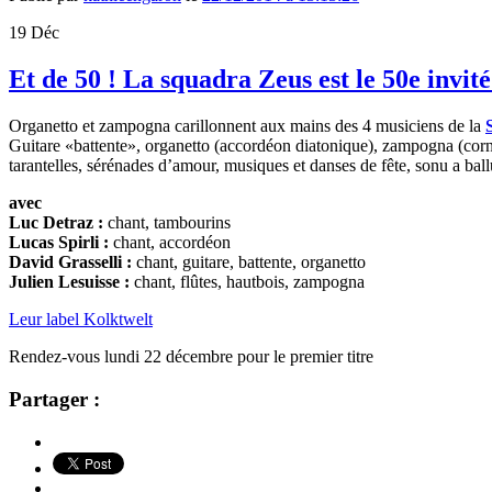
19
Déc
Et de 50 ! La squadra Zeus est le 50e invit
Organetto et zampogna carillonnent aux mains des 4 musiciens de la
Guitare «battente», organetto (accordéon diatonique), zampogna (cornem
tarantelles, sérénades d’amour, musiques et danses de fête, sonu a ba
avec
Luc Detraz :
chant, tambourins
Lucas Spirli :
chant, accordéon
David Grasselli :
chant, guitare, battente, organetto
Julien Lesuisse :
chant, flûtes, hautbois, zampogna
Leur label Kolktwelt
Rendez-vous lundi 22 décembre pour le premier titre
Partager :