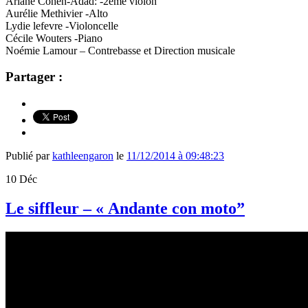
Ariane Cohen-Adad: -2ème violon
Aurélie Methivier -Alto
Lydie lefevre -Violoncelle
Cécile Wouters -Piano
Noémie Lamour – Contrebasse et Direction musicale
Partager :
Publié par
kathleengaron
le
11/12/2014 à 09:48:23
10
Déc
Le siffleur – « Andante con moto”