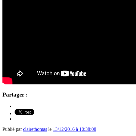
Partager :
Publié par
clairethomas
le
13/12/2016 à 10:38:08