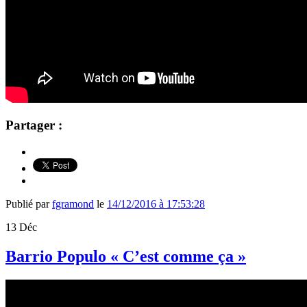
Partager :
Publié par
fgramond
le
14/12/2016 à 17:53:28
13
Déc
Barrio Populo « C’est comme ça »