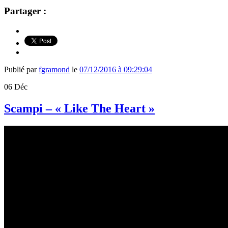
Partager :
Publié par
fgramond
le
07/12/2016 à 09:29:04
06
Déc
Scampi – « Like The Heart »