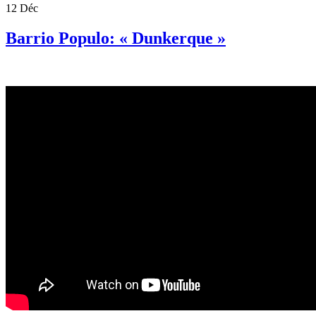
12
Déc
Barrio Populo: « Dunkerque »