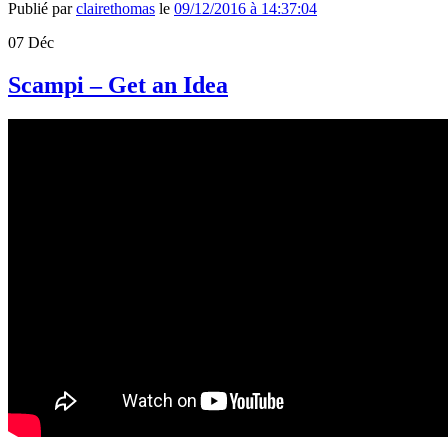
Publié par
clairethomas
le
09/12/2016 à 14:37:04
07
Déc
Scampi – Get an Idea