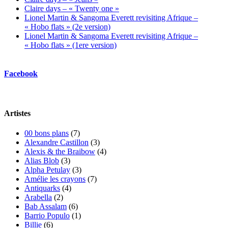
Claire days – « Twenty one »
Lionel Martin & Sangoma Everett revisiting Afrique –
« Hobo flats » (2e version)
Lionel Martin & Sangoma Everett revisiting Afrique –
« Hobo flats » (1ere version)
Facebook
Artistes
00 bons plans
(7)
Alexandre Castillon
(3)
Alexis & the Braibow
(4)
Alias Blob
(3)
Alpha Petulay
(3)
Amélie les crayons
(7)
Antiquarks
(4)
Arabella
(2)
Bab Assalam
(6)
Barrio Populo
(1)
Billie
(6)