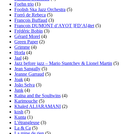
Foehn trio
(1)
Foolish Ska Jazz Orchestra
(5)
Forró de Rebeca
(5)
François Buffaud
(3)
François DUMONT d’AYOT ]FD’A[4tet
(5)
Frédéric Bobin
(3)
Gérard Morel
(4)
Green Paper
(2)
Grimme
(4)
Horla
(4)
Jaal
(4)
Jazz before jazz – Mario Stantchev & Lionel Martin
(5)
Jean Sangally
(5)
Jeanne Garraud
(5)
Joak
(4)
João Selva
(3)
Junk
(4)
Kaïna and the Soultwins
(4)
Karimouche
(5)
Khaled ALJARAMANI
(2)
kosh
(7)
Kunta
(1)
L'étrangleuse
(3)
La & Ca
(5)
La mine de rien
(5)