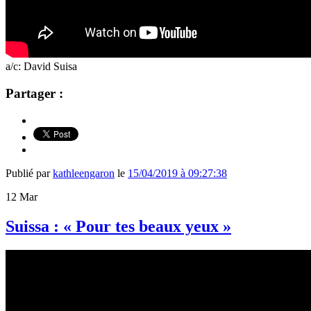
a/c: David Suisa
Partager :
Publié par
kathleengaron
le
15/04/2019 à 09:27:38
12
Mar
Suissa : « Pour tes beaux yeux »