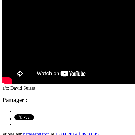
a/c: David Suissa
Partager :
Publié par
kathleengaron
le
15/04/2019 à 09:31:45