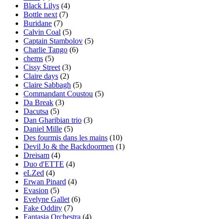
Black Lilys
(4)
Bottle next
(7)
Buridane
(7)
Calvin Coal
(5)
Captain Stambolov
(5)
Charlie Tango
(6)
chems
(5)
Cissy Street
(3)
Claire days
(2)
Claire Sabbagh
(5)
Commandant Coustou
(5)
Da Break
(3)
Dacutsa
(5)
Dan Gharibian trio
(3)
Daniel Mille
(5)
Des fourmis dans les mains
(10)
Devil Jo & the Backdoormen
(1)
Dreisam
(4)
Duo d'ETTE
(4)
eLZed
(4)
Erwan Pinard
(4)
Evasion
(5)
Evelyne Gallet
(6)
Fake Oddity
(7)
Fantasia Orchestra
(4)