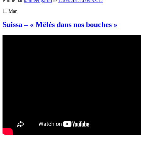
Publié par
kathleengaron
le
12/03/2015 à 09:33:12
11
Mar
Suissa – « Mêlés dans nos bouches »