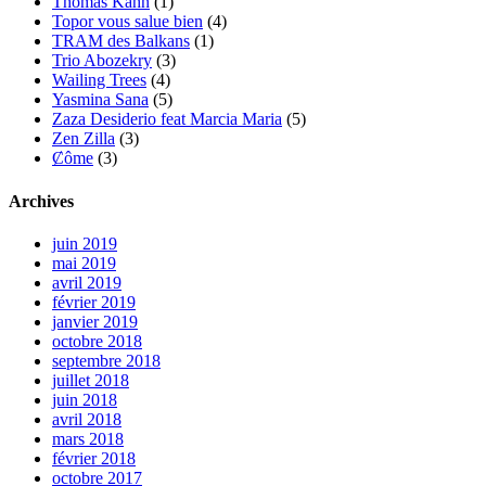
Thomas Kahn
(1)
Topor vous salue bien
(4)
TRAM des Balkans
(1)
Trio Abozekry
(3)
Wailing Trees
(4)
Yasmina Sana
(5)
Zaza Desiderio feat Marcia Maria
(5)
Zen Zilla
(3)
Ȼôme
(3)
Archives
juin 2019
mai 2019
avril 2019
février 2019
janvier 2019
octobre 2018
septembre 2018
juillet 2018
juin 2018
avril 2018
mars 2018
février 2018
octobre 2017