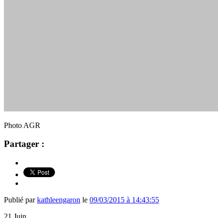
Photo AGR
Partager :
Publié par
kathleengaron
le
09/03/2015 à 14:43:55
21
Juin