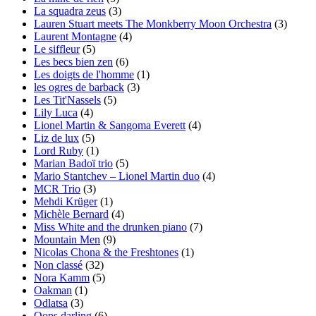
La squadra zeus
(3)
Lauren Stuart meets The Monkberry Moon Orchestra
(3)
Laurent Montagne
(4)
Le siffleur
(5)
Les becs bien zen
(6)
Les doigts de l'homme
(1)
les ogres de barback
(3)
Les Tit'Nassels
(5)
Lily Luca
(4)
Lionel Martin & Sangoma Everett
(4)
Liz de lux
(5)
Lord Ruby
(1)
Marian Badoï trio
(5)
Mario Stantchev – Lionel Martin duo
(4)
MCR Trio
(3)
Mehdi Krüger
(1)
Michèle Bernard
(4)
Miss White and the drunken piano
(7)
Mountain Men
(9)
Nicolas Chona & the Freshtones
(1)
Non classé
(32)
Nora Kamm
(5)
Oakman
(1)
Odlatsa
(3)
Oops darling
(6)