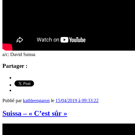
a/c: David Suissa
Partager :
Publié par
kathleengaron
le
15/04/2019 à 09:33:22
Suissa – « C’est sûr »