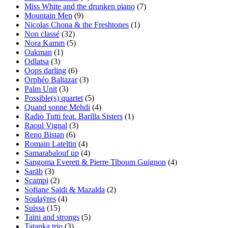
Miss White and the drunken piano
(7)
Mountain Men
(9)
Nicolas Chona & the Freshtones
(1)
Non classé
(32)
Nora Kamm
(5)
Oakman
(1)
Odlatsa
(3)
Oops darling
(6)
Orphéo Baltazar
(3)
Palm Unit
(3)
Possible(s) quartet
(5)
Quand sonne Mehdi
(4)
Radio Tutti feat. Barilla Sisters
(1)
Raoul Vignal
(3)
Reno Bistan
(6)
Romain Lateltin
(4)
Samarabalouf up
(4)
Sangoma Everett & Pierre Tiboum Guignon
(4)
Sarāb
(3)
Scampi
(2)
Sofiane Saidi & Mazalda
(2)
Soulaÿres
(4)
Suissa
(15)
Taïni and strongs
(5)
Tatanka trio
(3)