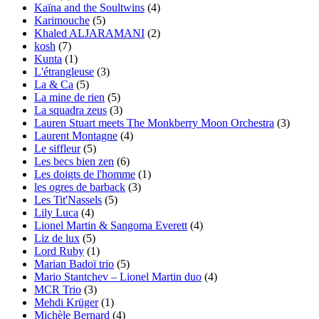
Kaïna and the Soultwins
(4)
Karimouche
(5)
Khaled ALJARAMANI
(2)
kosh
(7)
Kunta
(1)
L'étrangleuse
(3)
La & Ca
(5)
La mine de rien
(5)
La squadra zeus
(3)
Lauren Stuart meets The Monkberry Moon Orchestra
(3)
Laurent Montagne
(4)
Le siffleur
(5)
Les becs bien zen
(6)
Les doigts de l'homme
(1)
les ogres de barback
(3)
Les Tit'Nassels
(5)
Lily Luca
(4)
Lionel Martin & Sangoma Everett
(4)
Liz de lux
(5)
Lord Ruby
(1)
Marian Badoï trio
(5)
Mario Stantchev – Lionel Martin duo
(4)
MCR Trio
(3)
Mehdi Krüger
(1)
Michèle Bernard
(4)