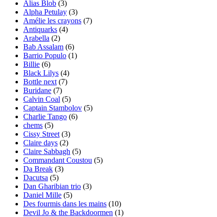
Alias Blob
(3)
Alpha Petulay
(3)
Amélie les crayons
(7)
Antiquarks
(4)
Arabella
(2)
Bab Assalam
(6)
Barrio Populo
(1)
Billie
(6)
Black Lilys
(4)
Bottle next
(7)
Buridane
(7)
Calvin Coal
(5)
Captain Stambolov
(5)
Charlie Tango
(6)
chems
(5)
Cissy Street
(3)
Claire days
(2)
Claire Sabbagh
(5)
Commandant Coustou
(5)
Da Break
(3)
Dacutsa
(5)
Dan Gharibian trio
(3)
Daniel Mille
(5)
Des fourmis dans les mains
(10)
Devil Jo & the Backdoormen
(1)