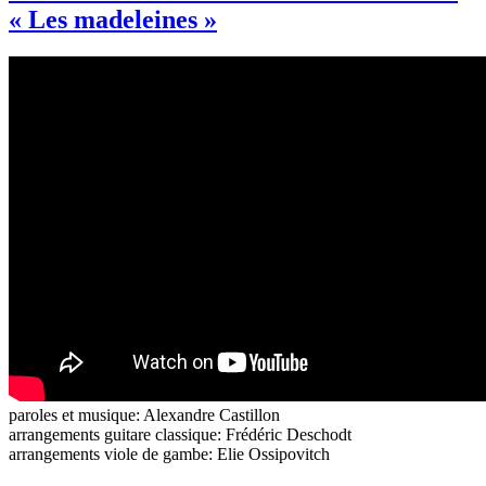
« Les madeleines »
paroles et musique: Alexandre Castillon
arrangements guitare classique: Frédéric Deschodt
arrangements viole de gambe: Elie Ossipovitch