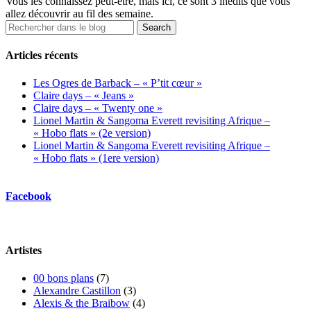
Vous les connaissez peut-être, mais ici, ce sont 3 inédits que vous
allez découvrir au fil des semaine.
Articles récents
Les Ogres de Barback – « P’tit cœur »
Claire days – « Jeans »
Claire days – « Twenty one »
Lionel Martin & Sangoma Everett revisiting Afrique –
« Hobo flats » (2e version)
Lionel Martin & Sangoma Everett revisiting Afrique –
« Hobo flats » (1ere version)
Facebook
Artistes
00 bons plans
(7)
Alexandre Castillon
(3)
Alexis & the Braibow
(4)