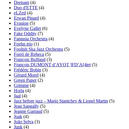
Dreisam
(4)
Duo d'ETTE
(4)
eLZed
(4)
Erwan Pinard
(4)
Evasion
(5)
Evelyne Gallet
(6)
Fake Oddity
(7)
Fantasia Orchestra
(4)
Foehn trio
(1)
Foolish Ska Jazz Orchestra
(5)
Forró de Rebeca
(5)
François Buffaud
(3)
François DUMONT d’AYOT ]FD’A[4tet
(5)
Frédéric Bobin
(3)
Gérard Morel
(4)
Green Paper
(2)
Grimme
(4)
Horla
(4)
Jaal
(4)
Jazz before jazz – Mario Stantchev & Lionel Martin
(5)
Jean Sangally
(5)
Jeanne Garraud
(5)
Joak
(4)
João Selva
(3)
Junk
(4)