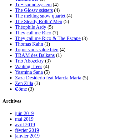
Td+ sound-system
(4)
The Glossy ssisters
(4)
The melting snow quartet
(4)
The Steady Rollin' Men
(5)
Théophile Ardy
(5)
They call me Rico
(7)
They call me Rico & The Escape
(3)
Thomas Kahn
(1)
Topor vous salue bien
(4)
TRAM des Balkans
(1)
Trio Abozekry
(3)
Wailing Trees
(4)
Yasmina Sana
(5)
Zaza Desiderio feat Marcia Maria
(5)
Zen Zilla
(3)
Ȼôme
(3)
Archives
juin 2019
mai 2019
avril 2019
février 2019
janvier 2019