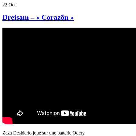
22
Oct
Dreisam – « Corazõn »
Zaza Desiderio joue sur une batterie Odery