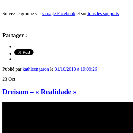
Suivez le groupe via
sa page Facebook
et sur
tous les supports
Partager :
Publié par
kathleengaron
le
31/10/2013 à 19:00:26
23
Oct
Dreisam – « Realidade »