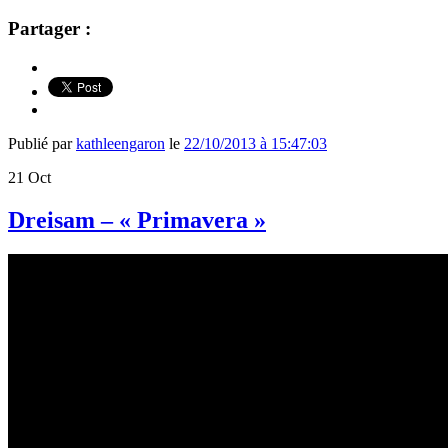
Partager :
Publié par
kathleengaron
le
22/10/2013 à 15:47:03
21
Oct
Dreisam – « Primavera »