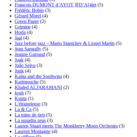
François DUMONT d’AYOT ]FD’A[4tet
(5)
Frédéric Bobin
(3)
Gérard Morel
(4)
Green Paper
(2)
Grimme
(4)
Horla
(4)
Jaal
(4)
Jazz before jazz – Mario Stantchev & Lionel Martin
(5)
Jean Sangally
(5)
Jeanne Garraud
(5)
Joak
(4)
João Selva
(3)
Junk
(4)
Kaïna and the Soultwins
(4)
Karimouche
(5)
Khaled ALJARAMANI
(2)
kosh
(7)
Kunta
(1)
L'étrangleuse
(3)
La & Ca
(5)
La mine de rien
(5)
La squadra zeus
(3)
Lauren Stuart meets The Monkberry Moon Orchestra
(3)
Laurent Montagne
(4)
Le siffleur
(5)