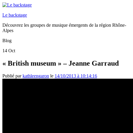
Le backstage
Découvrez les groupes de musique émergents de la région Rhône-
Alpes
Blog
14
Oct
« British museum » – Jeanne Garraud
Publié par
kathleengaron
le
14/10/2013 à 10:14:16