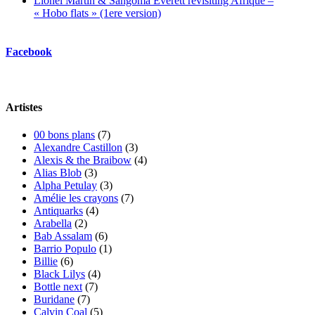
Lionel Martin & Sangoma Everett revisiting Afrique –
« Hobo flats » (1ere version)
Facebook
Artistes
00 bons plans
(7)
Alexandre Castillon
(3)
Alexis & the Braibow
(4)
Alias Blob
(3)
Alpha Petulay
(3)
Amélie les crayons
(7)
Antiquarks
(4)
Arabella
(2)
Bab Assalam
(6)
Barrio Populo
(1)
Billie
(6)
Black Lilys
(4)
Bottle next
(7)
Buridane
(7)
Calvin Coal
(5)