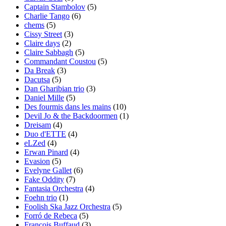
Captain Stambolov
(5)
Charlie Tango
(6)
chems
(5)
Cissy Street
(3)
Claire days
(2)
Claire Sabbagh
(5)
Commandant Coustou
(5)
Da Break
(3)
Dacutsa
(5)
Dan Gharibian trio
(3)
Daniel Mille
(5)
Des fourmis dans les mains
(10)
Devil Jo & the Backdoormen
(1)
Dreisam
(4)
Duo d'ETTE
(4)
eLZed
(4)
Erwan Pinard
(4)
Evasion
(5)
Evelyne Gallet
(6)
Fake Oddity
(7)
Fantasia Orchestra
(4)
Foehn trio
(1)
Foolish Ska Jazz Orchestra
(5)
Forró de Rebeca
(5)
François Buffaud
(3)