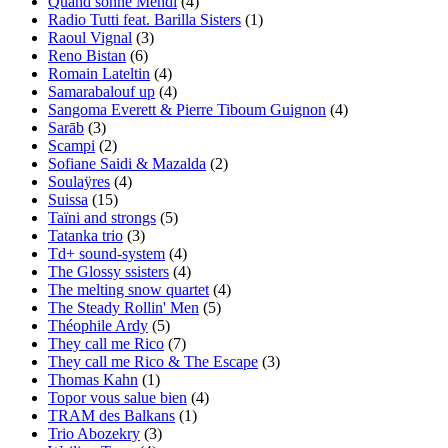
Quand sonne Mehdi
(4)
Radio Tutti feat. Barilla Sisters
(1)
Raoul Vignal
(3)
Reno Bistan
(6)
Romain Lateltin
(4)
Samarabalouf up
(4)
Sangoma Everett & Pierre Tiboum Guignon
(4)
Sarāb
(3)
Scampi
(2)
Sofiane Saidi & Mazalda
(2)
Soulaÿres
(4)
Suissa
(15)
Taïni and strongs
(5)
Tatanka trio
(3)
Td+ sound-system
(4)
The Glossy ssisters
(4)
The melting snow quartet
(4)
The Steady Rollin' Men
(5)
Théophile Ardy
(5)
They call me Rico
(7)
They call me Rico & The Escape
(3)
Thomas Kahn
(1)
Topor vous salue bien
(4)
TRAM des Balkans
(1)
Trio Abozekry
(3)