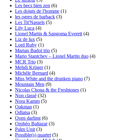
Les becs bien zen
(6)
Les doigts de l'homme
(1)
les ogres de barback
(3)
Les Tit'Nassels
(5)
Lily Luca
(4)
Lionel Martin & Sangoma Everett
(4)
Liz de lux
(5)
Lord Ruby
(1)
Marian Badoï trio
(5)
Mario Stantchev – Lionel Martin duo
(4)
MCR Trio
(3)
Mehdi Krüger
(1)
Michèle Bernard
(4)
Miss White and the drunken piano
(7)
Mountain Men
(9)
Nicolas Chona & the Freshtones
(1)
Non classé
(32)
Nora Kamm
(5)
Oakman
(1)
Odlatsa
(3)
Oops darling
(6)
Orphéo Baltazar
(3)
Palm Unit
(3)
Possible(s) quartet
(5)