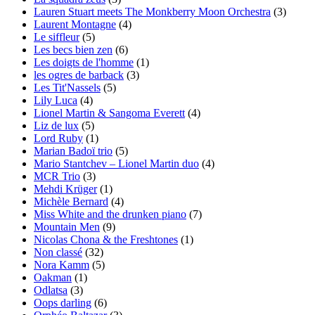
Lauren Stuart meets The Monkberry Moon Orchestra
(3)
Laurent Montagne
(4)
Le siffleur
(5)
Les becs bien zen
(6)
Les doigts de l'homme
(1)
les ogres de barback
(3)
Les Tit'Nassels
(5)
Lily Luca
(4)
Lionel Martin & Sangoma Everett
(4)
Liz de lux
(5)
Lord Ruby
(1)
Marian Badoï trio
(5)
Mario Stantchev – Lionel Martin duo
(4)
MCR Trio
(3)
Mehdi Krüger
(1)
Michèle Bernard
(4)
Miss White and the drunken piano
(7)
Mountain Men
(9)
Nicolas Chona & the Freshtones
(1)
Non classé
(32)
Nora Kamm
(5)
Oakman
(1)
Odlatsa
(3)
Oops darling
(6)