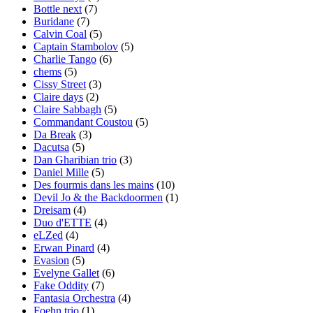
Bottle next
(7)
Buridane
(7)
Calvin Coal
(5)
Captain Stambolov
(5)
Charlie Tango
(6)
chems
(5)
Cissy Street
(3)
Claire days
(2)
Claire Sabbagh
(5)
Commandant Coustou
(5)
Da Break
(3)
Dacutsa
(5)
Dan Gharibian trio
(3)
Daniel Mille
(5)
Des fourmis dans les mains
(10)
Devil Jo & the Backdoormen
(1)
Dreisam
(4)
Duo d'ETTE
(4)
eLZed
(4)
Erwan Pinard
(4)
Evasion
(5)
Evelyne Gallet
(6)
Fake Oddity
(7)
Fantasia Orchestra
(4)
Foehn trio
(1)