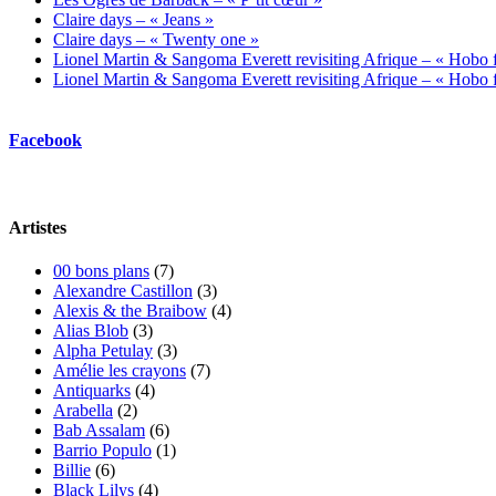
Claire days – « Jeans »
Claire days – « Twenty one »
Lionel Martin & Sangoma Everett revisiting Afrique – « Hobo fl
Lionel Martin & Sangoma Everett revisiting Afrique – « Hobo fl
Facebook
Artistes
00 bons plans
(7)
Alexandre Castillon
(3)
Alexis & the Braibow
(4)
Alias Blob
(3)
Alpha Petulay
(3)
Amélie les crayons
(7)
Antiquarks
(4)
Arabella
(2)
Bab Assalam
(6)
Barrio Populo
(1)
Billie
(6)
Black Lilys
(4)