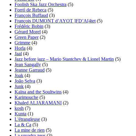
Foolish Ska Jazz Orchestra
(5)
Forró de Rebeca
(5)
François Buffaud
(3)
François DUMONT d’AYOT ]FD’A[4tet
(5)
Frédéric Bobin
(3)
Gérard Morel
(4)
Green Paper
(2)
Grimme
(4)
Horla
(4)
Jaal
(4)
Jazz before jazz – Mario Stantchev & Lionel Martin
(5)
Jean Sangally
(5)
Jeanne Garraud
(5)
Joak
(4)
João Selva
(3)
Junk
(4)
Kaïna and the Soultwins
(4)
Karimouche
(5)
Khaled ALJARAMANI
(2)
kosh
(7)
Kunta
(1)
L'étrangleuse
(3)
La & Ca
(5)
La mine de rien
(5)
La squadra zeus
(3)