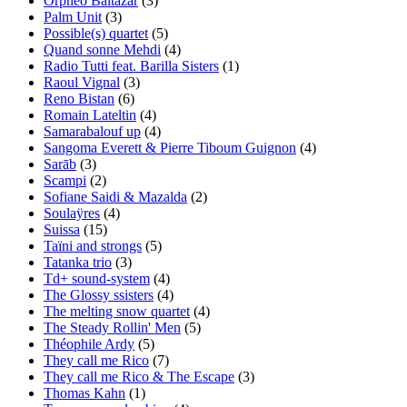
Orphéo Baltazar
(3)
Palm Unit
(3)
Possible(s) quartet
(5)
Quand sonne Mehdi
(4)
Radio Tutti feat. Barilla Sisters
(1)
Raoul Vignal
(3)
Reno Bistan
(6)
Romain Lateltin
(4)
Samarabalouf up
(4)
Sangoma Everett & Pierre Tiboum Guignon
(4)
Sarāb
(3)
Scampi
(2)
Sofiane Saidi & Mazalda
(2)
Soulaÿres
(4)
Suissa
(15)
Taïni and strongs
(5)
Tatanka trio
(3)
Td+ sound-system
(4)
The Glossy ssisters
(4)
The melting snow quartet
(4)
The Steady Rollin' Men
(5)
Théophile Ardy
(5)
They call me Rico
(7)
They call me Rico & The Escape
(3)
Thomas Kahn
(1)