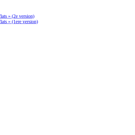
ats » (2e version)
ats » (1ere version)