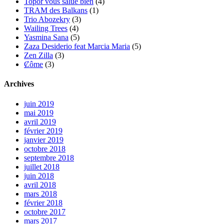
Topor vous salue bien
(4)
TRAM des Balkans
(1)
Trio Abozekry
(3)
Wailing Trees
(4)
Yasmina Sana
(5)
Zaza Desiderio feat Marcia Maria
(5)
Zen Zilla
(3)
Ȼôme
(3)
Archives
juin 2019
mai 2019
avril 2019
février 2019
janvier 2019
octobre 2018
septembre 2018
juillet 2018
juin 2018
avril 2018
mars 2018
février 2018
octobre 2017
mars 2017