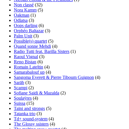
Non classé
(32)
Nora Kamm
(5)
Oakman
(1)
Odlatsa
(3)
Oops darling
(6)
Orphéo Baltazar
(3)
Palm Unit
(3)
Possible(s) quartet
(5)
Quand sonne Mehdi
(4)
Radio Tutti feat. Barilla Sisters
(1)
Raoul Vignal
(3)
Reno Bistan
(6)
Romain Lateltin
(4)
Samarabalouf up
(4)
Sangoma Everett & Pierre Tiboum Guignon
(4)
Sarāb
(3)
Scampi
(2)
Sofiane Saidi & Mazalda
(2)
Soulaÿres
(4)
Suissa
(15)
Taïni and strongs
(5)
Tatanka trio
(3)
Td+ sound-system
(4)
The Glossy ssisters
(4)