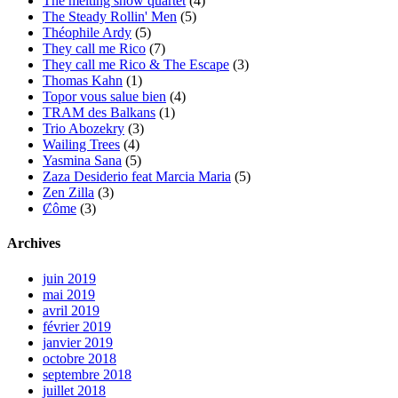
The melting snow quartet
(4)
The Steady Rollin' Men
(5)
Théophile Ardy
(5)
They call me Rico
(7)
They call me Rico & The Escape
(3)
Thomas Kahn
(1)
Topor vous salue bien
(4)
TRAM des Balkans
(1)
Trio Abozekry
(3)
Wailing Trees
(4)
Yasmina Sana
(5)
Zaza Desiderio feat Marcia Maria
(5)
Zen Zilla
(3)
Ȼôme
(3)
Archives
juin 2019
mai 2019
avril 2019
février 2019
janvier 2019
octobre 2018
septembre 2018
juillet 2018