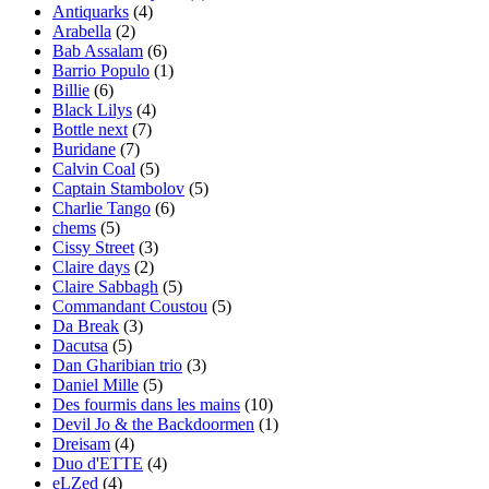
Antiquarks
(4)
Arabella
(2)
Bab Assalam
(6)
Barrio Populo
(1)
Billie
(6)
Black Lilys
(4)
Bottle next
(7)
Buridane
(7)
Calvin Coal
(5)
Captain Stambolov
(5)
Charlie Tango
(6)
chems
(5)
Cissy Street
(3)
Claire days
(2)
Claire Sabbagh
(5)
Commandant Coustou
(5)
Da Break
(3)
Dacutsa
(5)
Dan Gharibian trio
(3)
Daniel Mille
(5)
Des fourmis dans les mains
(10)
Devil Jo & the Backdoormen
(1)
Dreisam
(4)
Duo d'ETTE
(4)
eLZed
(4)