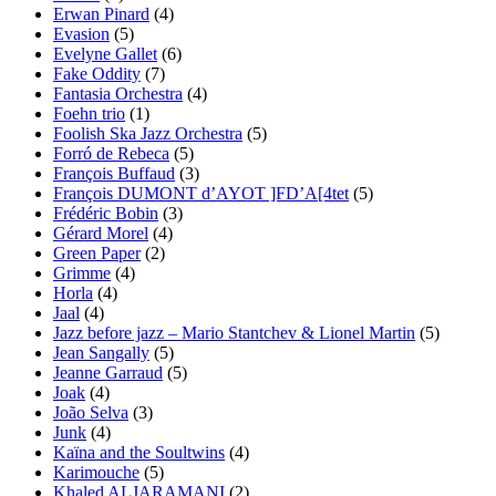
Erwan Pinard
(4)
Evasion
(5)
Evelyne Gallet
(6)
Fake Oddity
(7)
Fantasia Orchestra
(4)
Foehn trio
(1)
Foolish Ska Jazz Orchestra
(5)
Forró de Rebeca
(5)
François Buffaud
(3)
François DUMONT d’AYOT ]FD’A[4tet
(5)
Frédéric Bobin
(3)
Gérard Morel
(4)
Green Paper
(2)
Grimme
(4)
Horla
(4)
Jaal
(4)
Jazz before jazz – Mario Stantchev & Lionel Martin
(5)
Jean Sangally
(5)
Jeanne Garraud
(5)
Joak
(4)
João Selva
(3)
Junk
(4)
Kaïna and the Soultwins
(4)
Karimouche
(5)
Khaled ALJARAMANI
(2)