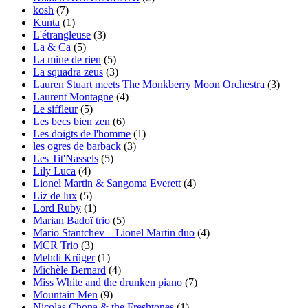
kosh
(7)
Kunta
(1)
L'étrangleuse
(3)
La & Ca
(5)
La mine de rien
(5)
La squadra zeus
(3)
Lauren Stuart meets The Monkberry Moon Orchestra
(3)
Laurent Montagne
(4)
Le siffleur
(5)
Les becs bien zen
(6)
Les doigts de l'homme
(1)
les ogres de barback
(3)
Les Tit'Nassels
(5)
Lily Luca
(4)
Lionel Martin & Sangoma Everett
(4)
Liz de lux
(5)
Lord Ruby
(1)
Marian Badoï trio
(5)
Mario Stantchev – Lionel Martin duo
(4)
MCR Trio
(3)
Mehdi Krüger
(1)
Michèle Bernard
(4)
Miss White and the drunken piano
(7)
Mountain Men
(9)
Nicolas Chona & the Freshtones
(1)