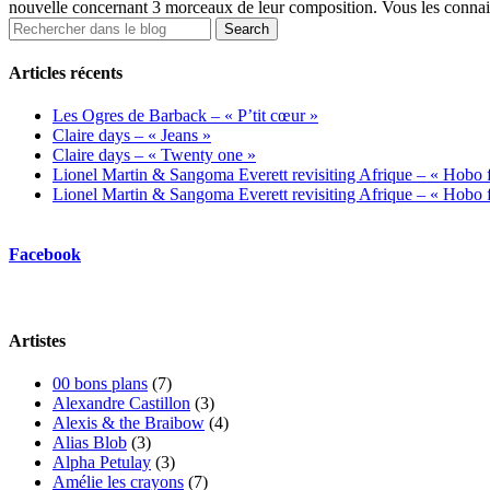
nouvelle concernant 3 morceaux de leur composition. Vous les connaisse
Articles récents
Les Ogres de Barback – « P’tit cœur »
Claire days – « Jeans »
Claire days – « Twenty one »
Lionel Martin & Sangoma Everett revisiting Afrique – « Hobo fl
Lionel Martin & Sangoma Everett revisiting Afrique – « Hobo fl
Facebook
Artistes
00 bons plans
(7)
Alexandre Castillon
(3)
Alexis & the Braibow
(4)
Alias Blob
(3)
Alpha Petulay
(3)
Amélie les crayons
(7)