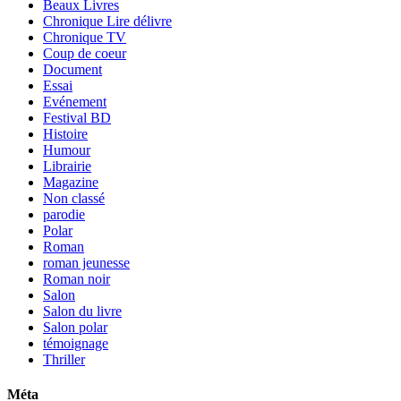
Beaux Livres
Chronique Lire délivre
Chronique TV
Coup de coeur
Document
Essai
Evénement
Festival BD
Histoire
Humour
Librairie
Magazine
Non classé
parodie
Polar
Roman
roman jeunesse
Roman noir
Salon
Salon du livre
Salon polar
témoignage
Thriller
Méta