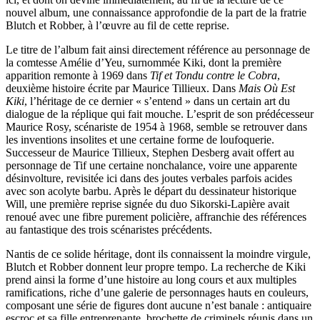
nouvel album, une connaissance approfondie de la part de la fratrie
Blutch et Robber, à l’œuvre au fil de cette reprise.
Le titre de l’album fait ainsi directement référence au personnage de
la comtesse Amélie d’Yeu, surnommée Kiki, dont la première
apparition remonte à 1969 dans
Tif et Tondu contre le Cobra
,
deuxième histoire écrite par Maurice Tillieux. Dans
Mais Où Est
Kiki
, l’héritage de ce dernier « s’entend » dans un certain art du
dialogue de la réplique qui fait mouche. L’esprit de son prédécesseur
Maurice Rosy, scénariste de 1954 à 1968, semble se retrouver dans
les inventions insolites et une certaine forme de loufoquerie.
Successeur de Maurice Tillieux, Stephen Desberg avait offert au
personnage de Tif une certaine nonchalance, voire une apparente
désinvolture, revisitée ici dans des joutes verbales parfois acides
avec son acolyte barbu. Après le départ du dessinateur historique
Will, une première reprise signée du duo Sikorski-Lapière avait
renoué avec une fibre purement policière, affranchie des références
au fantastique des trois scénaristes précédents.
Nantis de ce solide héritage, dont ils connaissent la moindre virgule,
Blutch et Robber donnent leur propre tempo. La recherche de Kiki
prend ainsi la forme d’une histoire au long cours et aux multiples
ramifications, riche d’une galerie de personnages hauts en couleurs,
composant une série de figures dont aucune n’est banale : antiquaire
escroc et sa fille entreprenante, brochette de criminels réunis dans un