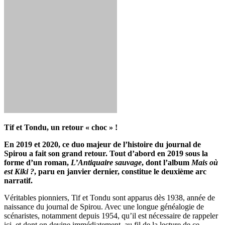
Tif et Tondu, un retour « choc » !
En 2019 et 2020, ce duo majeur de l’histoire du journal de
Spirou a fait son grand retour. Tout d’abord en 2019 sous la
forme d’un roman,
L’Antiquaire sauvage
, dont l’album
Mais où
est Kiki ?
, paru en janvier dernier, constitue le deuxième arc
narratif.
Véritables pionniers, Tif et Tondu sont apparus dès 1938, année de
naissance du journal de Spirou. Avec une longue généalogie de
scénaristes, notamment depuis 1954, qu’il est nécessaire de rappeler
ici, et dont on devine immédiatement, au fil de la lecture de ce