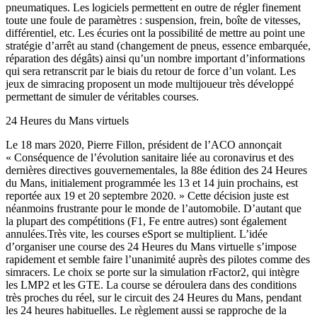
pneumatiques. Les logiciels permettent en outre de régler finement
toute une foule de paramètres : suspension, frein, boîte de vitesses,
différentiel, etc. Les écuries ont la possibilité de mettre au point une
stratégie d’arrêt au stand (changement de pneus, essence embarquée,
réparation des dégâts) ainsi qu’un nombre important d’informations
qui sera retranscrit par le biais du retour de force d’un volant. Les
jeux de simracing proposent un mode multijoueur très développé
permettant de simuler de véritables courses.
24 Heures du Mans virtuels
Le 18 mars 2020, Pierre Fillon, président de l’ACO annonçait
« Conséquence de l’évolution sanitaire liée au coronavirus et des
dernières directives gouvernementales, la 88e édition des 24 Heures
du Mans, initialement programmée les 13 et 14 juin prochains, est
reportée aux 19 et 20 septembre 2020. » Cette décision juste est
néanmoins frustrante pour le monde de l’automobile. D’autant que
la plupart des compétitions (F1, Fe entre autres) sont également
annulées.Très vite, les courses eSport se multiplient. L’idée
d’organiser une course des 24 Heures du Mans virtuelle s’impose
rapidement et semble faire l’unanimité auprès des pilotes comme des
simracers. Le choix se porte sur la simulation rFactor2, qui intègre
les LMP2 et les GTE. La course se déroulera dans des conditions
très proches du réel, sur le circuit des 24 Heures du Mans, pendant
les 24 heures habituelles. Le règlement aussi se rapproche de la