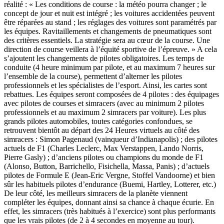
réalité : « Les conditions de course : la météo pourra changer ; le
concept de jour et nuit est intégré ; les voitures accidentées peuvent
être réparées au stand ; les réglages des voitures sont paramétrés par
les équipes. Ravitaillements et changements de pneumatiques sont
des critères essentiels. La stratégie sera au cœur de la course. Une
direction de course veillera à l’équité sportive de l’épreuve. » A cela
s’ajoutent les changements de pilotes obligatoires. Les temps de
conduite (4 heure minimum par pilote, et au maximum 7 heures sur
l’ensemble de la course), permettent d’alterner les pilotes
professionnels et les spécialistes de l’esport. Ainsi, les cartes sont
rebattues. Les équipes seront composées de 4 pilotes : des équipages
avec pilotes de courses et simracers (avec au minimum 2 pilotes
professionnels et au maximum 2 simracers par voiture). Les plus
grands pilotes automobiles, toutes catégories confondues, se
retrouvent bientôt au départ des 24 Heures virtuels au côté des
simracers : Simon Pagenaud (vainqueur d’Indianapolis) ; des pilotes
actuels de F1 (Charles Leclerc, Max Verstappen, Lando Norris,
Pierre Gasly) ; d’anciens pilotes ou champions du monde de F1
(Alonso, Button, Barrichello, Fisichella, Massa, Panis) ; d’actuels
pilotes de Formule E (Jean-Eric Vergne, Stoffel Vandoorne) et bien
sûr les habituels pilotes d’endurance (Buemi, Hartley, Lotterer, etc.)
De leur côté, les meilleurs simracers de la planète viennent
compléter les équipes, donnant ainsi sa chance à chaque écurie. En
effet, les simracers (très habitués à l’exercice) sont plus performants
que les vrais pilotes (de 2 à 4 secondes en moyenne au tour).