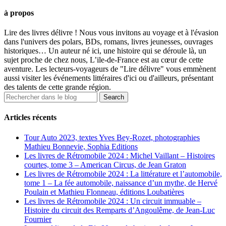
à propos
Lire des livres délivre ! Nous vous invitons au voyage et à l'évasion
dans l'univers des polars, BDs, romans, livres jeunesses, ouvrages
historiques… Un auteur né ici, une histoire qui se déroule là, un
sujet proche de chez nous, L’ile-de-France est au cœur de cette
aventure. Les lecteurs-voyageurs de "Lire délivre" vous emmènent
aussi visiter les événements littéraires d'ici ou d'ailleurs, présentant
des talents de cette grande région.
Articles récents
Tour Auto 2023, textes Yves Bey-Rozet, photographies
Mathieu Bonnevie, Sophia Editions
Les livres de Rétromobile 2024 : Michel Vaillant – Histoires
courtes, tome 3 – American Circus, de Jean Graton
Les livres de Rétromobile 2024 : La littérature et l’automobile,
tome 1 – La fée automobile, naissance d’un mythe, de Hervé
Poulain et Mathieu Flonneau, éditions Loubatières
Les livres de Rétromobile 2024 : Un circuit immuable –
Histoire du circuit des Remparts d’Angoulême, de Jean-Luc
Fournier