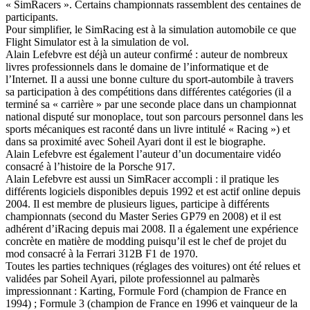
« SimRacers ». Certains championnats rassemblent des centaines de
participants.
Pour simplifier, le SimRacing est à la simulation automobile ce que
Flight Simulator est à la simulation de vol.
Alain Lefebvre est déjà un auteur confirmé : auteur de nombreux
livres professionnels dans le domaine de l’informatique et de
l’Internet. Il a aussi une bonne culture du sport-autombile à travers
sa participation à des compétitions dans différentes catégories (il a
terminé sa « carrière » par une seconde place dans un championnat
national disputé sur monoplace, tout son parcours personnel dans les
sports mécaniques est raconté dans un livre intitulé « Racing ») et
dans sa proximité avec Soheil Ayari dont il est le biographe.
Alain Lefebvre est également l’auteur d’un documentaire vidéo
consacré à l’histoire de la Porsche 917.
Alain Lefebvre est aussi un SimRacer accompli : il pratique les
différents logiciels disponibles depuis 1992 et est actif online depuis
2004. Il est membre de plusieurs ligues, participe à différents
championnats (second du Master Series GP79 en 2008) et il est
adhérent d’iRacing depuis mai 2008. Il a également une expérience
concrète en matière de modding puisqu’il est le chef de projet du
mod consacré à la Ferrari 312B F1 de 1970.
Toutes les parties techniques (réglages des voitures) ont été relues et
validées par Soheil Ayari, pilote professionnel au palmarès
impressionnant : Karting, Formule Ford (champion de France en
1994) ; Formule 3 (champion de France en 1996 et vainqueur de la