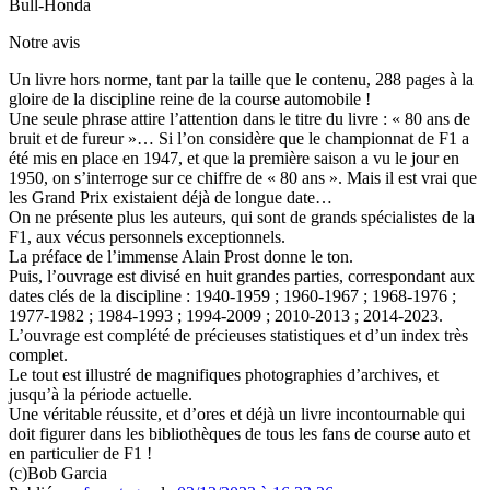
Bull-Honda
Notre avis
Un livre hors norme, tant par la taille que le contenu, 288 pages à la
gloire de la discipline reine de la course automobile !
Une seule phrase attire l’attention dans le titre du livre : « 80 ans de
bruit et de fureur »… Si l’on considère que le championnat de F1 a
été mis en place en 1947, et que la première saison a vu le jour en
1950, on s’interroge sur ce chiffre de « 80 ans ». Mais il est vrai que
les Grand Prix existaient déjà de longue date…
On ne présente plus les auteurs, qui sont de grands spécialistes de la
F1, aux vécus personnels exceptionnels.
La préface de l’immense Alain Prost donne le ton.
Puis, l’ouvrage est divisé en huit grandes parties, correspondant aux
dates clés de la discipline : 1940-1959 ; 1960-1967 ; 1968-1976 ;
1977-1982 ; 1984-1993 ; 1994-2009 ; 2010-2013 ; 2014-2023.
L’ouvrage est complété de précieuses statistiques et d’un index très
complet.
Le tout est illustré de magnifiques photographies d’archives, et
jusqu’à la période actuelle.
Une véritable réussite, et d’ores et déjà un livre incontournable qui
doit figurer dans les bibliothèques de tous les fans de course auto et
en particulier de F1 !
(c)Bob Garcia