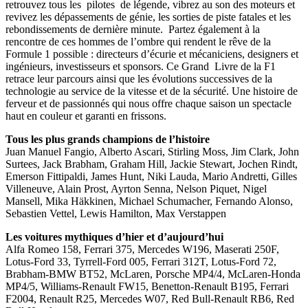
retrouvez tous les pilotes de légende, vibrez au son des moteurs et
revivez les dépassements de génie, les sorties de piste fatales et les
rebondissements de dernière minute. Partez également à la
rencontre de ces hommes de l’ombre qui rendent le rêve de la
Formule 1 possible : directeurs d’écurie et mécaniciens, designers et
ingénieurs, investisseurs et sponsors. Ce Grand Livre de la F1
retrace leur parcours ainsi que les évolutions successives de la
technologie au service de la vitesse et de la sécurité. Une histoire de
ferveur et de passionnés qui nous offre chaque saison un spectacle
haut en couleur et garanti en frissons.
Tous les plus grands champions de l’histoire
Juan Manuel Fangio, Alberto Ascari, Stirling Moss, Jim Clark, John
Surtees, Jack Brabham, Graham Hill, Jackie Stewart, Jochen Rindt,
Emerson Fittipaldi, James Hunt, Niki Lauda, Mario Andretti, Gilles
Villeneuve, Alain Prost, Ayrton Senna, Nelson Piquet, Nigel
Mansell, Mika Häkkinen, Michael Schumacher, Fernando Alonso,
Sebastien Vettel, Lewis Hamilton, Max Verstappen
Les voitures mythiques d’hier et d’aujourd’hui
Alfa Romeo 158, Ferrari 375, Mercedes W196, Maserati 250F,
Lotus-Ford 33, Tyrrell-Ford 005, Ferrari 312T, Lotus-Ford 72,
Brabham-BMW BT52, McLaren, Porsche MP4/4, McLaren-Honda
MP4/5, Williams-Renault FW15, Benetton-Renault B195, Ferrari
F2004, Renault R25, Mercedes W07, Red Bull-Renault RB6, Red