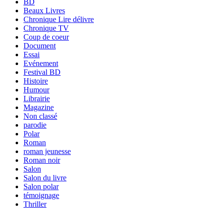
BD
Beaux Livres
Chronique Lire délivre
Chronique TV
Coup de coeur
Document
Essai
Evénement
Festival BD
Histoire
Humour
Librairie
Magazine
Non classé
parodie
Polar
Roman
roman jeunesse
Roman noir
Salon
Salon du livre
Salon polar
témoignage
Thriller