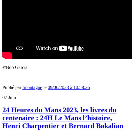
©Bob Garcia
Publié par
fmontagne
le
09/06/2023 à 10:58:26
07
Juin
24 Heures du Mans 2023, les livres du
centenaire : 24H Le Mans l’histoire,
Henri Charpentier et Bernard Bakalian