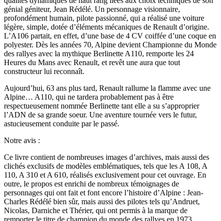
qualités dynamiques de haut rang liées aux choix techniques de son
génial géniteur, Jean Rédélé. Un personnage visionnaire,
profondément humain, pilote passionné, qui a réalisé une voiture
légère, simple, dotée d’éléments mécaniques de Renault d’origine.
L’A106 partait, en effet, d’une base de 4 CV coiffée d’une coque en
polyester. Dès les années 70, Alpine devient Championne du Monde
des rallyes avec la mythique Berlinette A110, remporte les 24
Heures du Mans avec Renault, et revêt une aura que tout
constructeur lui reconnaît.
Aujourd’hui, 63 ans plus tard, Renault rallume la flamme avec une
Alpine… A110, qui ne tardera probablement pas à être
respectueusement nommée Berlinette tant elle a su s’approprier
l’ADN de sa grande soeur. Une aventure tournée vers le futur,
astucieusement conduite par le passé.
Notre avis :
Ce livre contient de nombreuses images d’archives, mais aussi des
clichés exclusifs de modèles emblématiques, tels que les A 108, A
110, A 310 et A 610, réalisés exclusivement pour cet ouvrage. En
outre, le propos est enrichi de nombreux témoignages de
personnages qui ont fait et font encore l’histoire d’Alpine : Jean-
Charles Rédélé bien sûr, mais aussi des pilotes tels qu’Andruet,
Nicolas, Darniche et Thérier, qui ont permis à la marque de
remporter le titre de champion du monde des rallyes en 1973.