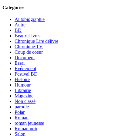
Catégories
Autobiographie
Autre
BD
Beaux Livres
Chronique Lire délivre
Chronique TV
Coup de coeur
Document
Essai
Evénement
Festival BD
Histoire
Humour
Librairie
Magazine
Non classé
parodie
Polar
Roman
roman jeunesse
Roman noir
Salon