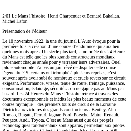
24H Le Mans l’histoire, Henri Charpentier et Bernard Bakalian,
Michel Lafon
Présentation de l’éditeur
Le 18 novembre 1922, la une du journal L’Auto évoque pour la
première fois la création d’une course d’endurance qui aura lieu
quelques mois après. Un siècle plus tard, la notoriété des 24 Heures
du Mans est telle que les plus grands constructeurs mondiaux
reviennent chaque année pour y terrasser leurs adversaires. Quel
pilote automobile n’a pas un jour rêvé de disputer cette course
légendaire ? Si certains ont triomphé à plusieurs reprises, c’est
souvent après avoir subi de nombreux et cruels revers sur ce circuit
exigeant. Performance, vitesse, tenue de route, freinage, puissance,
consommation, éclairage, sécurité… on ne gagne pas au Mans par
hasard. Les 24 Heures du Mans : l’histoire retrace à travers des
documents exceptionnels et inédits les plus beaux moments de cette
course mythique – des premiers tours de circuit de la Lorraine-
Dietrich aux victoires des grands constructeurs : Bentley, Alfa
Romeo, Bugatti, Ferrari, Jaguar, Ford, Porsche, Matra, Renault,
Peugeot, Audi, Toyota. C’est au Mans aussi que des progrès
technologiques fondamentaux sont apparus, permettant aux pilotes
Rossignol, Barnato, Chinetti, Gendebien, Ickx, Pescarolo, Hill,