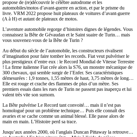
propose de (re)découvrir le célèbre autodrome et les
automobiles/motos d’avant-guerre en action, et par le prisme du
livre. VRM 2022 propose huit plateaux de voitures d’avant-guerre
(A à H) et autant de plateaux de motos.
L’aventure automobile regorge d’histoires dignes de légendes. Vous
connaissez la Bête de Gévaudan et le Saint suaire de Turin… mais
vous souvenez-vous de la Bête de Turin ?
Au début du siècle de l’automobile, les constructeurs rivalisent
d’imagination pour faire tomber les records. Fiat veut pulvériser le
plus prestigieux d’entre eux : le Record Mondial de Vitesse Terrestre
! La firme italienne Fiat crée alors la S76, un monstre mécanique de
300 chevaux, qui semble surgir de l’Enfer. Ses caractéristiques
démesurées : 1,9 tonnes, 1,55 mètres de haut, 3,75 mètres de long…
Elle est rouge et crache des flammes de plus d’un mètre. Ses
premiers essais dans les rues de Turin ne passent pas inaperçu et lui
valent très vite son surnom.
La Bête pulvérise Le Record tant convoité… mais il n’est pas
homologué pour un problème technique… Puis elle connaît des
avaries et se cache comme un animal blessé. Elle passe alors de
main en main. L’Histoire perd sa trace.
Jusqu’aux années 2000, où l’anglais Duncan Pittaway la retrouve…