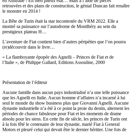
en Australie ! En bien piteux état… Mais à l’aide de pièces
retrouvées et des plans de construction, le génial Duncan fait renaître
le monstre en 2014 !
La Bête de Turin était la star incontestée du VRM 2022. Elle a
montré sa puissance sur l’autodrome de Montlhéry au sein du
prestigieux plateau H…
L’aventure de Fiat contient bien d’autres péripéties que l’on pourra
(re)découvrir dans le livre…
« La flamboyante épopée des Agnelli – Princes de Fiat et de
l’Italie », de Philippe Gallard, Editions Assouline, 2000
Présentation de l’éditeur
Aucune famille dans aucun pays industrialisé n’a une telle puissance
que les Agnelli en Italie. Aucun homme d’affaires n’a incarné à lui
seul le monde du show business plus que Giovanni Agnelli. Aucune
dynastie industrielle n’a été à ce point la proie du destin, alternent les
périodes de chance fabuleuse pour Fiat et les moments de drame
absolu pour les siens. En cette fin de siècle, les princes de Turin ont
à la fois fêté le centenaire de leur dynastie, marié Fiat à General
Motors et pleuré celui qui devait être le dernier héritier. Une fois de