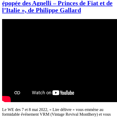
épopée des Agnelli – Princes de Fiat et de
l’Italie », de Philippe Gallard
Le WE des 7 et 8 mai 2022, « Lire délivre » vous emmène au
formidable événement VRM (Vintage Revival Montlhery) et vous