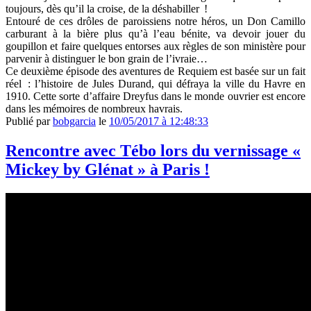
toujours, dès qu’il la croise, de la déshabiller !
Entouré de ces drôles de paroissiens notre héros, un Don Camillo
carburant à la bière plus qu’à l’eau bénite, va devoir jouer du
goupillon et faire quelques entorses aux règles de son ministère pour
parvenir à distinguer le bon grain de l’ivraie…
Ce deuxième épisode des aventures de Requiem est basée sur un fait
réel : l’histoire de Jules Durand, qui défraya la ville du Havre en
1910. Cette sorte d’affaire Dreyfus dans le monde ouvrier est encore
dans les mémoires de nombreux havrais.
Publié par
bobgarcia
le
10/05/2017 à 12:48:33
Rencontre avec Tébo lors du vernissage «
Mickey by Glénat » à Paris !