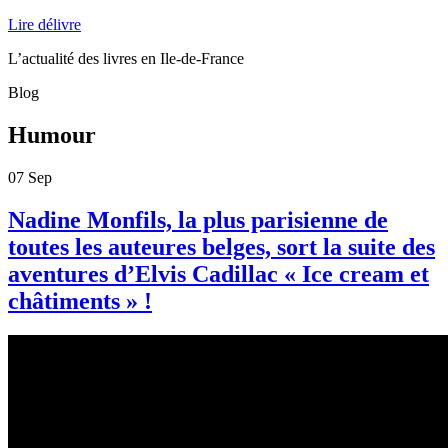
Lire délivre
L’actualité des livres en Ile-de-France
Blog
Humour
07
Sep
Nadine Monfils, la plus parisienne de
toutes les auteures belges, sort la suite des
aventures d’Elvis Cadillac « Ice cream et
châtiments » !