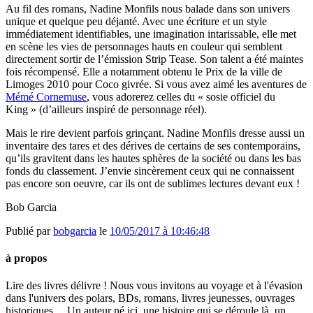
Au fil des romans, Nadine Monfils nous balade dans son univers
unique et quelque peu déjanté. Avec une écriture et un style
immédiatement identifiables, une imagination intarissable, elle met
en scène les vies de personnages hauts en couleur qui semblent
directement sortir de l’émission Strip Tease. Son talent a été maintes
fois récompensé. Elle a notamment obtenu le Prix de la ville de
Limoges 2010 pour Coco givrée. Si vous avez aimé les aventures de
Mémé Cornemuse
, vous adorerez celles du « sosie officiel du
King » (d’ailleurs inspiré de personnage réel).
Mais le rire devient parfois grinçant. Nadine Monfils dresse aussi un
inventaire des tares et des dérives de certains de ses contemporains,
qu’ils gravitent dans les hautes sphères de la société ou dans les bas
fonds du classement. J’envie sincèrement ceux qui ne connaissent
pas encore son oeuvre, car ils ont de sublimes lectures devant eux !
Bob Garcia
Publié par
bobgarcia
le
10/05/2017 à 10:46:48
à propos
Lire des livres délivre ! Nous vous invitons au voyage et à l'évasion
dans l'univers des polars, BDs, romans, livres jeunesses, ouvrages
historiques… Un auteur né ici, une histoire qui se déroule là, un