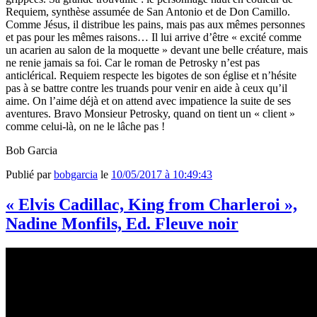
Requiem, synthèse assumée de San Antonio et de Don Camillo.
Comme Jésus, il distribue les pains, mais pas aux mêmes personnes
et pas pour les mêmes raisons… Il lui arrive d’être « excité comme
un acarien au salon de la moquette » devant une belle créature, mais
ne renie jamais sa foi. Car le roman de Petrosky n’est pas
anticlérical. Requiem respecte les bigotes de son église et n’hésite
pas à se battre contre les truands pour venir en aide à ceux qu’il
aime. On l’aime déjà et on attend avec impatience la suite de ses
aventures. Bravo Monsieur Petrosky, quand on tient un « client »
comme celui-là, on ne le lâche pas !
Bob Garcia
Publié par
bobgarcia
le
10/05/2017 à 10:49:43
« Elvis Cadillac, King from Charleroi »,
Nadine Monfils, Ed. Fleuve noir