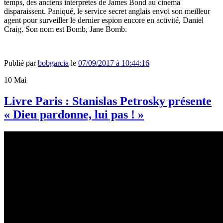
temps, des anciens interprètes de James Bond au cinéma
disparaissent. Paniqué, le service secret anglais envoi son meilleur
agent pour surveiller le dernier espion encore en activité, Daniel
Craig. Son nom est Bomb, Jane Bomb.
Publié par
bobgarcia
le
07/09/2017 à 10:44:16
10
Mai
Livre Paris : Stanislas Petrosky présente
« Dieu pardonne, lui pas ! »