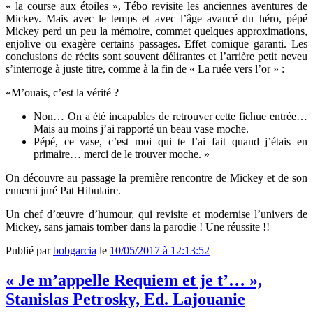
« la course aux étoiles », Tébo revisite les anciennes aventures de
Mickey. Mais avec le temps et avec l’âge avancé du héro, pépé
Mickey perd un peu la mémoire, commet quelques approximations,
enjolive ou exagère certains passages. Effet comique garanti. Les
conclusions de récits sont souvent délirantes et l’arrière petit neveu
s’interroge à juste titre, comme à la fin de « La ruée vers l’or » :
«M’ouais, c’est la vérité ?
Non… On a été incapables de retrouver cette fichue entrée…
Mais au moins j’ai rapporté un beau vase moche.
Pépé, ce vase, c’est moi qui te l’ai fait quand j’étais en
primaire… merci de le trouver moche. »
On découvre au passage la première rencontre de Mickey et de son
ennemi juré Pat Hibulaire.
Un chef d’œuvre d’humour, qui revisite et modernise l’univers de
Mickey, sans jamais tomber dans la parodie ! Une réussite !!
Publié par
bobgarcia
le
10/05/2017 à 12:13:52
« Je m’appelle Requiem et je t’… »,
Stanislas Petrosky, Ed. Lajouanie