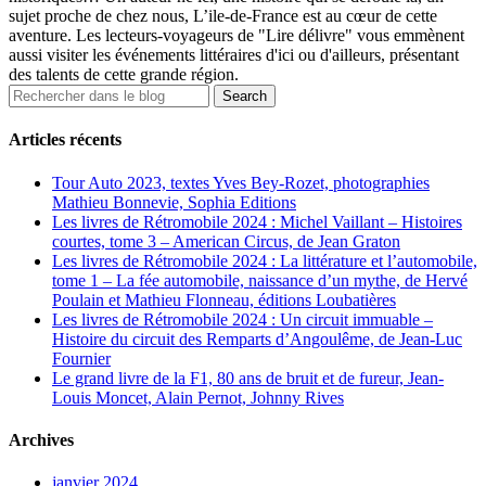
sujet proche de chez nous, L’ile-de-France est au cœur de cette
aventure. Les lecteurs-voyageurs de "Lire délivre" vous emmènent
aussi visiter les événements littéraires d'ici ou d'ailleurs, présentant
des talents de cette grande région.
Articles récents
Tour Auto 2023, textes Yves Bey-Rozet, photographies
Mathieu Bonnevie, Sophia Editions
Les livres de Rétromobile 2024 : Michel Vaillant – Histoires
courtes, tome 3 – American Circus, de Jean Graton
Les livres de Rétromobile 2024 : La littérature et l’automobile,
tome 1 – La fée automobile, naissance d’un mythe, de Hervé
Poulain et Mathieu Flonneau, éditions Loubatières
Les livres de Rétromobile 2024 : Un circuit immuable –
Histoire du circuit des Remparts d’Angoulême, de Jean-Luc
Fournier
Le grand livre de la F1, 80 ans de bruit et de fureur, Jean-
Louis Moncet, Alain Pernot, Johnny Rives
Archives
janvier 2024