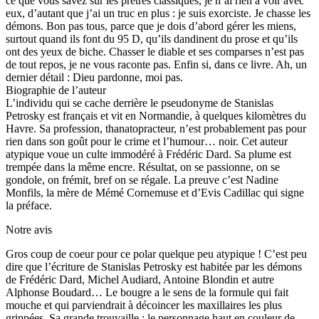
ce que vous savez sur les prêtres classiques, je n’ai rien à voir avec
eux, d’autant que j’ai un truc en plus : je suis exorciste. Je chasse les
démons. Bon pas tous, parce que je dois d’abord gérer les miens,
surtout quand ils font du 95 D, qu’ils dandinent du prose et qu’ils
ont des yeux de biche. Chasser le diable et ses comparses n’est pas
de tout repos, je ne vous raconte pas. Enfin si, dans ce livre. Ah, un
dernier détail : Dieu pardonne, moi pas.
Biographie de l’auteur
L’individu qui se cache derrière le pseudonyme de Stanislas
Petrosky est français et vit en Normandie, à quelques kilomètres du
Havre. Sa profession, thanatopracteur, n’est probablement pas pour
rien dans son goût pour le crime et l’humour… noir. Cet auteur
atypique voue un culte immodéré à Frédéric Dard. Sa plume est
trempée dans la même encre. Résultat, on se passionne, on se
gondole, on frémit, bref on se régale. La preuve c’est Nadine
Monfils, la mère de Mémé Cornemuse et d’Evis Cadillac qui signe
la préface.
Notre avis
Gros coup de coeur pour ce polar quelque peu atypique ! C’est peu
dire que l’écriture de Stanislas Petrosky est habitée par les démons
de Frédéric Dard, Michel Audiard, Antoine Blondin et autre
Alphonse Boudard… Le bougre a le sens de la formule qui fait
mouche et qui parviendrait à décoincer les maxillaires les plus
grippées. Sa grande trouvaille : le personnage haut en couleur de