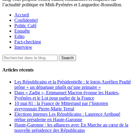
l’actualité politique en Midi-Pyrénées et Languedoc-Roussillon.
Accueil
Confidentiel
Politic Café
Enquête
Edito
Fact-checking
Interview
Articles récents
Les Républicains et la Présidentielle : le lotois Aurélien Pradié
prône « un départage plutôt qu’une primaire »
Dans « Zadig », Emmanuel Macron évoque les Hautes-
Pyrénées et le Lot pour parler de la France
10 mai 81 : la France de Mitterrand par l’historien
aveyronnais Pierre-Marie Terral
Elections internes Les Républicains : Laurence Arribagé
réélue présidente en Haute-Garonne
Haute-Garonne : les alliances avec En Marche au cœur de la
nouvelle présidence des Républicains