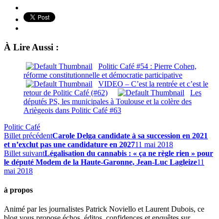
À Lire Aussi :
Politic Café #54 : Pierre Cohen,
réforme constitutionnelle et démocratie participative
VIDEO – C’est la rentrée et c’est le
retour de Politic Café (#62)
Les
députés PS, les municipales à Toulouse et la colère des
Ariègeois dans Politic Café #63
Politic Café
Billet précédent
Carole Delga candidate à sa succession en 2021
et n’exclut pas une candidature en 2027
11 mai 2018
Billet suivant
Légalisation du cannabis : « ça ne règle rien » pour
le député Modem de la Haute-Garonne, Jean-Luc Lagleize
11
mai 2018
à propos
Animé par les journalistes Patrick Noviello et Laurent Dubois, ce
blog vous propose échos, éditos, confidences et enquêtes sur