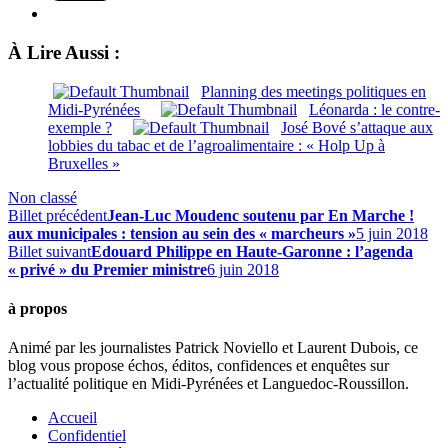
À Lire Aussi :
Planning des meetings politiques en
Midi-Pyrénées
Léonarda : le contre-
exemple ?
José Bové s’attaque aux
lobbies du tabac et de l’agroalimentaire : « Holp Up à
Bruxelles »
Non classé
Billet précédent
Jean-Luc Moudenc soutenu par En Marche !
aux municipales : tension au sein des « marcheurs »
5 juin 2018
Billet suivant
Edouard Philippe en Haute-Garonne : l’agenda
« privé » du Premier ministre
6 juin 2018
à propos
Animé par les journalistes Patrick Noviello et Laurent Dubois, ce
blog vous propose échos, éditos, confidences et enquêtes sur
l’actualité politique en Midi-Pyrénées et Languedoc-Roussillon.
Accueil
Confidentiel