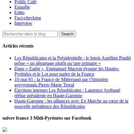
Politic Café
Enquête
Edito
Fact-checking
Interview
Articles récents
Les Républicains et la Présidentielle : le lotois Aurélien Pradié
prône « un départage plutôt qu’une primaire »
Dans « Zadig », Emmanuel Macron évoque les Hautes-
Pyrénées et le Lot pour parler de la France
10 mai 81 : la France de Mitterrand par l’historien
aveyronnais Pierre-Marie Terral
Elections internes Les Républicains : Laurence Arribagé
réélue présidente en Haute-Garonne
Haute-Garonne : les alliances avec En Marche au cœur de la
nouvelle présidence des Républicains
suivre france 3 Midi-Pyrénées sur Facebook