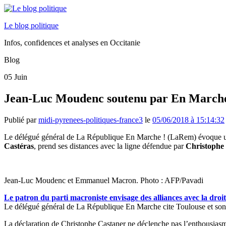
Le blog politique
Infos, confidences et analyses en Occitanie
Blog
05
Juin
Jean-Luc Moudenc soutenu par En Marche !
Publié par
midi-pyrenees-politiques-france3
le
05/06/2018 à 15:14:32
Le délégué général de La République En Marche !
(LaRem) évoque un
Castéras
, prend ses distances avec la ligne défendue par
Christophe
Jean-Luc Moudenc et Emmanuel Macron. Photo : AFP/Pavadi
Le patron du parti macroniste envisage des alliances avec la droite
Le délégué général de La République En Marche cite Toulouse et so
La déclaration de Christophe Castaner ne déclenche pas l’enthousias