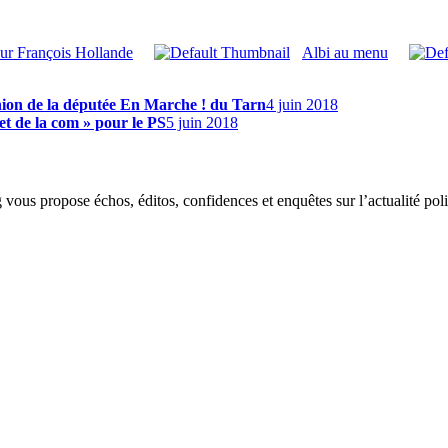
our François Hollande
Albi au menu
nion de la députée En Marche ! du Tarn
4 juin 2018
t de la com » pour le PS
5 juin 2018
g vous propose échos, éditos, confidences et enquêtes sur l’actualité p