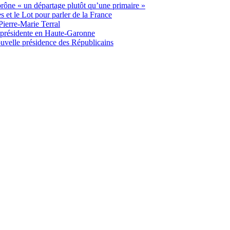
 prône « un départage plutôt qu’une primaire »
t le Lot pour parler de la France
Pierre-Marie Terral
e présidente en Haute-Garonne
uvelle présidence des Républicains