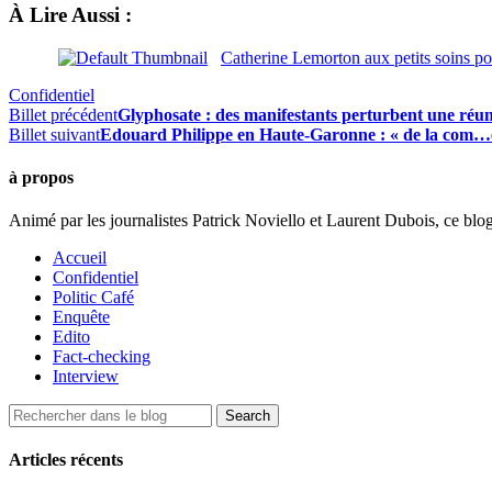
À Lire Aussi :
Catherine Lemorton aux petits soins p
Confidentiel
Billet précédent
Glyphosate : des manifestants perturbent une réu
Billet suivant
Edouard Philippe en Haute-Garonne : « de la com…e
à propos
Animé par les journalistes Patrick Noviello et Laurent Dubois, ce blo
Accueil
Confidentiel
Politic Café
Enquête
Edito
Fact-checking
Interview
Articles récents