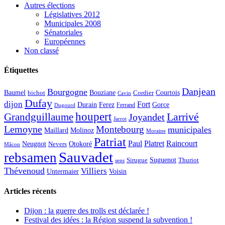
Autres élections
Législatives 2012
Municipales 2008
Sénatoriales
Européennes
Non classé
Étiquettes
Danjean
Bourgogne
Baumel
Courtois
Bouziane
bichot
Cordier
Cavin
Dufay
dijon
Fort
Durain
Ferez
Gorce
Ferrand
Dugourd
houpert
Larrivé
Grandguillaume
Joyandet
Jarrot
Lemoyne
Montebourg
municipales
Maillard
Molinoz
Moraine
Patriat
Paul
Platret
Raincourt
Neugnot
Otokoré
Nevers
Mâcon
Sauvadet
rebsamen
Suguenot
Sirugue
Thuriot
sens
Thévenoud
Villiers
Voisin
Untermaier
Articles récents
Dijon : la guerre des trolls est déclarée !
Festival des idées : la Région suspend la subvention !