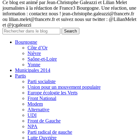
Ce blog est animé par Jean-Christophe Galeazzi et Lilian Melet
journalistes à la rédaction de France3 Bourgogne. Une réaction, une
information : contactez nous ! jean-christophe.galeazzi@francetv.fr
ou lilian.melet@francetv.fr et suivez nous sur twitter : @LilianMelet
et @jcgaleazzi
Bourgogne
Côte d’Or
Nièvre
Saône-et-Loire
Yonne
Municipales 2014
Partis
Parti socialiste
Union pour un mouvement populaire
Europe écologie les Verts
Front National
Modem
Alternative
UDI
Front de Gauche
NPA
Parti radical de gauche
Lutte Ouvrière