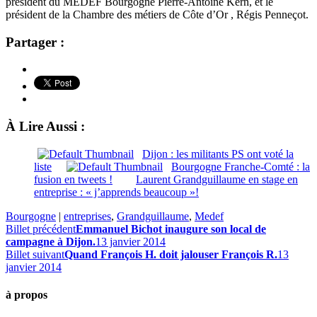
président du MEDEF Bourgogne Pierre-Antoine Kern, et le
président de la Chambre des métiers de Côte d’Or , Régis Penneçot.
Partager :
À Lire Aussi :
Dijon : les militants PS ont voté la
liste
Bourgogne Franche-Comté : la
fusion en tweets !
Laurent Grandguillaume en stage en
entreprise : « j’apprends beaucoup »!
Bourgogne
|
entreprises
,
Grandguillaume
,
Medef
Billet précédent
Emmanuel Bichot inaugure son local de
campagne à Dijon.
13 janvier 2014
Billet suivant
Quand François H. doit jalouser François R.
13
janvier 2014
à propos