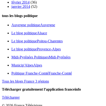
février 2014
(36)
janvier 2014
(52)
tous les blogs politique
Auvergne politique
Auvergne
Le blog politique
Alsace
Le blog politique
Poitou-Charentes
Le blog politique
Provence-Alpes
Midi-Pyrénées Politiques
Midi-Pyrénées
Municip'Alpes
Alpes
Politique Franche-Comté
Franche-Comté
Tous les blogs France 3 régions
Télécharger gratuitement l’application franceinfo
Télécharger
© 2026 France Télévisions