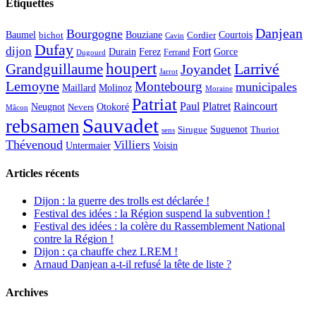
Étiquettes
Danjean
Bourgogne
Baumel
Courtois
Bouziane
bichot
Cordier
Cavin
Dufay
dijon
Fort
Durain
Ferez
Gorce
Ferrand
Dugourd
houpert
Larrivé
Grandguillaume
Joyandet
Jarrot
Lemoyne
Montebourg
municipales
Maillard
Molinoz
Moraine
Patriat
Paul
Platret
Raincourt
Neugnot
Otokoré
Nevers
Mâcon
Sauvadet
rebsamen
Suguenot
Sirugue
Thuriot
sens
Thévenoud
Villiers
Voisin
Untermaier
Articles récents
Dijon : la guerre des trolls est déclarée !
Festival des idées : la Région suspend la subvention !
Festival des idées : la colère du Rassemblement National
contre la Région !
Dijon : ça chauffe chez LREM !
Arnaud Danjean a-t-il refusé la tête de liste ?
Archives