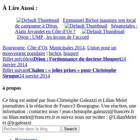
À Lire Aussi :
Emmanuel Bichot inaugure son local
de campagne à Dijon.
Sénatoriales :
Alain Joyandet en Côte d’Or ?
Dijon : UMP , les leçons de l’accord
Bourgogne
,
Côte d’Or
,
Municipales 2014
,
Union pour un
mouvement populaire
|
bichot
,
houpert
Billet précédent
Dijon : l’ordonnance du docteur Houpert
24
janvier 2014
Billet suivant
Chalon : « jolies prises » pour Christophe
Sirugue
24 janvier 2014
à propos
Ce blog est animé par Jean-Christophe Galeazzi et Lilian Melet
journalistes à la rédaction de France3 Bourgogne. Une réaction, une
information : contactez nous ! jean-christophe.galeazzi@francetv.fr
ou lilian.melet@francetv.fr et suivez nous sur twitter : @LilianMelet
et @jcgaleazzi
Bourgogne