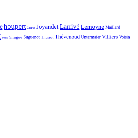
houpert
Larrivé
e
Joyandet
Lemoyne
Maillard
Jarrot
t
Thévenoud
Villiers
Voisin
Suguenot
Untermaier
Sirugue
Thuriot
sens