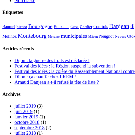
Non classé
Étiquettes
Danjean
Bourgogne
di
Baumel
Courtois
Bouziane
bichot
Cordier
Cavin
Montebourg
municipales
Molinoz
Neugnot
Oto
Nevers
Moraine
Mâcon
Articles récents
Dijon : la guerre des trolls est déclarée !
Festival des idées : la Région suspend la subvention !
Festival des idées : la colère du Rassemblement National contre
Dijon : ça chauffe chez LREM !
Arnaud Danjean a-t-il refusé la tête de liste ?
Archives
juillet 2019
(3)
juin 2019
(1)
janvier 2019
(1)
octobre 2018
(1)
septembre 2018
(2)
juillet 2018
(1)