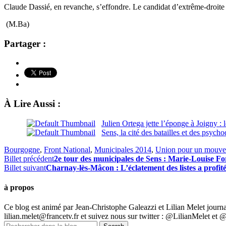
Claude Dassié, en revanche, s’effondre. Le candidat d’extrême-droite a
(M.Ba)
Partager :
À Lire Aussi :
Julien Ortega jette l’éponge à Joigny : 
Sens, la cité des batailles et des psych
Bourgogne
,
Front National
,
Municipales 2014
,
Union pour un mouve
Billet précédent
2e tour des municipales de Sens : Marie-Louise For
Billet suivant
Charnay-lès-Mâcon : L’éclatement des listes a profi
à propos
Ce blog est animé par Jean-Christophe Galeazzi et Lilian Melet journa
lilian.melet@francetv.fr et suivez nous sur twitter : @LilianMelet et 