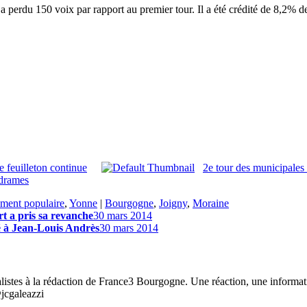
 perdu 150 voix par rapport au premier tour. Il a été crédité de 8,2% de
le feuilleton continue
2e tour des municipales
odrames
ment populaire
,
Yonne
|
Bourgogne
,
Joigny
,
Moraine
t a pris sa revanche
30 mars 2014
té à Jean-Louis Andrès
30 mars 2014
listes à la rédaction de France3 Bourgogne. Une réaction, une informat
@jcgaleazzi