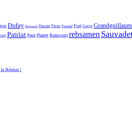
Dufay
Grandguillaum
jon
Fort
Durain
Ferez
Gorce
Ferrand
Dugourd
Sauvade
rebsamen
Patriat
Paul
Platret
Raincourt
koré
 la Région !