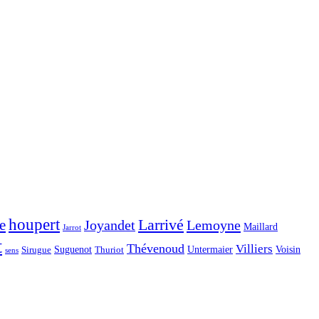
houpert
Larrivé
e
Joyandet
Lemoyne
Maillard
Jarrot
t
Thévenoud
Villiers
Voisin
Suguenot
Untermaier
Sirugue
Thuriot
sens