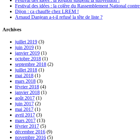
Festival des idées : la Région suspend la subvention !
Festival des idées : la colère du Rassemblement National contre
Dijon : ça chauffe chez LREM !
Arnaud Danjean a-t-il refusé la tête de liste ?
Archives
juillet 2019
(3)
juin 2019
(1)
janvier 2019
(1)
octobre 2018
(1)
septembre 2018
(2)
juillet 2018
(1)
mai 2018
(1)
mars 2018
(3)
février 2018
(4)
janvier 2018
(1)
août 2017
(1)
juin 2017
(2)
mai 2017
(1)
avril 2017
(3)
mars 2017
(13)
février 2017
(5)
décembre 2016
(9)
novembre 2016
(5)