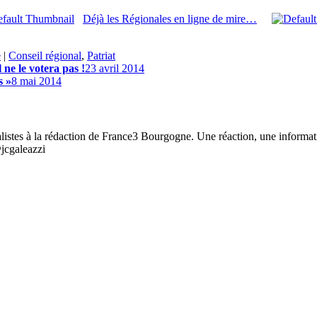
Déjà les Régionales en ligne de mire…
e
|
Conseil régional
,
Patriat
ne le votera pas !
23 avril 2014
s »
8 mai 2014
listes à la rédaction de France3 Bourgogne. Une réaction, une informat
@jcgaleazzi