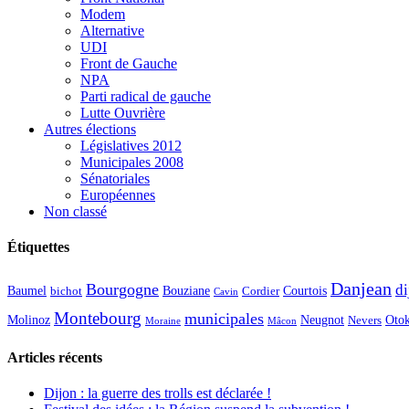
Modem
Alternative
UDI
Front de Gauche
NPA
Parti radical de gauche
Lutte Ouvrière
Autres élections
Législatives 2012
Municipales 2008
Sénatoriales
Européennes
Non classé
Étiquettes
Danjean
Bourgogne
di
Baumel
Courtois
Bouziane
bichot
Cordier
Cavin
Montebourg
municipales
Molinoz
Neugnot
Oto
Nevers
Moraine
Mâcon
Articles récents
Dijon : la guerre des trolls est déclarée !