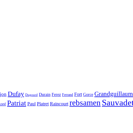
Dufay
Grandguillaum
jon
Fort
Durain
Ferez
Gorce
Ferrand
Dugourd
Sauvade
rebsamen
Patriat
Paul
Platret
Raincourt
koré