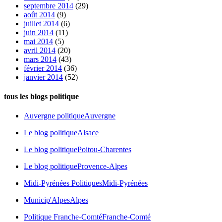
septembre 2014
(29)
août 2014
(9)
juillet 2014
(6)
juin 2014
(11)
mai 2014
(5)
avril 2014
(20)
mars 2014
(43)
février 2014
(36)
janvier 2014
(52)
tous les blogs politique
Auvergne politique
Auvergne
Le blog politique
Alsace
Le blog politique
Poitou-Charentes
Le blog politique
Provence-Alpes
Midi-Pyrénées Politiques
Midi-Pyrénées
Municip'Alpes
Alpes
Politique Franche-Comté
Franche-Comté