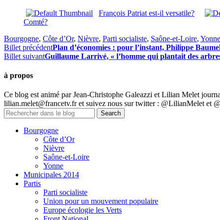
François Patriat est-il versatile?
Comté?
Bourgogne
,
Côte d’Or
,
Nièvre
,
Parti socialiste
,
Saône-et-Loire
,
Yonn
Billet précédent
Plan d’économies : pour l’instant, Philippe Baumel 
Billet suivant
Guillaume Larrivé, « l’homme qui plantait des arbre
à propos
Ce blog est animé par Jean-Christophe Galeazzi et Lilian Melet journa
lilian.melet@francetv.fr et suivez nous sur twitter : @LilianMelet et 
Bourgogne
Côte d’Or
Nièvre
Saône-et-Loire
Yonne
Municipales 2014
Partis
Parti socialiste
Union pour un mouvement populaire
Europe écologie les Verts
Front National