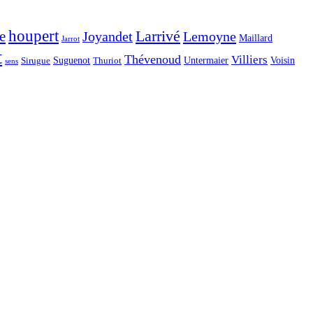
houpert
Larrivé
e
Joyandet
Lemoyne
Maillard
Jarrot
t
Thévenoud
Villiers
Voisin
Suguenot
Untermaier
Sirugue
Thuriot
sens