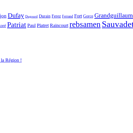
Dufay
Grandguillaum
jon
Fort
Durain
Ferez
Gorce
Ferrand
Dugourd
Sauvade
rebsamen
Patriat
Paul
Platret
Raincourt
koré
 la Région !