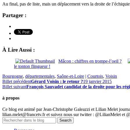
Au final, pas de liste, mais un déplacement vers la droite de l’échiquier
Partager :
À Lire Aussi :
Mâcon : chiffres en trompe-l’oeil ?
le tonton flingueur !
Bourgogne
,
départementales
,
Saône-et-Loire
|
Courtois
,
Voisin
Billet précédent
Gérard Voisin : le retour ?
19 janvier 2015
Billet suivant
François Sauvadet candidat de la droite pour les ré
à propos
Ce blog est animé par Jean-Christophe Galeazzi et Lilian Melet journa
lilian.melet@francetv.fr et suivez nous sur twitter : @LilianMelet et 