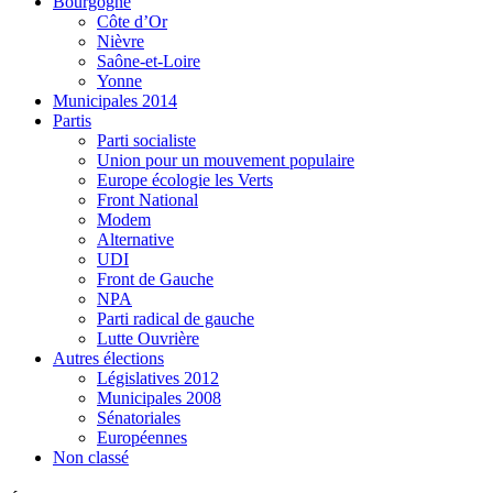
Bourgogne
Côte d’Or
Nièvre
Saône-et-Loire
Yonne
Municipales 2014
Partis
Parti socialiste
Union pour un mouvement populaire
Europe écologie les Verts
Front National
Modem
Alternative
UDI
Front de Gauche
NPA
Parti radical de gauche
Lutte Ouvrière
Autres élections
Législatives 2012
Municipales 2008
Sénatoriales
Européennes
Non classé