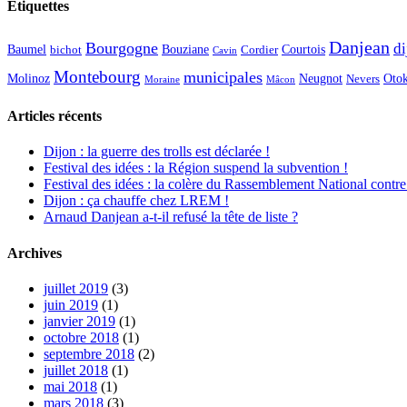
Étiquettes
Danjean
Bourgogne
di
Baumel
Courtois
Bouziane
bichot
Cordier
Cavin
Montebourg
municipales
Molinoz
Neugnot
Oto
Nevers
Moraine
Mâcon
Articles récents
Dijon : la guerre des trolls est déclarée !
Festival des idées : la Région suspend la subvention !
Festival des idées : la colère du Rassemblement National contre
Dijon : ça chauffe chez LREM !
Arnaud Danjean a-t-il refusé la tête de liste ?
Archives
juillet 2019
(3)
juin 2019
(1)
janvier 2019
(1)
octobre 2018
(1)
septembre 2018
(2)
juillet 2018
(1)
mai 2018
(1)
mars 2018
(3)