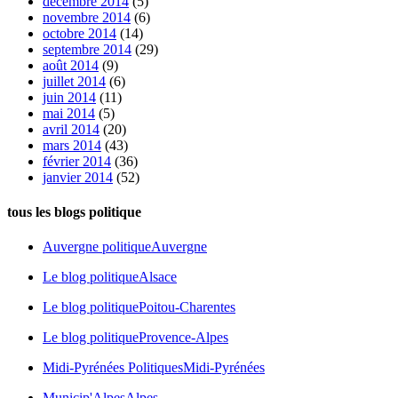
décembre 2014
(5)
novembre 2014
(6)
octobre 2014
(14)
septembre 2014
(29)
août 2014
(9)
juillet 2014
(6)
juin 2014
(11)
mai 2014
(5)
avril 2014
(20)
mars 2014
(43)
février 2014
(36)
janvier 2014
(52)
tous les blogs politique
Auvergne politique
Auvergne
Le blog politique
Alsace
Le blog politique
Poitou-Charentes
Le blog politique
Provence-Alpes
Midi-Pyrénées Politiques
Midi-Pyrénées
Municip'Alpes
Alpes