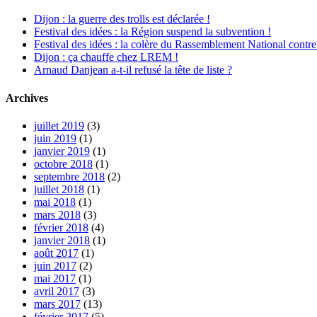
Dijon : la guerre des trolls est déclarée !
Festival des idées : la Région suspend la subvention !
Festival des idées : la colère du Rassemblement National contre
Dijon : ça chauffe chez LREM !
Arnaud Danjean a-t-il refusé la tête de liste ?
Archives
juillet 2019
(3)
juin 2019
(1)
janvier 2019
(1)
octobre 2018
(1)
septembre 2018
(2)
juillet 2018
(1)
mai 2018
(1)
mars 2018
(3)
février 2018
(4)
janvier 2018
(1)
août 2017
(1)
juin 2017
(2)
mai 2017
(1)
avril 2017
(3)
mars 2017
(13)
février 2017
(5)