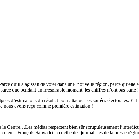
rce qu’il s’agissait de voter dans une nouvelle région, parce qu’elle se
t parce que pendant un irrespirable moment, les chiffres n’ont pas parl
Ipsos d’estimations du résultat pour attaquer les soirées électorales. Et l’
e que nous avons reçu comme première estimation !
 le Centre…Les médias respectent bien sûr scrupuleusement l’interdiction
 circulent . François Sauvadet accueille des journalistes de la presse r