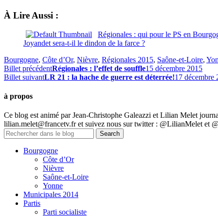
À Lire Aussi :
Régionales : qui pour le PS en Bourg
Joyandet sera-t-il le dindon de la farce ?
Bourgogne
,
Côte d’Or
,
Nièvre
,
Régionales 2015
,
Saône-et-Loire
,
Yo
Billet précédent
Régionales : l’effet de souffle
15 décembre 2015
Billet suivant
LR 21 : la hache de guerre est déterrée!
17 décembre 
à propos
Ce blog est animé par Jean-Christophe Galeazzi et Lilian Melet journa
lilian.melet@francetv.fr et suivez nous sur twitter : @LilianMelet et 
Bourgogne
Côte d’Or
Nièvre
Saône-et-Loire
Yonne
Municipales 2014
Partis
Parti socialiste