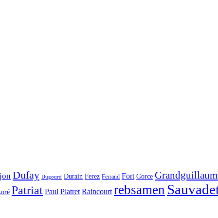
Dufay
Grandguillaum
jon
Fort
Durain
Ferez
Gorce
Ferrand
Dugourd
Sauvade
rebsamen
Patriat
Paul
Platret
Raincourt
koré