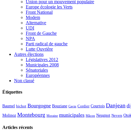
Union pour un mouvement populaire
Europe écologie les Verts
Front National
Modem
Alternative
UDI
Front de Gauche
NPA
Parti radical de gauche
Lutte Ouvrière
Autres élections
Législatives 2012
Municipales 2008
Sénatoriales
Européennes
Non classé
Étiquettes
Danjean
Bourgogne
di
Baumel
Courtois
Bouziane
bichot
Cordier
Cavin
Montebourg
municipales
Molinoz
Neugnot
Oto
Nevers
Moraine
Mâcon
Articles récents