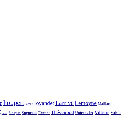
houpert
Larrivé
e
Joyandet
Lemoyne
Maillard
Jarrot
t
Thévenoud
Villiers
Voisin
Suguenot
Untermaier
Sirugue
Thuriot
sens