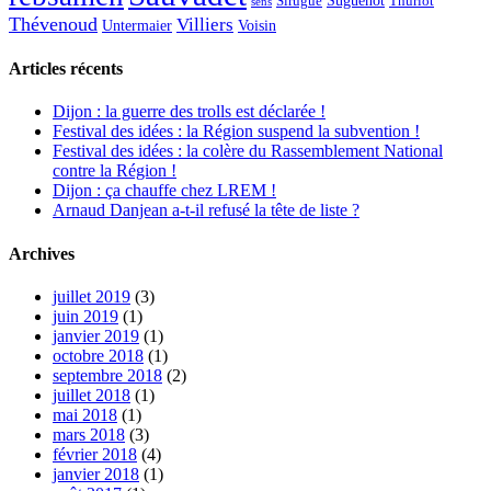
Suguenot
Sirugue
Thuriot
sens
Thévenoud
Villiers
Voisin
Untermaier
Articles récents
Dijon : la guerre des trolls est déclarée !
Festival des idées : la Région suspend la subvention !
Festival des idées : la colère du Rassemblement National
contre la Région !
Dijon : ça chauffe chez LREM !
Arnaud Danjean a-t-il refusé la tête de liste ?
Archives
juillet 2019
(3)
juin 2019
(1)
janvier 2019
(1)
octobre 2018
(1)
septembre 2018
(2)
juillet 2018
(1)
mai 2018
(1)
mars 2018
(3)
février 2018
(4)
janvier 2018
(1)