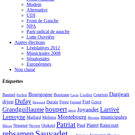
Modem
Alternative
UDI
Front de Gauche
NPA
Parti radical de gauche
Lutte Ouvrière
Autres élections
Législatives 2012
Municipales 2008
Sénatoriales
Européennes
Non classé
Étiquettes
Danjean
Bourgogne
Baumel
Courtois
Bouziane
bichot
Cordier
Cavin
Dufay
dijon
Fort
Durain
Ferez
Gorce
Ferrand
Dugourd
houpert
Larrivé
Grandguillaume
Joyandet
Jarrot
Lemoyne
Montebourg
municipales
Maillard
Molinoz
Moraine
Patriat
Paul
Platret
Raincourt
Neugnot
Otokoré
Nevers
Mâcon
Sauvadet
rebsamen