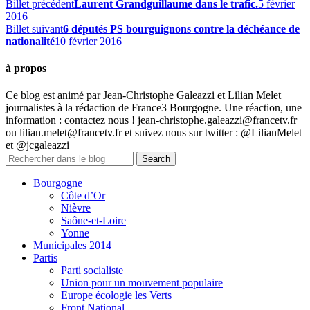
Billet précédent
Laurent Grandguillaume dans le trafic.
5 février
2016
Billet suivant
6 députés PS bourguignons contre la déchéance de
nationalité
10 février 2016
à propos
Ce blog est animé par Jean-Christophe Galeazzi et Lilian Melet
journalistes à la rédaction de France3 Bourgogne. Une réaction, une
information : contactez nous ! jean-christophe.galeazzi@francetv.fr
ou lilian.melet@francetv.fr et suivez nous sur twitter : @LilianMelet
et @jcgaleazzi
Bourgogne
Côte d’Or
Nièvre
Saône-et-Loire
Yonne
Municipales 2014
Partis
Parti socialiste
Union pour un mouvement populaire
Europe écologie les Verts
Front National