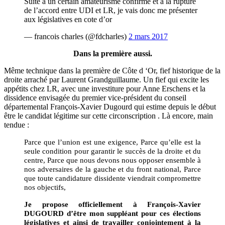
Suite à un certain amateurisme confirmé et à la rupture
de l’accord entre UDI et LR, je vais donc me présenter
aux législatives en cote d’or
— francois charles (@fdcharles)
2 mars 2017
Dans la première aussi.
Même technique dans la première de Côte d ‘Or, fief historique de la
droite arraché par Laurent Grandguillaume. Un fief qui excite les
appétits chez LR, avec une investiture pour Anne Erschens et la
dissidence envisagée du premier vice-président du conseil
départemental François-Xavier Dugourd qui estime depuis le début
être le candidat légitime sur cette circonscription . Là encore, main
tendue :
Parce que l’union est une exigence,
Parce qu’elle est la
seule condition pour garantir le succès de la droite et du
centre,
Parce que nous devons nous opposer ensemble à
nos adversaires de la gauche et du front national,
Parce
que toute candidature dissidente viendrait compromettre
nos objectifs,
Je propose officiellement à François-Xavier
DUGOURD d’être mon suppléant pour ces élections
législatives et ainsi de travailler conjointement à la