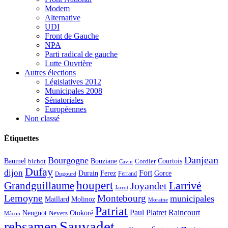
Modem
Alternative
UDI
Front de Gauche
NPA
Parti radical de gauche
Lutte Ouvrière
Autres élections
Législatives 2012
Municipales 2008
Sénatoriales
Européennes
Non classé
Étiquettes
Danjean
Bourgogne
Baumel
Courtois
Bouziane
bichot
Cordier
Cavin
Dufay
dijon
Fort
Durain
Ferez
Gorce
Ferrand
Dugourd
houpert
Larrivé
Grandguillaume
Joyandet
Jarrot
Lemoyne
Montebourg
municipales
Maillard
Molinoz
Moraine
Patriat
Paul
Platret
Raincourt
Neugnot
Otokoré
Nevers
Mâcon
Sauvadet
rebsamen