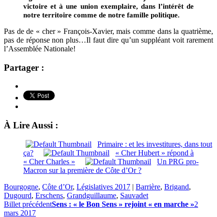
victoire et à une union exemplaire, dans l’intérêt de
notre territoire comme de notre famille politique.
Pas de de « cher » François-Xavier, mais comme dans la quatrième,
pas de réponse non plus…Il faut dire qu’un suppléant voit rarement
l’Assemblée Nationale!
Partager :
À Lire Aussi :
Primaire : et les investitures, dans tout
ça?
« Cher Hubert » répond à
« Cher Charles »
Un PRG pro-
Macron sur la première de Côte d’Or ?
Bourgogne
,
Côte d’Or
,
Législatives 2017
|
Barrière
,
Brigand
,
Dugourd
,
Erschens
,
Grandguillaume
,
Sauvadet
Billet précédent
Sens : « le Bon Sens » rejoint « en marche »
2
mars 2017