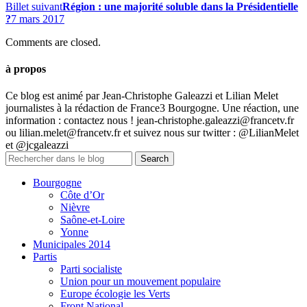
Billet suivant
Région : une majorité soluble dans la Présidentielle
?
7 mars 2017
Comments are closed.
à propos
Ce blog est animé par Jean-Christophe Galeazzi et Lilian Melet
journalistes à la rédaction de France3 Bourgogne. Une réaction, une
information : contactez nous ! jean-christophe.galeazzi@francetv.fr
ou lilian.melet@francetv.fr et suivez nous sur twitter : @LilianMelet
et @jcgaleazzi
Bourgogne
Côte d’Or
Nièvre
Saône-et-Loire
Yonne
Municipales 2014
Partis
Parti socialiste
Union pour un mouvement populaire
Europe écologie les Verts
Front National