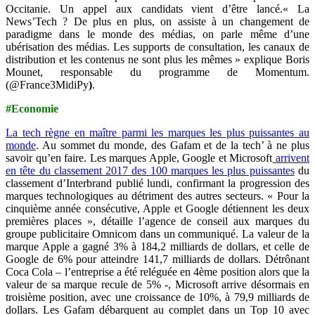
Occitanie. Un appel aux candidats vient d’être lancé.« La
News’Tech ? De plus en plus, on assiste à un changement de
paradigme dans le monde des médias, on parle même d’une
ubérisation des médias. Les supports de consultation, les canaux de
distribution et les contenus ne sont plus les mêmes » explique Boris
Mounet, responsable du programme de Momentum.
(
@France3MidiPy
)
.
#Economie
La tech règne en maître parmi les marques les plus puissantes au
monde
. Au sommet du monde, des Gafam et de la tech’ à ne plus
savoir qu’en faire. Les marques Apple, Google et Microsoft
arrivent
en tête du classement 2017 des 100 marques les plus puissantes
du
classement d’Interbrand publié lundi, confirmant la progression des
marques technologiques au détriment des autres secteurs. « Pour la
cinquième année consécutive, Apple et Google détiennent les deux
premières places », détaille l’agence de conseil aux marques du
groupe publicitaire Omnicom dans un communiqué. La valeur de la
marque Apple a gagné 3% à 184,2 milliards de dollars, et celle de
Google de 6% pour atteindre 141,7 milliards de dollars. Détrônant
Coca Cola – l’entreprise a été reléguée en 4ème position alors que la
valeur de sa marque recule de 5% -, Microsoft arrive désormais en
troisième position, avec une croissance de 10%, à 79,9 milliards de
dollars. Les Gafam débarquent au complet dans un Top 10 avec