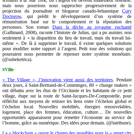
scénario à la Star Trek, où l’argent est devenu totalement obsolète,
mais nous pourrions nous rapprocher progressivement de la
projection du journaliste et blogueur canado-britannique
Cory
Doctorow
, qui prédit le développement d’un système de
rémunération basé sur le comportement et la réputation des
personnes. Son roman
Dans la dèche au royaume enchanté
(Gallimard, 2008), raconte l’histoire de Julius, qui a pu assister, non
seulement à « la disparition du lieu de travail, mais du travail lui-
même ». De là à supprimer le travail, il existe quelques solutions
pour modifier notre rapport à l’argent. Petit tour des solutions qui
pourraient nous permettre de repenser notre système monétaire.
(@usbeketrica).
#Ville
« The Village », l’innovation vient aussi des territoires
.
Pendant
deux jours, à Saint-Bertrand-de-Comminges, 80 « change makers »
ont débattu avec les élus de l’Occitanie et les habitants de ce petit
village, étape sur la route de Saint-Jacques-De-Compostelle, pour
réfléchir aux moyens de retisser les liens entre l’échelon global et
l’échelon local. Nouvelles mobilités, énergies renouvelables,
logement, place des femmes, éducation, culture… De nouvelles
opportunités apparaissent pour remettre l’économie au service de
l’homme, grâce au numérique. Des idées pour demain. (@latribune).
La « blockchain » ouvre le champ des possibles pour la « smart city