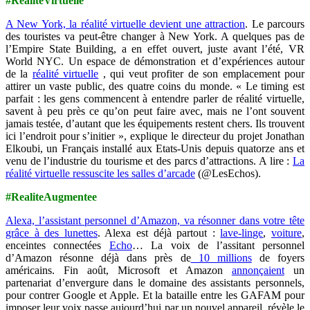
#RealiteVirtuelle
A New York, la réalité virtuelle devient une attraction
. Le parcours
des touristes va peut-être changer à New York. A quelques pas de
l’Empire State Building, a en effet ouvert, juste avant l’été, VR
World NYC. Un espace de démonstration et d’expériences autour
de la
réalité virtuelle
, qui veut profiter de son emplacement pour
attirer un vaste public, des quatre coins du monde. « Le timing est
parfait : les gens commencent à entendre parler de réalité virtuelle,
savent à peu près ce qu’on peut faire avec, mais ne l’ont souvent
jamais testée, d’autant que les équipements restent chers. Ils trouvent
ici l’endroit pour s’initier », explique le directeur du projet Jonathan
Elkoubi, un Français installé aux Etats-Unis depuis quatorze ans et
venu de l’industrie du tourisme et des parcs d’attractions. A lire :
La
réalité virtuelle ressuscite les salles d’arcade
(@LesEchos).
#RealiteAugmentee
Alexa, l’assistant personnel d’Amazon, va résonner dans votre tête
grâce à des lunettes
. Alexa est déjà partout :
lave-linge
,
voiture
,
enceintes connectées
Echo
… La voix de l’assitant personnel
d’Amazon résonne déjà dans près de
10 millions
de foyers
américains. Fin août, Microsoft et Amazon
annonçaient
un
partenariat d’envergure dans le domaine des assistants personnels,
pour contrer Google et Apple. Et la bataille entre les GAFAM pour
imposer leur voix passe aujourd’hui par un nouvel appareil, révèle le