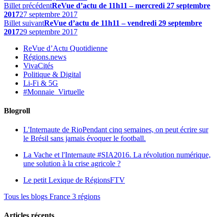
Billet précédent
ReVue d’actu de 11h11 – mercredi 27 septembre
2017
27 septembre 2017
Billet suivant
ReVue d’actu de 11h11 – vendredi 29 septembre
2017
29 septembre 2017
ReVue d’Actu Quotidienne
Régions.news
VivaCités
Politique & Digital
Li-Fi & 5G
#Monnaie_Virtuelle
Blogroll
L'Internaute de Rio
Pendant cinq semaines, on peut écrire sur
le Brésil sans jamais évoquer le football.
La Vache et l'Internaute
#SIA2016. La révolution numérique,
une solution à la crise agricole ?
Le petit Lexique de RégionsFTV
Tous les blogs France 3 régions
Articles récents