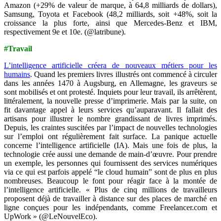
Amazon (+29% de valeur de marque, à 64,8 milliards de dollars),
Samsung, Toyota et Facebook (48,2 milliards, soit +48%, soit la
croissance la plus forte, ainsi que Mercedes-Benz et IBM,
respectivement 9e et 10e. (@latribune).
#Travail
L’intelligence artificielle créera de nouveaux métiers pour les
humains
. Quand les premiers livres illustrés ont commencé à circuler
dans les années 1470 à Augsburg, en Allemagne, les graveurs se
sont mobilisés et ont protesté. Inquiets pour leur travail, ils arrêtèrent,
littéralement, la nouvelle presse d’imprimerie. Mais par la suite, on
fit davantage appel à leurs services qu’auparavant. Il fallait des
artisans pour illustrer le nombre grandissant de livres imprimés.
Depuis, les craintes suscitées par l’impact de nouvelles technologies
sur l’emploi ont régulièrement fait surface. La panique actuelle
concerne l’intelligence artificielle (IA). Mais une fois de plus, la
technologie crée aussi une demande de main-d’œuvre. Pour prendre
un exemple, les personnes qui fournissent des services numériques
via ce qui est parfois appelé “le cloud humain” sont de plus en plus
nombreuses. Beaucoup le font pour réagir face à la montée de
l’intelligence artificielle. « Plus de cinq millions de travailleurs
proposent déjà de travailler à distance sur des places de marché en
ligne conçues pour les indépendants, comme Freelancer.com et
UpWork » (@LeNouvelEco).