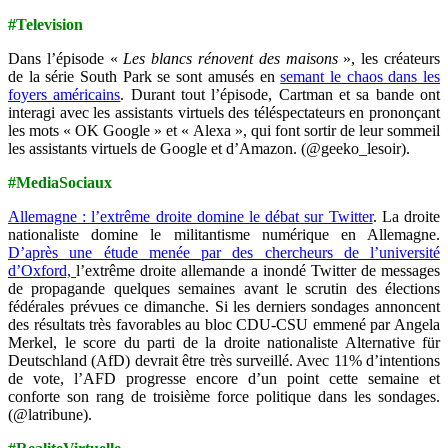
#Television
Dans l’épisode «
Les blancs rénovent des maisons
», les créateurs
de la série South Park se sont amusés en
semant le chaos dans les
foyers américains
. Durant tout l’épisode, Cartman et sa bande ont
interagi avec les assistants virtuels des téléspectateurs en prononçant
les mots « OK Google » et « Alexa », qui font sortir de leur sommeil
les assistants virtuels de Google et d’Amazon. (@geeko_lesoir).
#MediaSociaux
Allemagne : l’extrême droite domine le débat sur Twitter
.
La droite
nationaliste domine le militantisme numérique en Allemagne.
D’après une étude menée par des chercheurs de l’université
d’Oxford,
l’extrême droite allemande a inondé Twitter de messages
de propagande quelques semaines avant le scrutin des élections
fédérales prévues ce dimanche. Si les derniers sondages annoncent
des résultats très favorables au bloc CDU-CSU emmené par Angela
Merkel, le score du parti de la droite nationaliste Alternative für
Deutschland (AfD) devrait être très surveillé. Avec 11% d’intentions
de vote, l’AFD progresse encore d’un point cette semaine et
conforte son rang de troisième force politique dans les sondages.
(@latribune).