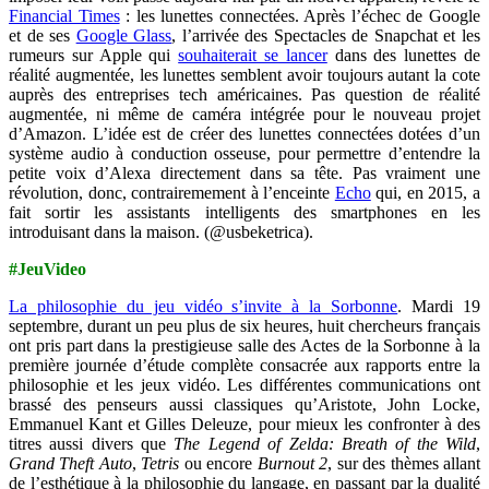
Financial Times
: les lunettes connectées. Après l’échec de Google
et de ses
Google Glass
, l’arrivée des Spectacles de Snapchat et les
rumeurs sur Apple qui
souhaiterait se lancer
dans des lunettes de
réalité augmentée, les lunettes semblent avoir toujours autant la cote
auprès des entreprises tech américaines. Pas question de réalité
augmentée, ni même de caméra intégrée pour le nouveau projet
d’Amazon. L’idée est de créer des lunettes connectées dotées d’un
système audio à conduction osseuse, pour permettre d’entendre la
petite voix d’Alexa directement dans sa tête. Pas vraiment une
révolution, donc, contrairemement à l’enceinte
Echo
qui, en 2015, a
fait sortir les assistants intelligents des smartphones en les
introduisant dans la maison. (@usbeketrica).
#JeuVideo
La philosophie du jeu vidéo s’invite à la Sorbonne
. Mardi 19
septembre, durant un peu plus de six heures, huit chercheurs français
ont pris part dans la prestigieuse salle des Actes de la Sorbonne à la
première journée d’étude complète consacrée aux rapports entre la
philosophie et les jeux vidéo. Les différentes communications ont
brassé des penseurs aussi classiques qu’Aristote, John Locke,
Emmanuel Kant et Gilles Deleuze, pour mieux les confronter à des
titres aussi divers que
The Legend of Zelda: Breath of the Wild
,
Grand Theft Auto
,
Tetris
ou encore
Burnout 2
, sur des thèmes allant
de l’esthétique à la philosophie du langage, en passant par la dualité