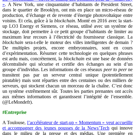
»
. A New York, une cinquantaine d’habitants de President Street,
dans le quartier de Brooklyn, ont mis en place un micro-réseau de
production, d’échange et de revente d’énergie photovoltaïque entre
voisins. Et cela, grâce à la
blockchain
. Monté en 2016 avec la start-
up LO3 Energy et Siemens, ce réseau, utilisé avec un système de
stockage, doit permettre à ce petit groupe d’habitants de limiter au
maximum leur recours à l’électricité du fournisseur classique. La
blockchain
sera-t-elle le moteur des villes intelligentes de demain ?
De multiples projets, encore embryonnaires, sont en cours
d’expérimentation. Résumer cette technologie en quelques phrases
est ardu mais, concrètement, la
blockchain
est une base de données
décentralisée qui sécurise et certifie des échanges au sein d’un
groupe d’individus. Les informations de ces réseaux
peer to peer
ne
transitent pas par un serveur central unique (potentiellement
piratable) mais sont réparties entre des centaines ou des milliers de
serveurs, qui stockent chacun un morceau de la chaîne. C’est donc
un système extrêmement sûr. Toutes les parties prenantes ont accès
aux mêmes informations et garantissent l’intégrité de l’ensemble.
(@LeMondefr).
#Entreprise
A Toulouse,
l’accélérateur de start-up « Momentum » veut accueillir
et accompagner des jeunes pousses de la News’Tech
qui innove
dans le milieu de la presse et des médias. Une première en