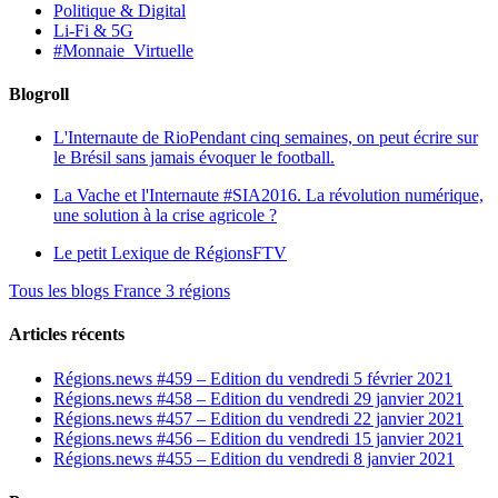
Politique & Digital
Li-Fi & 5G
#Monnaie_Virtuelle
Blogroll
L'Internaute de Rio
Pendant cinq semaines, on peut écrire sur
le Brésil sans jamais évoquer le football.
La Vache et l'Internaute
#SIA2016. La révolution numérique,
une solution à la crise agricole ?
Le petit Lexique de RégionsFTV
Tous les blogs France 3 régions
Articles récents
Régions.news #459 – Edition du vendredi 5 février 2021
Régions.news #458 – Edition du vendredi 29 janvier 2021
Régions.news #457 – Edition du vendredi 22 janvier 2021
Régions.news #456 – Edition du vendredi 15 janvier 2021
Régions.news #455 – Edition du vendredi 8 janvier 2021