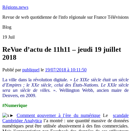
Régions.news
Revue de web quotidienne de l'info régionale sur France Télévisions
Blog
19
Juil
ReVue d’actu de 11h11 – jeudi 19 juillet
2018
Publié par
publiquel
le
19/07/2018 à 10:11:50
La ville dans la révolution digitale. «
Le XIXe siècle était un siècle
d’Empires ; le XXe siècle, celui des États-Nations. Le XXIe siècle
sera un siècle de villes.
». Wellington Webb, ancien maire de
Denvers, en 2009.
#Numerique
►
Comment gouverner à l’ère du numérique
Le
scandale
Cambridge Analytica
l’a montré : une quantité massive de données
numériques peut être utilisée abusivement à des fins commerciales.