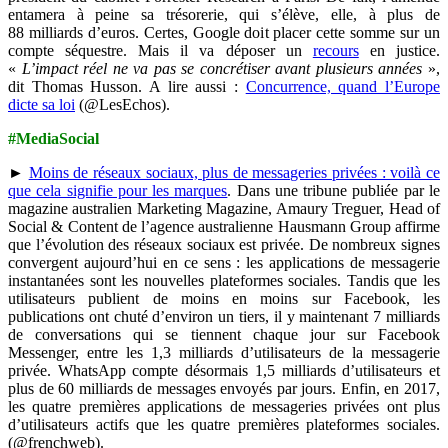
entamera à peine sa trésorerie, qui s’élève, elle, à plus de
88 milliards d’euros. Certes, Google doit placer cette somme sur un
compte séquestre. Mais il va déposer un
recours
en justice.
«
L’impact réel ne va pas se concrétiser avant plusieurs années
»,
dit Thomas Husson. A lire aussi :
Concurrence, quand l’Europe
dicte sa loi
(@LesEchos).
#MediaSocial
►
Moins de réseaux sociaux, plus de messageries privées : voilà ce
que cela signifie pour les marques
. Dans une tribune publiée par le
magazine australien Marketing Magazine, Amaury Treguer, Head of
Social & Content de l’agence australienne Hausmann Group affirme
que l’évolution des réseaux sociaux est privée. De nombreux signes
convergent aujourd’hui en ce sens : les applications de messagerie
instantanées sont les nouvelles plateformes sociales. Tandis que les
utilisateurs publient de moins en moins sur Facebook, les
publications ont chuté d’environ un tiers, il y maintenant 7 milliards
de conversations qui se tiennent chaque jour sur Facebook
Messenger, entre les 1,3 milliards d’utilisateurs de la messagerie
privée. WhatsApp compte désormais 1,5 milliards d’utilisateurs et
plus de 60 milliards de messages envoyés par jours. Enfin, en 2017,
les quatre premières applications de messageries privées ont plus
d’utilisateurs actifs que les quatre premières plateformes sociales.
(@frenchweb).