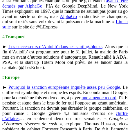
aussi confiants que les champions du jeu de go l’étaient
avant d’être
écrasés par AlphaGo
, l’IA de Google DeepMind. Le New York
Times expliquait, en 1997, que la machine ne saurait pas jouer au go
avant un siècle ou deux, mais
AlphaGo
a ridiculisé les champions,
qui sont restés sans voix devant la puissance de la machine. »
Lire la
suite
sur le site de @LExpress.
#Transport
►
Les successeurs d’Autolib’ dans les starting-blocks
. Alors que la
fin d’Autolib’ est programmée pour le 31 juillet, la mairie de Paris
met en avant d’autres solutions d’autopartage. Renault allié à ADA,
PSA, et la start-up Totem Mobi ont prévu de se lancer dans la
capitale. (@LesEchos).
#Europe
►
Pourquoi la sanction européenne inquiète assez peu Google
. Le
chiffre est symbolique et marque les esprits. En condamnant Google,
pour la deuxième fois en deux ans, à payer
une amende record
, l’UE
persiste et signe dans le bras de fer qui l’oppose au géant américain.
Pourtant, la sanction ne devrait pas ébranler le groupe californien, et
pour cause : Google génère 4,3 milliards d’euros de
chiffre
d’affaires
… en seulement deux ou trois semaines. «
Google a
d’énormes réserves de cash
», explique Thomas Husson, vice-
président du cabinet Forrester Research à Paris. De fait, l’amende