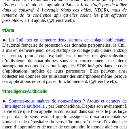
l’issue de la réunion inaugurale à Paris. «
Il ne s’agit pas de tailler
dans le consevif, à l’aveugle (dans ces aides, NDLR), mais de
remettre de la cohérence afin qu’elles soient les plus efficaces
possibles
», a-t-il ajouté. (@frenchweb).
#Data
►
La Cnil met en demeure deux startups de ciblage publicitaire
.
L’autorité française de protection des données personnelles, la Cnil,
a mis en demeure jeudi deux startups de ciblage publicitaire, Fidzup
et Teemo, pour avoir exploité les données de géolocalisation
d’utilisateurs de smartphones sans leur consentement. Ces deux
startups ont recours à des outils appelés SDK intégrés dans le code
d’applications mobiles de leurs partenaires. Elles peuvent ainsi
collecter les données des utilisateurs des smartphones même lorsque
ces applications ne sont pas en fonctionnement. (@frenchweb).
#IntelligenceArtificielle
►
Sommes-nous maîtres de nous-mêmes ? Atouts et dangers de
l’intelligence artificielle
, par Semcheddine. Depuis son avènement à
la vie et ce que l’on appelle la civilisation dans son sens le plus large
et pas dans le sens restrictif que lui assigne la doxa occidentale se
voulant seule dépositaire du sens, l’homme n’a cessé d’évoluer, de
muer, d’apprendre et de tenter de comprendre le monde aidé en cela