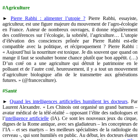
#Agriculture
►
Pierre Rabhi : alimenter l’utopie ?
Pierre Rabhi, essayiste,
agriculteur, est une figure majeure du mouvement de l’agro-écologie
en France. Auteur de nombreux ouvrages, il donne régulièrement
des conférences sur l’écologie, la sobriété, l’agriculture… L’utopie
d’élévation des consciences prônée par Pierre Rabhi est-elle
compatible avec la politique, et réciproquement ? Pierre Rabhi :
« Aujourd’hui la nourriture est toxique. Je dis souvent que quand on
mange il faut se souhaiter bonne chance plutôt que bon appétit. (…)
D’un coté on a une agriculture qui détruit le patrimoine en le
polluant et de l’autre coté, heureusement, il y a tout un mouvement
d’agriculture biologique afin de le transmettre aux générations
futures. » (@franceculture).
#Santé
►
Quand les intelligences artificielles humilient les docteurs
. Par
Laurent Alexandre. « Les Chinois ont organisé un grand barnum –
avatar médical de la télé-réalité – opposant l’élite des radiologues et
l’
intelligence artificielle
(IA). Ce sont les nouveaux jeux du cirque,
dignes de la Rome antique, avec ses gladiateurs – les concepteurs de
l’IA – et ses martyrs – les meilleurs spécialistes de la radiologie du
cerveau -, qui sont humiliés en public. Au début, les docteurs étaient