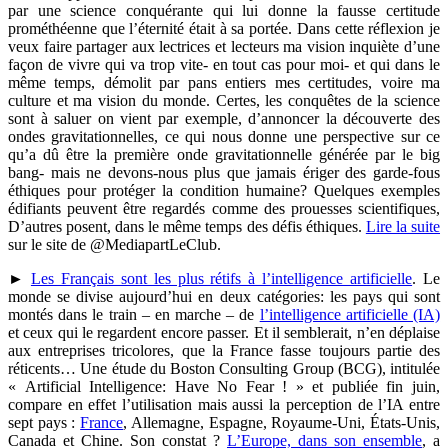
par une science conquérante qui lui donne la fausse certitude
prométhéenne que l’éternité était à sa portée. Dans cette réflexion je
veux faire partager aux lectrices et lecteurs ma vision inquiète d’une
façon de vivre qui va trop vite- en tout cas pour moi- et qui dans le
même temps, démolit par pans entiers mes certitudes, voire ma
culture et ma vision du monde. Certes, les conquêtes de la science
sont à saluer on vient par exemple, d’annoncer la découverte des
ondes gravitationnelles, ce qui nous donne une perspective sur ce
qu’a dû être la première onde gravitationnelle générée par le big
bang- mais ne devons-nous plus que jamais ériger des garde-fous
éthiques pour protéger la condition humaine? Quelques exemples
édifiants peuvent être regardés comme des prouesses scientifiques,
D’autres posent, dans le même temps des défis éthiques.
Lire la suite
sur le site de @MediapartLeClub.
►
Les Français sont les plus rétifs à l’intelligence artificielle
. Le
monde se divise aujourd’hui en deux catégories: les pays qui sont
montés dans le train – en marche – de
l’intelligence artificielle (IA)
et ceux qui le regardent encore passer. Et il semblerait, n’en déplaise
aux entreprises tricolores, que la France fasse toujours partie des
réticents… Une étude du Boston Consulting Group (BCG), intitulée
« Artificial Intelligence: Have No Fear ! » et publiée fin juin,
compare en effet l’utilisation mais aussi la perception de l’IA entre
sept pays :
France
, Allemagne, Espagne, Royaume-Uni, États-Unis,
Canada et Chine. Son constat ?
L’Europe, dans son ensemble
, a