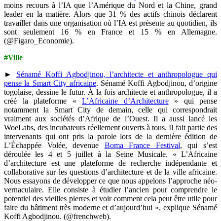
moins recours à l’IA que l’Amérique du Nord et la Chine, grand
leader en la matière. Alors que 31 % des actifs chinois déclarent
travailler dans une organisation où l’IA est présente au quotidien, ils
sont seulement 16 % en France et 15 % en Allemagne.
(@Figaro_Economie).
#Ville
►
Sénamé Koffi Agbodjinou, l’architecte et anthropologue qui
pense la Smart City africaine
. Sénamé Koffi Agbodjinou, d’origine
togolaise, dessine le futur. À la fois architecte et anthropologue, il a
créé la plateforme «
L’Africaine d’Architecture
» qui pense
notamment la Smart City de demain, celle qui correspondrait
vraiment aux sociétés d’Afrique de l’Ouest. Il a aussi lancé les
WoeLabs, des incubateurs réellement ouverts à tous. Il fait partie des
intervenants qui ont pris la parole lors de la dernière édition de
L’Échappée Volée, devenue
Boma France Festival
, qui s’est
déroulée les 4 et 5 juillet à la Seine Musicale. « L’Africaine
d’architecture est une plateforme de recherche indépendante et
collaborative sur les questions d’architecture et de la ville africaine.
Nous essayons de développer ce que nous appelons l’approche néo-
vernaculaire. Elle consiste à étudier l’ancien pour comprendre le
potentiel des vieilles pierres et voir comment cela peut être utile pour
faire du bâtiment très moderne et d’aujourd’hui », explique Sénamé
Koffi Agbodjinou. (@frenchweb).