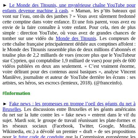
►
Le Monde des Titounis, une mystérieuse chaîne YouTube pour
enfants devenue machine à cash
. « Maman, les p’tits bateaux qui
vont sur l’eau, ont-ils des jambes ? » Vous avez sûrement fredonné
cette comptine dans votre enfance. Et une fois parent, vous avez eu
envie de la faire connaître à votre enfant. Pour cela, rien de plus
simple : direction YouTube, où vous avez de grandes chances de
tomber sur une vidéo du
Monde des Titounis
. Les compteurs de
cette chaîne française principalement dédiée aux comptines affolent :
le Monde des Titounis rassemble plus de deux millions d’abonnés et
totalise plus de 2,2 milliards de vues (encore plus que le YouTubeur
star Cyprien, qui comptabilise 1,9 milliard de vues) pour près de 600
vidéos publiées en deux ans seulement. « C’est vraiment énorme,
voire délirant pour des contenus aussi basiques », analyse Vincent
Manilève, journaliste et auteur de YouTube derrière les écrans : ses
artistes, ses héros, ses escrocs (lemieux, 2018). (@franceinfo).
#Information
►
Fake news : les promesses en trompe l’oeil des géants du net à
Bruxelles
. Les discussions entre Bruxelles et les géants américains
du net sur la lutte contre les « fake news » entrent dans le vif du
sujet. Mardi soir, le groupe de travail réunissant les plate-formes et
les réseaux sociaux (Facebook, Twitter, Google, Mozilla,
Wikimedia, etc.) a dévoilé un premier « draft » de ses propositions
pour
le futur code de conduite
que la Commission européenne les