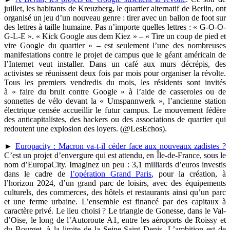
juillet, les habitants de Kreuzberg, le quartier alternatif de Berlin, ont
organisé un jeu d’un nouveau genre : tirer avec un ballon de foot sur
des lettres à taille humaine. Pas n’importe quelles lettres : « G-O-O-
G-L-E ». « Kick Google aus dem Kiez » – « Tire un coup de pied et
vire Google du quartier » – est seulement l’une des nombreuses
manifestations contre le projet de campus que le géant américain de
l’Internet veut installer. Dans un café aux murs décrépis, des
activistes se réunissent deux fois par mois pour organiser la révolte.
Tous les premiers vendredis du mois, les résidents sont invités
à « faire du bruit contre Google » à l’aide de casseroles ou de
sonnettes de vélo devant la « Umspannwerk », l’ancienne station
électrique censée accueillir le futur campus. Le mouvement fédère
des anticapitalistes, des hackers ou des associations de quartier qui
redoutent une explosion des loyers. (@LesEchos).
►
Europacity : Macron va-t-il céder face aux nouveaux zadistes ?
C’est un projet d’envergure qui est attendu, en Île-de-France, sous le
nom d’EuropaCity. Imaginez un peu : 3,1 milliards d’euros investis
dans le cadre de
l’opération Grand Paris
, pour la création, à
l’horizon 2024, d’un grand parc de loisirs, avec des équipements
culturels, des commerces, des hôtels et restaurants ainsi qu’un parc
et une ferme urbaine. L’ensemble est financé par des capitaux à
caractère privé. Le lieu choisi ? Le triangle de Gonesse, dans le Val-
d’Oise, le long de l’Autoroute A1, entre les aéroports de Roissy et
du Bourget, à la limite de la Seine-Saint Denis. L’ambition est de