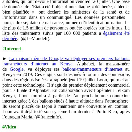
autorités, qui ont dévoilé l’information vendredi 20 juillet. Une base
de données de l’Etat a été l’objet d’une attaque « délibérée, ciblée et
bien planifiée », ont déclaré les ministères de la santé et de
l’information dans un communiqué. Les données personnelles –
nom, adresse, date de naissance, numéro d’identification national –
de plus de 1,5 million de personnes ont été copiées par les intrus. La
liste des traitements suivis par 160 000 patients a
également été
dérobée
. (@LeMondefr).
#Internet
►
La maison mère de Google va déployer ses premiers ballons-
transmetteurs d’internet au Kenya
. Alphabet, la maison-mère
de
Google
, va déployer ses
ballons-transmetteurs d’internet
au
Kenya en 2019. Ces engins sont destinés à fournir des connexions
dans des régions isolées, a rappelé jeudi 19 juillet Loon, qui met au
point cette technologie. Il s’agit du premier déploiement commercial
pour la filiale d’Alphabet. En collaboration avec l’opérateur Telkom
Kenya, Loon fournira à partir de l’an prochain une connexion
internet grâce à des ballons situés à haute altitude dans l’atmosphère.
Ils seront placés de façon à maintenir une couverture en continu.
Loon avait déjà testé son système l’an dernier à Porto Rico, après
l’ouragan Maria. (@franceinfo).
#Video