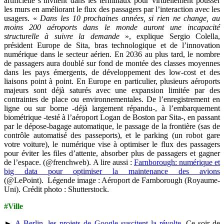
artificielle s’invitent dans les terminaux pour virtuellement pousser
les murs en améliorant le flux des passagers par l’interaction avec les
usagers. «
Dans les 10 prochaines années, si rien ne change, au
moins 200 aéroports dans le monde auront une incapacité
structurelle à suivre la demande
», explique Sergio Colella,
président Europe de Sita, bras technologique et de l’innovation
numérique dans le secteur aérien. En 2036 au plus tard, le nombre
de passagers aura doublé sur fond de montée des classes moyennes
dans les pays émergents, de développement des low-cost et des
liaisons point à point. En Europe en particulier, plusieurs aéroports
majeurs sont déjà saturés avec une expansion limitée par des
contraintes de place ou environnementales. De l’enregistrement en
ligne ou sur borne -déjà largement répandu-, à l’embarquement
biométrique -testé à l’aéroport Logan de Boston par Sita-, en passant
par le dépose-bagage automatique, le passage de la frontière (sas de
contrôle automatisé des passeports), et le parking (un robot gare
votre voiture), le numérique vise à optimiser le flux des passagers
pour éviter les files d’attente, absorber plus de passagers et gagner
de l’espace. (@frenchweb). A lire aussi :
Farnborough: numérique et
big data pour optimiser la maintenance des avions
(@LePoint). Légende image : Aéroport de Farnborough (Royaume-
Uni). Crédit photo : Shutterstock.
#Ville
►
A Berlin, les projets de Google suscitent la révolte
. Ce soir de