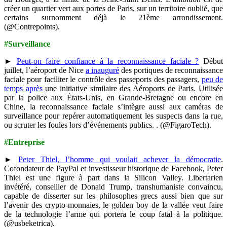
créer un quartier vert aux portes de Paris, sur un territoire oublié, que
certains surnomment déjà le 21ème arrondissement.
(@Contrepoints).
#Surveillance
►
Peut-on faire confiance à la reconnaissance faciale ?
Début
juillet, l’aéroport de Nice
a inauguré
des portiques de reconnaissance
faciale pour faciliter le contrôle des passeports des passagers,
peu de
temps après
une initiative similaire des Aéroports de Paris. Utilisée
par la police aux États-Unis, en Grande-Bretagne ou encore en
Chine, la reconnaissance faciale s’intègre aussi aux caméras de
surveillance pour repérer automatiquement les suspects dans la rue,
ou scruter les foules lors d’événements publics. . (@FigaroTech).
#Entreprise
►
Peter Thiel, l’homme qui voulait achever la démocratie
.
Cofondateur de PayPal et investisseur historique de Facebook, Peter
Thiel est une figure à part dans la Silicon Valley. Libertarien
invétéré, conseiller de Donald Trump, transhumaniste convaincu,
capable de disserter sur les philosophes grecs aussi bien que sur
l’avenir des crypto-monnaies, le golden boy de la vallée veut faire
de la technologie l’arme qui portera le coup fatal à la politique.
(@usbeketrica).