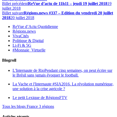
Billet précédent
ReVue d’actu de 11h11 – jeudi 19 juillet 2018
19
juillet 2018
Billet suivant
Régions.news #337 – Edition du vendredi 20 juillet
2018
20 juillet 2018
ReVue d’Actu Quotidienne
Régions.news
VivaCités
Politique & Digital
Li-Fi & 5G
#Monnaie_Virtuelle
Blogroll
L'Internaute de Rio
Pendant cinq semaines, on peut écrire sur
le Brésil sans jamais évoquer le football.
La Vache et l'Internaute
#SIA2016. La révolution numérique,
une solution à la crise agricole ?
Le petit Lexique de RégionsFTV
Tous les blogs France 3 régions
Articles récents