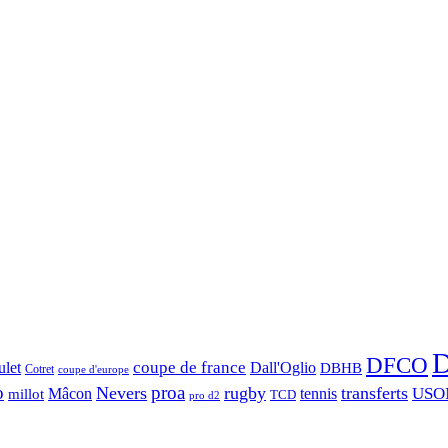
D
DFCO
let
coupe de france
Dall'Oglio
DBHB
Cotret
coupe d'europe
o
proa
Nevers
rugby
transferts
USO
Mâcon
tennis
millot
TCD
pro d2