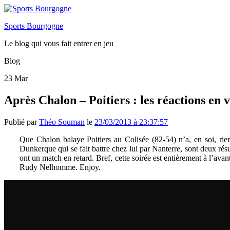
Sports Bourgogne
Le blog qui vous fait entrer en jeu
Blog
23
Mar
Après Chalon – Poitiers : les réactions en 
Publié par
Théo Souman
le
23/03/2013 à 23:37:57
Que Chalon balaye Poitiers au Colisée (82-54) n’a, en soi, rie
Dunkerque qui se fait battre chez lui par Nanterre, sont deux résu
ont un match en retard. Bref, cette soirée est entièrement à l’ava
Rudy Nelhomme. Enjoy.