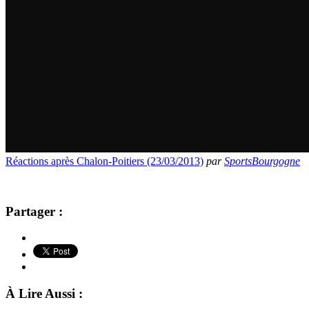
Réactions après Chalon-Poitiers (23/03/2013)
par
SportsBourgogne
Partager :
À Lire Aussi :