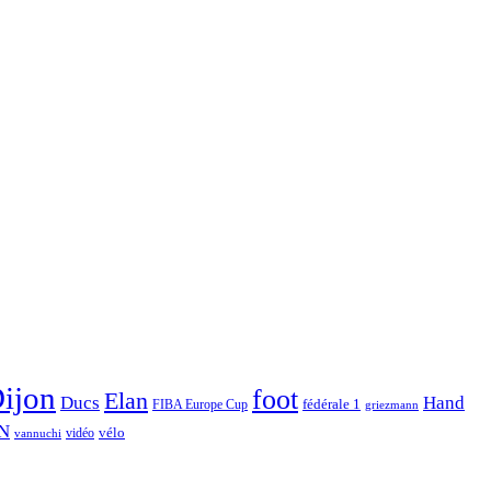
ijon
foot
Elan
Hand
Ducs
fédérale 1
FIBA Europe Cup
griezmann
N
vélo
vidéo
vannuchi