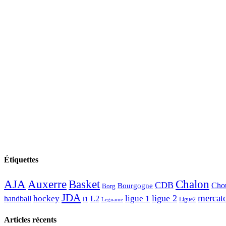
Étiquettes
AJA
Basket
Chalon
Auxerre
CDB
Chou
Bourgogne
Borg
JDA
mercat
ligue 2
hockey
ligue 1
handball
L2
l1
Ligue2
Legname
Articles récents