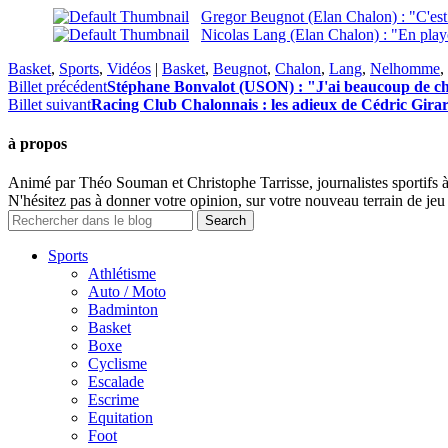
Gregor Beugnot (Elan Chalon) : "C'est a
Nicolas Lang (Elan Chalon) : "En playo
Basket
,
Sports
,
Vidéos
|
Basket
,
Beugnot
,
Chalon
,
Lang
,
Nelhomme
,
Billet précédent
Stéphane Bonvalot (USON) : "J'ai beaucoup de c
Billet suivant
Racing Club Chalonnais : les adieux de Cédric Gira
à propos
Animé par Théo Souman et Christophe Tarrisse, journalistes sportifs 
N'hésitez pas à donner votre opinion, sur votre nouveau terrain de jeu 
Sports
Athlétisme
Auto / Moto
Badminton
Basket
Boxe
Cyclisme
Escalade
Escrime
Equitation
Foot