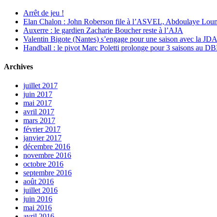
Arrêt de jeu !
Elan Chalon : John Roberson file à l’ASVEL, Abdoulaye Loum
Auxerre : le gardien Zacharie Boucher reste à l’AJA
Valentin Bigote (Nantes) s’engage pour une saison avec la JD
Handball : le pivot Marc Poletti prolonge pour 3 saisons au 
Archives
juillet 2017
juin 2017
mai 2017
avril 2017
mars 2017
février 2017
janvier 2017
décembre 2016
novembre 2016
octobre 2016
septembre 2016
août 2016
juillet 2016
juin 2016
mai 2016
avril 2016