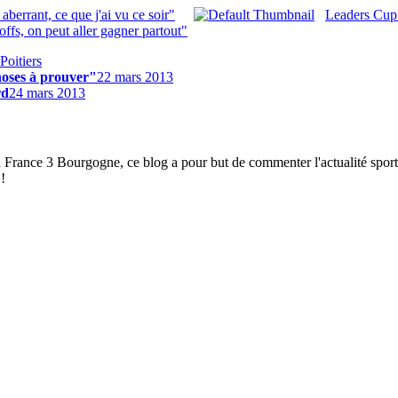
berrant, ce que j'ai vu ce soir"
Leaders Cup 
ffs, on peut aller gagner partout"
Poitiers
hoses à prouver"
22 mars 2013
rd
24 mars 2013
à France 3 Bourgogne, ce blog a pour but de commenter l'actualité spor
!