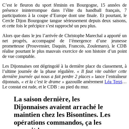
C’est le fleuron du sport féminin en Bourgogne, 15 années de
présence ininterrompue dans l’élite du handball français, 7
participations à la coupe d’Europe dont une finale. Et pourtant, le
Cercle Dijon Bourgogne tangue sérieusement depuis deux saisons,
et cette fois le précipice s’est rapproché un peu plus.
Alors que dans le jeu l’arrivée de Christophe Marechal a apporté un
net progrès, accompagné de l’émergence d’une jeunesse
prometteuse (Prouvensier, Daquin, Francois, Zoulemaro), le CDB
réalise pourtant le plus mauvais exercice de son histoire d’un point
de vue comptable.
Les Dijonnaises ont dégringolé à la dernière place du classement, à
l’ultime journée de la phase régulière.
« Il faut vite oublier cette
dernière journée qui nous a fait perdre 2 places »
lance l’entraîneur
dijonnais,
« et la c’est le drame »
gazouille amèrement
Léa Terzi
…
Le constat est rude, et le CDB : au pied du mur.
La saison dernière, les
Dijonnaises avaient arraché le
maintien chez les Bisontines. Les
opérations commandos, ça les