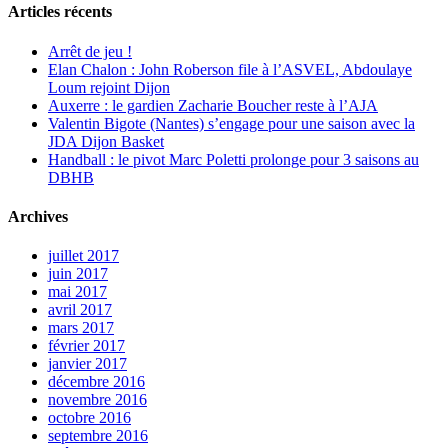
Articles récents
Arrêt de jeu !
Elan Chalon : John Roberson file à l’ASVEL, Abdoulaye
Loum rejoint Dijon
Auxerre : le gardien Zacharie Boucher reste à l’AJA
Valentin Bigote (Nantes) s’engage pour une saison avec la
JDA Dijon Basket
Handball : le pivot Marc Poletti prolonge pour 3 saisons au
DBHB
Archives
juillet 2017
juin 2017
mai 2017
avril 2017
mars 2017
février 2017
janvier 2017
décembre 2016
novembre 2016
octobre 2016
septembre 2016