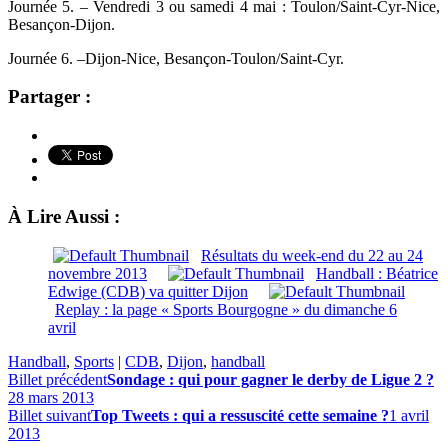
Journée 5. – Vendredi 3 ou samedi 4 mai : Toulon/Saint-Cyr-Nice,
Besançon-Dijon.
Journée 6. –Dijon-Nice, Besançon-Toulon/Saint-Cyr.
Partager :
À Lire Aussi :
Résultats du week-end du 22 au 24
novembre 2013
Handball : Béatrice
Edwige (CDB) va quitter Dijon
Replay : la page « Sports Bourgogne » du dimanche 6
avril
Handball
,
Sports
|
CDB
,
Dijon
,
handball
Billet précédent
Sondage : qui pour gagner le derby de Ligue 2 ?
28 mars 2013
Billet suivant
Top Tweets : qui a ressuscité cette semaine ?
1 avril
2013