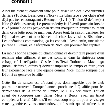
connait !
Alors maintenant, comment faire pour laisser une des 3 concurrentes
derrière (Toulon, Besançon et Nice) ? Le bilan face à ces clubs n’est
déjà pas très encourageant : Besançon (1v-1n), Toulon (2 défaites) et
Nice (2 défaites aussi). Le premier derby le 13 avril prochain lors de
la 2è journée de ces play-down devrait marquer un premier tournant
dans cette lutte pour le maintien. Après tout, la saison dernière, les
Dijonnaises avaient arraché celui-ci chez les voisines Bisontines.
Les opérations commandos, ça les connait ! Avec enfin, une ultime
journée au Palais, et la réception de Nice, qui pourrait être capitale.
La moins bonne attaque du championnat va devoir faire preuve d’un
réalisme plus affirmé, et ne pas sombrer dans la sinistrose pour
échapper à la relégation. Ces leaders Terzi, Tothova et Mavoungo
(moral, défensif, offensif) doivent impulser le tempo et faire jouer
leur expérience face à une équipe comme Nice, moins rompue que
Dijon à ce genre de bataille.
Cette fin de saison est d’autant plus dommageable que le club
pourrait retrouver l’Europe l’année prochaine ! Qualifié pour les
demi-finales de la coupe de France, le CDB accueillera Toulon
avant de (pourquoi pas) défier Metz à Bercy, avec un ticket
européen à la clef. Même s’il est beaucoup trop tôt pour envisager
cette hypothèse, vous conviendrez qu’il serait quand même bien