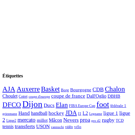
Étiquettes
AJA
Basket
Chalon
Auxerre
CDB
Bourgogne
Borg
Choulet
coupe de france
Dall'Oglio
DBHB
Cotret
coupe d'europe
Dijon
foot
DFCO
Elan
Ducs
fédérale 1
FIBA Europe Cup
JDA
Hand
ligue
hockey
ligue 1
handball
L2
l1
griezmann
Legname
mercato
proa
2
Nevers
rugby
Mâcon
millot
TCD
Ligue2
pro d2
transferts
USON
tennis
vélo
vidéo
vannuchi