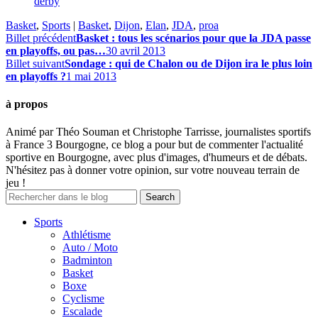
derby
Basket
,
Sports
|
Basket
,
Dijon
,
Elan
,
JDA
,
proa
Billet précédent
Basket : tous les scénarios pour que la JDA passe
en playoffs, ou pas…
30 avril 2013
Billet suivant
Sondage : qui de Chalon ou de Dijon ira le plus loin
en playoffs ?
1 mai 2013
à propos
Animé par Théo Souman et Christophe Tarrisse, journalistes sportifs
à France 3 Bourgogne, ce blog a pour but de commenter l'actualité
sportive en Bourgogne, avec plus d'images, d'humeurs et de débats.
N'hésitez pas à donner votre opinion, sur votre nouveau terrain de
jeu !
Sports
Athlétisme
Auto / Moto
Badminton
Basket
Boxe
Cyclisme
Escalade