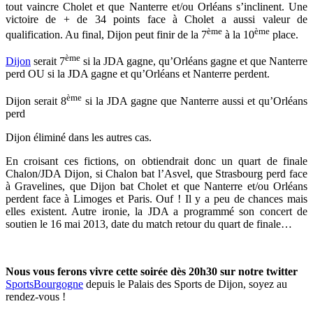
tout vaincre Cholet et que Nanterre et/ou Orléans s’inclinent. Une
victoire de + de 34 points face à Cholet a aussi valeur de
ème
ème
qualification. Au final, Dijon peut finir de la
7
à la 10
place.
ème
Dijon
serait 7
si la JDA gagne, qu’Orléans gagne et que Nanterre
perd OU si la JDA gagne et qu’Orléans et Nanterre perdent.
ème
Dijon serait 8
si la JDA gagne que Nanterre aussi et qu’Orléans
perd
Dijon éliminé dans les autres cas.
En croisant ces fictions, on obtiendrait donc un quart de finale
Chalon/JDA Dijon, si Chalon bat l’Asvel, que Strasbourg perd face
à Gravelines, que Dijon bat Cholet et que Nanterre et/ou Orléans
perdent face à Limoges et Paris. Ouf ! Il y a peu de chances mais
elles existent. Autre ironie, la JDA a programmé son concert de
soutien le 16 mai 2013, date du match retour du quart de finale…
Nous vous ferons vivre cette soirée dès 20h30 sur notre twitter
SportsBourgogne
depuis le Palais des Sports de Dijon, soyez au
rendez-vous !