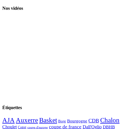
Nos vidéos
Étiquettes
AJA
Basket
Chalon
Auxerre
CDB
Bourgogne
Borg
Choulet
coupe de france
Dall'Oglio
DBHB
Cotret
coupe d'europe