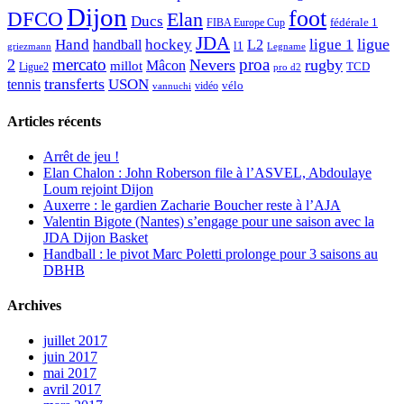
Dijon
foot
DFCO
Elan
Ducs
fédérale 1
FIBA Europe Cup
JDA
Hand
ligue
hockey
ligue 1
handball
L2
l1
griezmann
Legname
mercato
proa
2
Nevers
rugby
Mâcon
millot
TCD
Ligue2
pro d2
transferts
USON
tennis
vélo
vidéo
vannuchi
Articles récents
Arrêt de jeu !
Elan Chalon : John Roberson file à l’ASVEL, Abdoulaye
Loum rejoint Dijon
Auxerre : le gardien Zacharie Boucher reste à l’AJA
Valentin Bigote (Nantes) s’engage pour une saison avec la
JDA Dijon Basket
Handball : le pivot Marc Poletti prolonge pour 3 saisons au
DBHB
Archives
juillet 2017
juin 2017
mai 2017
avril 2017