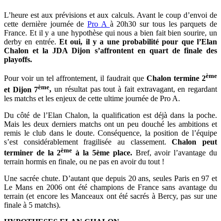
L’heure est aux prévisions et aux calculs. Avant le coup d’envoi de
cette dernière journée de
Pro A
à 20h30 sur tous les parquets de
France. Et il y a une hypothèse qui nous a bien fait bien sourire, un
derby en entrée.
Et oui, il y a une probabilité pour que l’Elan
Chalon et la JDA Dijon s’affrontent en quart de finale des
playoffs.
ème
Pour voir un tel affrontement, il faudrait que
Chalon termine 2
ème
et Dijon 7
,
un résultat pas tout à fait extravagant, en regardant
les matchs et les enjeux de cette ultime journée de Pro A.
Du côté de l’Elan Chalon, la qualification est déjà dans la poche.
Mais les deux derniers matchs ont un peu douché les ambitions et
remis le club dans le doute. Conséquence, la position de l’équipe
s’est considérablement fragilisée au classement.
Chalon peut
ème
terminer de la 2
à la 5ème place.
Bref, avoir l’avantage du
terrain hormis en finale, ou ne pas en avoir du tout !
Une sacrée chute. D’autant que depuis 20 ans, seules Paris en 97 et
Le Mans en 2006 ont été champions de France sans avantage du
terrain (et encore les Manceaux ont été sacrés à Bercy, pas sur une
finale à 5 matchs).