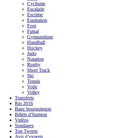
Cyclisme
Escalade
Escrime
Equitation
Foot
Futsal
Gymnastique
Handball
Hockey
Judo
Natation
Rugby
Short Track
Ski
Tennis
Voile
Volley
Transferts
Rio 2016
Banc bourguignon
Billets d’humeur
Vidéos
Sondages
Top Tweets
Avis d’experts