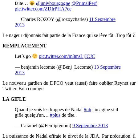
faite…
@univbourgogne
@PrimalPerf
pic.twitter.com/ZDIrPHA7ee
— Charles ROZOY (@rozoycharles)
11 Septembre
2013
Le nageur dijonnais fait partie de la France qui se lève tôt. Trop tôt ?
REMPLACEMENT
Let´s go
pic.twitter.com/m8msLjJCJC
— benjamin lecomte (@Benj_Lecomte)
13 Septembre
2013
Le nouveau gardien du DFCO veut (aussi) faire oublier Reynet sur
Twitter. Bon courage.
LA GIFLE
Quand je vois les frappes de Nadal
#nh
j'imagine si il
gifle quelqu'un…
#plus
de tête..
— Caramel (@Ferdiprenom)
9 Septembre 2013
La puissance de Nadal effraie le pivot de la JDA. Par précaution, il