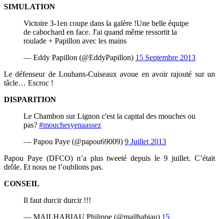
SIMULATION
Victoire 3-1en coupe dans la galère !Une belle équipe
de cabochard en face. J'ai quand même ressortit la
roulade + Papillon avec les mains
— Eddy Papillon (@EddyPapillon)
15 Septembre 2013
Le défenseur de Louhans-Cuiseaux avoue en avoir rajouté sur un
tâcle… Escroc !
DISPARITION
Le Chambon sur Lignon c'est la capital des mouches ou
pas?
#mouchesyenaassez
— Papou Paye (@papou69009)
9 Juillet 2013
Papou Paye (DFCO) n’a plus tweeté depuis le 9 juillet. C’était
drôle. Et nous ne l’oublions pas.
CONSEIL
Il faut durcir durcir !!!
— MAILHABIAU Philippe (@mailhabiau)
15