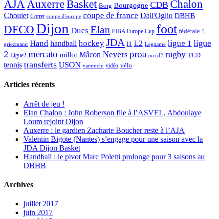
AJA
Basket
Chalon
Auxerre
CDB
Bourgogne
Borg
Choulet
coupe de france
Dall'Oglio
DBHB
Cotret
coupe d'europe
Dijon
foot
DFCO
Elan
Ducs
fédérale 1
FIBA Europe Cup
JDA
Hand
ligue
hockey
ligue 1
handball
L2
l1
griezmann
Legname
mercato
proa
2
Nevers
rugby
Mâcon
millot
TCD
Ligue2
pro d2
transferts
USON
tennis
vélo
vidéo
vannuchi
Articles récents
Arrêt de jeu !
Elan Chalon : John Roberson file à l’ASVEL, Abdoulaye
Loum rejoint Dijon
Auxerre : le gardien Zacharie Boucher reste à l’AJA
Valentin Bigote (Nantes) s’engage pour une saison avec la
JDA Dijon Basket
Handball : le pivot Marc Poletti prolonge pour 3 saisons au
DBHB
Archives
juillet 2017
juin 2017