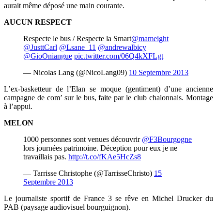
aurait même déposé une main courante.
AUCUN RESPECT
Respecte le bus / Respecte la Smart
@mameight
@JusttCarl
@Lsane_11
@andrewalbicy
@GioOniangue
pic.twitter.com/06Q4kXFLgt
— Nicolas Lang (@NicoLang09)
10 Septembre 2013
L’ex-basketteur de l’Elan se moque (gentiment) d’une ancienne
campagne de com’ sur le bus, faite par le club chalonnais. Montage
à l’appui.
MELON
1000 personnes sont venues découvrir
@F3Bourgogne
lors journées patrimoine. Déception pour eux je ne
travaillais pas.
http://t.co/fKAe5HcZs8
— Tarrisse Christophe (@TarrisseChristo)
15
Septembre 2013
Le journaliste sportif de France 3 se rêve en Michel Drucker du
PAB (paysage audiovisuel bourguignon).