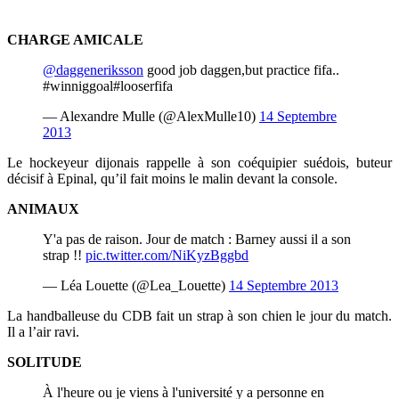
CHARGE AMICALE
@daggeneriksson
good job daggen,but practice fifa..
#winniggoal#looserfifa
— Alexandre Mulle (@AlexMulle10)
14 Septembre
2013
Le hockeyeur dijonais rappelle à son coéquipier suédois, buteur
décisif à Epinal, qu’il fait moins le malin devant la console.
ANIMAUX
Y'a pas de raison. Jour de match : Barney aussi il a son
strap !!
pic.twitter.com/NiKyzBggbd
— Léa Louette (@Lea_Louette)
14 Septembre 2013
La handballeuse du CDB fait un strap à son chien le jour du match.
Il a l’air ravi.
SOLITUDE
À l'heure ou je viens à l'université y a personne en