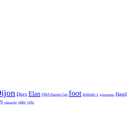
ijon
foot
Elan
Hand
Ducs
fédérale 1
FIBA Europe Cup
griezmann
N
vélo
vidéo
vannuchi