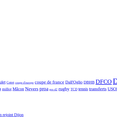
D
DFCO
let
coupe de france
Dall'Oglio
DBHB
Cotret
coupe d'europe
o
proa
Nevers
rugby
transferts
USO
Mâcon
tennis
millot
TCD
pro d2
 rejoint Dijon