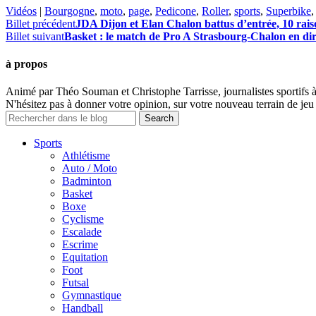
Vidéos
|
Bourgogne
,
moto
,
page
,
Pedicone
,
Roller
,
sports
,
Superbike
Billet précédent
JDA Dijon et Elan Chalon battus d’entrée, 10 raiso
Billet suivant
Basket : le match de Pro A Strasbourg-Chalon en dir
à propos
Animé par Théo Souman et Christophe Tarrisse, journalistes sportifs 
N'hésitez pas à donner votre opinion, sur votre nouveau terrain de jeu 
Sports
Athlétisme
Auto / Moto
Badminton
Basket
Boxe
Cyclisme
Escalade
Escrime
Equitation
Foot
Futsal
Gymnastique
Handball