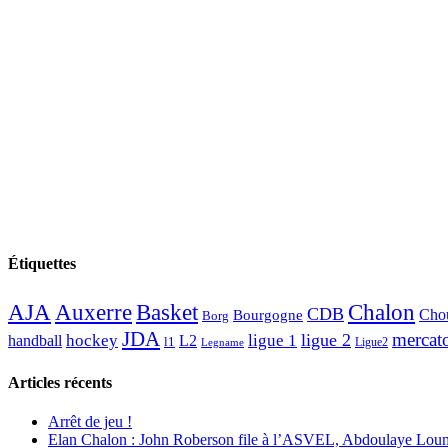
Étiquettes
AJA
Basket
Chalon
Auxerre
CDB
Chou
Bourgogne
Borg
JDA
mercat
ligue 2
hockey
ligue 1
handball
L2
l1
Ligue2
Legname
Articles récents
Arrêt de jeu !
Elan Chalon : John Roberson file à l’ASVEL, Abdoulaye Loum