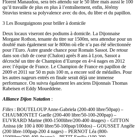
Florent Manaudou, sera très attendu sur le 50 libre mais aussi le 100
qu’il travaille de plus en plus à l’entraînement, enfin, Jérémy
Stravius testera sa polyvalence avec du dos, du libre et du papillon.
3 Les Bourguignons pour briller à domicile
Deux locaux viseront des podiums à domicile. La Dijonnaise
Morgane Rothon, tenante du titre sur 1500m, sera attendue pour un
doublé mais également sur le 800m où elle n’a pas été sélectionnée
pour l’Euro. Autre grande chance pour Romain Sassot. De retour
dans son club de coeur (Chalon) après 8 ans à Lyon, Sassot a
décroché un titre de Champion d’Europe en 4×4 nages en 2012
avec l’équipe de France. Le Champion de France en papillon de
2009 et 2011 sur 50 m puis 100 m, a encore soif de médailles. Pour
les autres nageurs entrés en finale serait déjà une immense
performance. On suivra également les anciens Dijonnais Thomas
Rabeisen et Eddy Moueddene.
Alliance Dijon Natation
:
Filles
: BOUTELOUP Anne-Gabriela (200-400 libre/50pap) –
CHAUMONTET Gaelle (200-400 libre/50-100-200pap) –
EUVRARD Marine (800-1500libre/200-400 4nages) – GITTON
Anissa (de 100 à 800 libre/50-100pap/100dos) – GOUSSET Angèle
(200 libre-100pap-200 4 nages) – PERNOT Léa (800-
1500libre/200-400 4nages) – PETIT Emilie (100-200