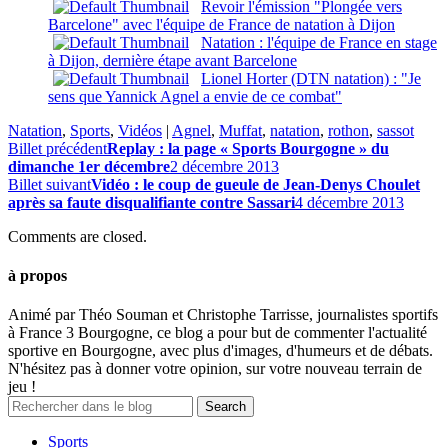
Revoir l'émission "Plongée vers
Barcelone" avec l'équipe de France de natation à Dijon
Natation : l'équipe de France en stage
à Dijon, dernière étape avant Barcelone
Lionel Horter (DTN natation) : "Je
sens que Yannick Agnel a envie de ce combat"
Natation
,
Sports
,
Vidéos
|
Agnel
,
Muffat
,
natation
,
rothon
,
sassot
Billet précédent
Replay : la page « Sports Bourgogne » du
dimanche 1er décembre
2 décembre 2013
Billet suivant
Vidéo : le coup de gueule de Jean-Denys Choulet
après sa faute disqualifiante contre Sassari
4 décembre 2013
Comments are closed.
à propos
Animé par Théo Souman et Christophe Tarrisse, journalistes sportifs
à France 3 Bourgogne, ce blog a pour but de commenter l'actualité
sportive en Bourgogne, avec plus d'images, d'humeurs et de débats.
N'hésitez pas à donner votre opinion, sur votre nouveau terrain de
jeu !
Sports