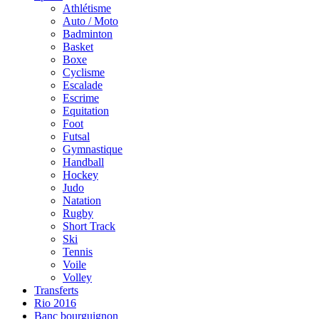
Athlétisme
Auto / Moto
Badminton
Basket
Boxe
Cyclisme
Escalade
Escrime
Equitation
Foot
Futsal
Gymnastique
Handball
Hockey
Judo
Natation
Rugby
Short Track
Ski
Tennis
Voile
Volley
Transferts
Rio 2016
Banc bourguignon