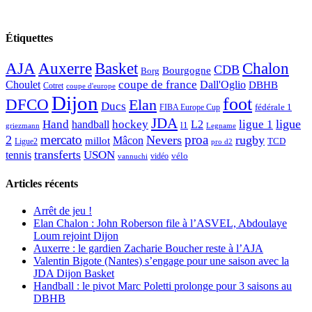
Étiquettes
AJA
Basket
Chalon
Auxerre
CDB
Bourgogne
Borg
Choulet
coupe de france
Dall'Oglio
DBHB
Cotret
coupe d'europe
Dijon
foot
DFCO
Elan
Ducs
fédérale 1
FIBA Europe Cup
JDA
Hand
ligue
hockey
ligue 1
handball
L2
l1
griezmann
Legname
mercato
proa
2
Nevers
rugby
Mâcon
millot
TCD
Ligue2
pro d2
transferts
USON
tennis
vélo
vidéo
vannuchi
Articles récents
Arrêt de jeu !
Elan Chalon : John Roberson file à l’ASVEL, Abdoulaye
Loum rejoint Dijon
Auxerre : le gardien Zacharie Boucher reste à l’AJA
Valentin Bigote (Nantes) s’engage pour une saison avec la
JDA Dijon Basket
Handball : le pivot Marc Poletti prolonge pour 3 saisons au
DBHB