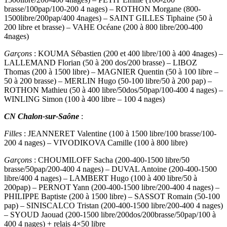
brasse/100pap/100-200 4 nages) – ROTHON Morgane (800-
1500libre/200pap/400 4nages) – SAINT GILLES Tiphaine (50 à
200 libre et brasse) – VAHE Océane (200 à 800 libre/200-400
4nages)
Garçons
: KOUMA Sébastien (200 et 400 libre/100 à 400 4nages) –
LALLEMAND Florian (50 à 200 dos/200 brasse) – LIBOZ
Thomas (200 à 1500 libre) – MAGNIER Quentin (50 à 100 libre –
50 à 200 brasse) – MERLIN Hugo (50-100 libre/50 à 200 pap) –
ROTHON Mathieu (50 à 400 libre/50dos/50pap/100-400 4 nages) –
WINLING Simon (100 à 400 libre – 100 4 nages)
CN Chalon-sur-Saône
:
Filles
: JEANNERET Valentine (100 à 1500 libre/100 brasse/100-
200 4 nages) – VIVODIKOVA Camille (100 à 800 libre)
Garçons
: CHOUMILOFF Sacha (200-400-1500 libre/50
brasse/50pap/200-400 4 nages) – DUVAL Antoine (200-400-1500
libre/400 4 nages) – LAMBERT Hugo (100 à 400 libre/50 à
200pap) – PERNOT Yann (200-400-1500 libre/200-400 4 nages) –
PHILIPPE Baptiste (200 à 1500 libre) – SASSOT Romain (50-100
pap) – SINISCALCO Tristan (200-400-1500 libre/200-400 4 nages)
– SYOUD Jaouad (200-1500 libre/200dos/200brasse/50pap/100 à
400 4 nages) + relais 4×50 libre