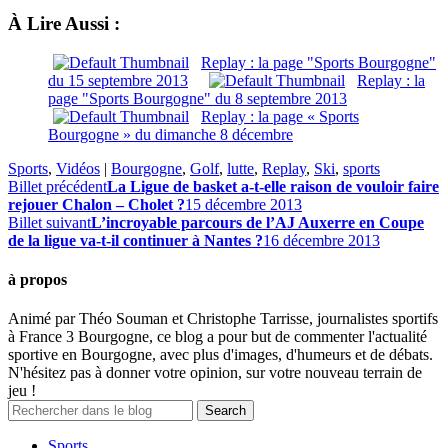
À Lire Aussi :
Replay : la page "Sports Bourgogne"
du 15 septembre 2013
Replay : la
page "Sports Bourgogne" du 8 septembre 2013
Replay : la page « Sports
Bourgogne » du dimanche 8 décembre
Sports
,
Vidéos
|
Bourgogne
,
Golf
,
lutte
,
Replay
,
Ski
,
sports
Billet précédent
La Ligue de basket a-t-elle raison de vouloir faire
rejouer Chalon – Cholet ?
15 décembre 2013
Billet suivant
L’incroyable parcours de l’AJ Auxerre en Coupe
de la ligue va-t-il continuer à Nantes ?
16 décembre 2013
à propos
Animé par Théo Souman et Christophe Tarrisse, journalistes sportifs
à France 3 Bourgogne, ce blog a pour but de commenter l'actualité
sportive en Bourgogne, avec plus d'images, d'humeurs et de débats.
N'hésitez pas à donner votre opinion, sur votre nouveau terrain de
jeu !
Sports