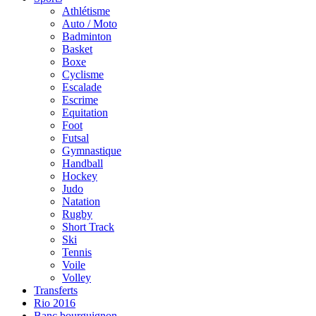
Athlétisme
Auto / Moto
Badminton
Basket
Boxe
Cyclisme
Escalade
Escrime
Equitation
Foot
Futsal
Gymnastique
Handball
Hockey
Judo
Natation
Rugby
Short Track
Ski
Tennis
Voile
Volley
Transferts
Rio 2016
Banc bourguignon