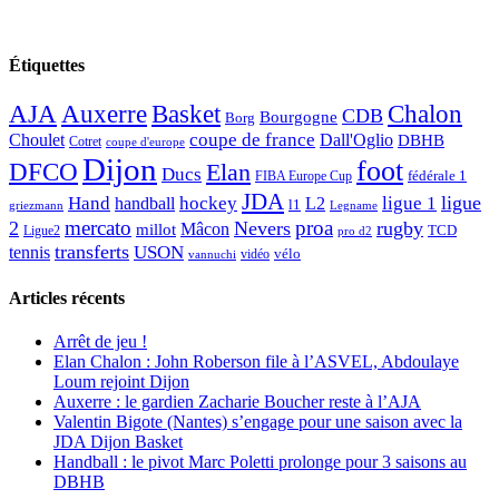
Étiquettes
AJA
Basket
Chalon
Auxerre
CDB
Bourgogne
Borg
Choulet
coupe de france
Dall'Oglio
DBHB
Cotret
coupe d'europe
Dijon
foot
DFCO
Elan
Ducs
fédérale 1
FIBA Europe Cup
JDA
Hand
ligue
hockey
ligue 1
handball
L2
l1
griezmann
Legname
mercato
proa
2
Nevers
rugby
Mâcon
millot
TCD
Ligue2
pro d2
transferts
USON
tennis
vélo
vidéo
vannuchi
Articles récents
Arrêt de jeu !
Elan Chalon : John Roberson file à l’ASVEL, Abdoulaye
Loum rejoint Dijon
Auxerre : le gardien Zacharie Boucher reste à l’AJA
Valentin Bigote (Nantes) s’engage pour une saison avec la
JDA Dijon Basket
Handball : le pivot Marc Poletti prolonge pour 3 saisons au
DBHB