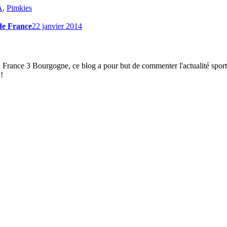
A
,
Pimkies
de France
22 janvier 2014
à France 3 Bourgogne, ce blog a pour but de commenter l'actualité spor
!