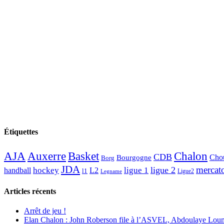
Étiquettes
AJA
Basket
Chalon
Auxerre
CDB
Chou
Bourgogne
Borg
JDA
mercat
ligue 2
hockey
ligue 1
handball
L2
l1
Ligue2
Legname
Articles récents
Arrêt de jeu !
Elan Chalon : John Roberson file à l’ASVEL, Abdoulaye Loum