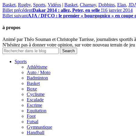
Basket
,
Rugby
,
Sports
,
Vidéos
|
Basket
,
Charnay
,
Dobbins
,
Elan
,
JD
Billet précédent
Dakar 2014 : allez, Peter, en selle !
16 janvier 2014
Billet suivant
AJA / DFCO : le premier « bourgognico » en coupe 
à propos
Animé par Théo Souman et Christophe Tarrisse, journalistes sportifs 
N'hésitez pas à donner votre opinion, sur votre nouveau terrain de jeu 
Sports
Athlétisme
Auto / Moto
Badminton
Basket
Boxe
Cyclisme
Escalade
Escrime
Equitation
Foot
Futsal
Gymnastique
Handball