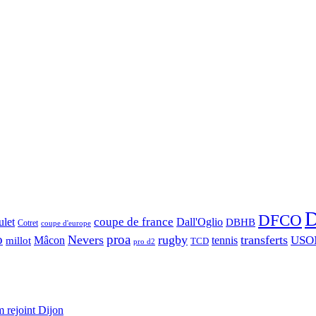
D
DFCO
let
coupe de france
Dall'Oglio
DBHB
Cotret
coupe d'europe
o
proa
Nevers
rugby
transferts
USO
Mâcon
tennis
millot
TCD
pro d2
 rejoint Dijon