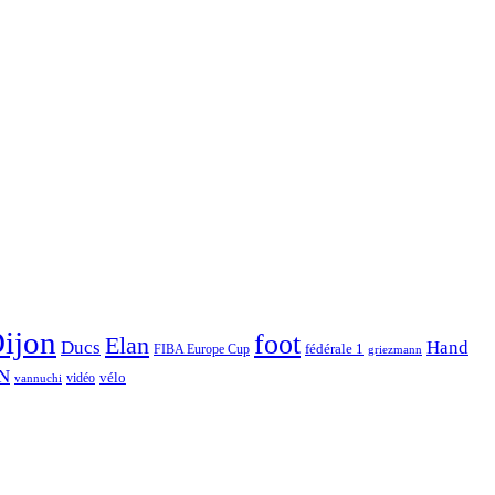
ijon
foot
Elan
Hand
Ducs
fédérale 1
FIBA Europe Cup
griezmann
N
vélo
vidéo
vannuchi