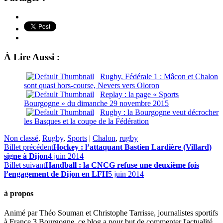
À Lire Aussi :
Rugby, Fédérale 1 : Mâcon et Chalon
sont quasi hors-course, Nevers vers Oloron
Replay : la page « Sports
Bourgogne » du dimanche 29 novembre 2015
Rugby : la Bourgogne veut décrocher
les Basques et la coupe de la Fédération
Non classé
,
Rugby
,
Sports
|
Chalon
,
rugby
Billet précédent
Hockey : l’attaquant Bastien Lardière (Villard)
signe à Dijon
4 juin 2014
Billet suivant
Handball : la CNCG refuse une deuxième fois
l’engagement de Dijon en LFH
5 juin 2014
à propos
Animé par Théo Souman et Christophe Tarrisse, journalistes sportifs
à France 3 Bourgogne, ce blog a pour but de commenter l'actualité