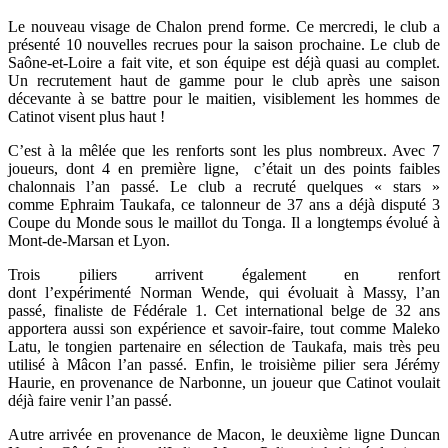
Le nouveau visage de Chalon prend forme. Ce mercredi, le club a
présenté 10 nouvelles recrues pour la saison prochaine. Le club de
Saône-et-Loire a fait vite, et son équipe est déjà quasi au complet.
Un recrutement haut de gamme pour le club après une saison
décevante à se battre pour le maitien, visiblement les hommes de
Catinot visent plus haut !
C’est à la mêlée que les renforts sont les plus nombreux. Avec 7
joueurs, dont 4 en première ligne, c’était un des points faibles
chalonnais l’an passé. Le club a recruté quelques « stars »
comme Ephraim Taukafa, ce talonneur de 37 ans a déjà disputé 3
Coupe du Monde sous le maillot du Tonga. Il a longtemps évolué à
Mont-de-Marsan et Lyon.
Trois piliers arrivent également en renfort
dont l’expérimenté Norman Wende, qui évoluait à Massy, l’an
passé, finaliste de Fédérale 1. Cet international belge de 32 ans
apportera aussi son expérience et savoir-faire, tout comme Maleko
Latu, le tongien partenaire en sélection de Taukafa, mais très peu
utilisé à Mâcon l’an passé. Enfin, le troisième pilier sera Jérémy
Haurie, en provenance de Narbonne, un joueur que Catinot voulait
déjà faire venir l’an passé.
Autre arrivée en provenance de Macon, le deuxième ligne Duncan