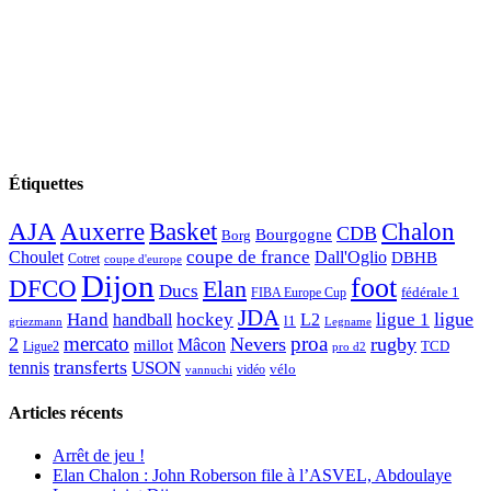
Étiquettes
AJA
Basket
Chalon
Auxerre
CDB
Bourgogne
Borg
Choulet
coupe de france
Dall'Oglio
DBHB
Cotret
coupe d'europe
Dijon
foot
DFCO
Elan
Ducs
fédérale 1
FIBA Europe Cup
JDA
Hand
ligue
hockey
ligue 1
handball
L2
l1
griezmann
Legname
mercato
proa
2
Nevers
rugby
Mâcon
millot
TCD
Ligue2
pro d2
transferts
USON
tennis
vélo
vidéo
vannuchi
Articles récents
Arrêt de jeu !
Elan Chalon : John Roberson file à l’ASVEL, Abdoulaye