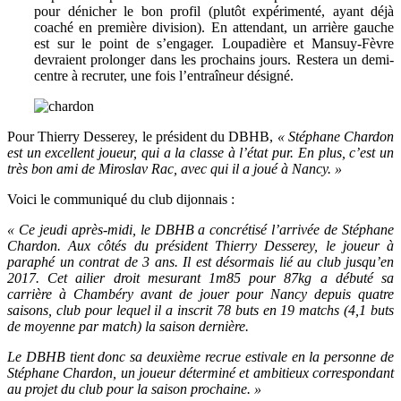
pour dénicher le bon profil (plutôt expérimenté, ayant déjà
coaché en première division). En attendant, un arrière gauche
est sur le point de s’engager. Loupadière et Mansuy-Fèvre
devraient prolonger dans les prochains jours. Restera un demi-
centre à recruter, une fois l’entraîneur désigné.
Pour Thierry Desserey, le président du DBHB,
« Stéphane Chardon
est un excellent joueur, qui a la classe à l’état pur. En plus, c’est un
très bon ami de Miroslav Rac, avec qui il a joué à Nancy. »
Voici le communiqué du club dijonnais :
« Ce jeudi après-midi, le DBHB a concrétisé l’arrivée de Stéphane
Chardon. Aux côtés du président Thierry Desserey, le joueur à
paraphé un contrat de 3 ans. Il est désormais lié au club jusqu’en
2017. Cet ailier droit mesurant 1m85 pour 87kg a débuté sa
carrière à Chambéry avant de jouer pour Nancy depuis quatre
saisons, club pour lequel il a inscrit 78 buts en 19 matchs (4,1 buts
de moyenne par match) la saison dernière.
Le DBHB tient donc sa deuxième recrue estivale en la personne de
Stéphane Chardon, un joueur déterminé et ambitieux correspondant
au projet du club pour la saison prochaine. »