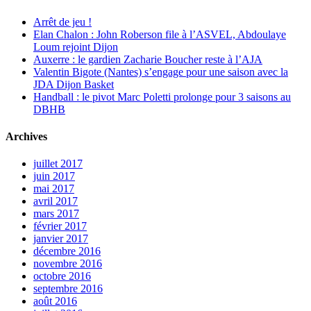
Arrêt de jeu !
Elan Chalon : John Roberson file à l’ASVEL, Abdoulaye
Loum rejoint Dijon
Auxerre : le gardien Zacharie Boucher reste à l’AJA
Valentin Bigote (Nantes) s’engage pour une saison avec la
JDA Dijon Basket
Handball : le pivot Marc Poletti prolonge pour 3 saisons au
DBHB
Archives
juillet 2017
juin 2017
mai 2017
avril 2017
mars 2017
février 2017
janvier 2017
décembre 2016
novembre 2016
octobre 2016
septembre 2016
août 2016