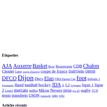
Étiquettes
AJA
Basket
Chalon
Auxerre
CDB
Bourgogne
Borg
Choulet
coupe de france
Dall'Oglio
DBHB
Cotret
coupe d'europe
Dijon
foot
DFCO
Elan
Ducs
fédérale 1
FIBA Europe Cup
JDA
Hand
ligue
hockey
ligue 1
handball
L2
l1
griezmann
Legname
mercato
proa
2
Nevers
rugby
Mâcon
millot
TCD
Ligue2
pro d2
transferts
USON
tennis
vélo
vidéo
vannuchi
Articles récents