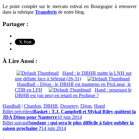
Le point complet sur le mercato estival en Bourgogne à retrouver
dans la rubrique
Transferts
de notre blog.
Partager :
À Lire Aussi :
Hand : le DBHB quitte la LNH sur
une défaite face à Sélestat (26-31)
Handball – Dijon : le DBHB est maintenu en ProLigue, le
CDB en LFH
Hand : pourquoi le
DBHB est (un peu) en retard en Proligue ?
Handball
|
Chardon
,
DBHB
,
Desserey
,
Dijon
,
Hand
Billet précédent
Basket : T.J. Campbell et Mykal Riley quittent la
JDA Dijon pour Nanterre
10 juin 2014
Billet suivant
Sondage : qui sera le plus difficile à faire oublier la
saison prochaine ?
14 juin 2014