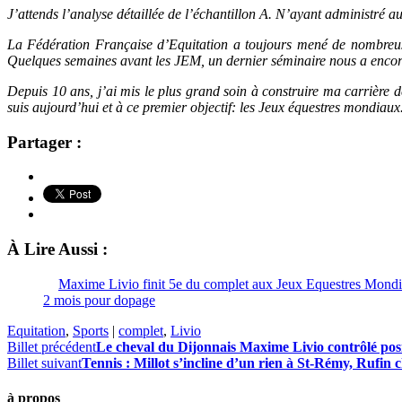
J’attends l’analyse détaillée de l’échantillon A. N’ayant administré 
La Fédération Française d’Equitation a toujours mené de nombreuses 
Quelques semaines avant les JEM, un dernier séminaire nous a encore
Depuis 10 ans, j’ai mis le plus grand soin à construire ma carrière de
suis aujourd’hui et à ce premier objectif: les Jeux équestres mondiaux
Partager :
À Lire Aussi :
Maxime Livio finit 5e du complet aux Jeux Equestres Mond
2 mois pour dopage
Equitation
,
Sports
|
complet
,
Livio
Billet précédent
Le cheval du Dijonnais Maxime Livio contrôlé posi
Billet suivant
Tennis : Millot s’incline d’un rien à St-Rémy, Rufin 
à propos