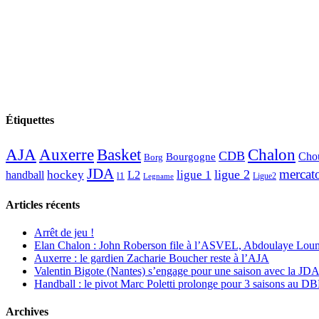
Étiquettes
AJA
Basket
Chalon
Auxerre
CDB
Chou
Bourgogne
Borg
JDA
mercat
ligue 2
hockey
ligue 1
handball
L2
l1
Ligue2
Legname
Articles récents
Arrêt de jeu !
Elan Chalon : John Roberson file à l’ASVEL, Abdoulaye Loum
Auxerre : le gardien Zacharie Boucher reste à l’AJA
Valentin Bigote (Nantes) s’engage pour une saison avec la JD
Handball : le pivot Marc Poletti prolonge pour 3 saisons au 
Archives