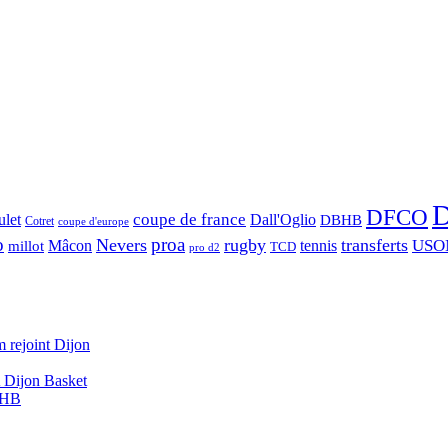
D
DFCO
let
coupe de france
Dall'Oglio
DBHB
Cotret
coupe d'europe
o
proa
Nevers
rugby
transferts
USO
Mâcon
tennis
millot
TCD
pro d2
 rejoint Dijon
A Dijon Basket
DBHB