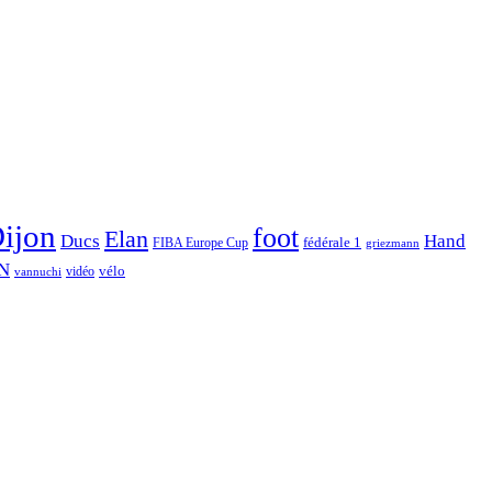
ijon
foot
Elan
Hand
Ducs
fédérale 1
FIBA Europe Cup
griezmann
N
vélo
vidéo
vannuchi