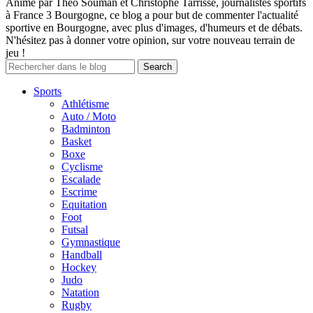
Animé par Théo Souman et Christophe Tarrisse, journalistes sportifs
à France 3 Bourgogne, ce blog a pour but de commenter l'actualité
sportive en Bourgogne, avec plus d'images, d'humeurs et de débats.
N'hésitez pas à donner votre opinion, sur votre nouveau terrain de
jeu !
Sports
Athlétisme
Auto / Moto
Badminton
Basket
Boxe
Cyclisme
Escalade
Escrime
Equitation
Foot
Futsal
Gymnastique
Handball
Hockey
Judo
Natation
Rugby