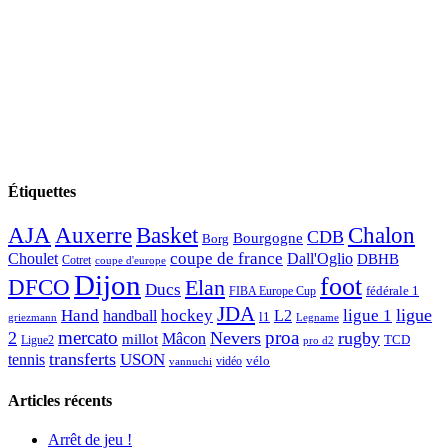
Étiquettes
AJA
Basket
Chalon
Auxerre
CDB
Bourgogne
Borg
Choulet
coupe de france
Dall'Oglio
DBHB
Cotret
coupe d'europe
Dijon
foot
DFCO
Elan
Ducs
fédérale 1
FIBA Europe Cup
JDA
Hand
ligue
hockey
ligue 1
handball
L2
l1
griezmann
Legname
mercato
proa
2
Nevers
rugby
Mâcon
millot
TCD
Ligue2
pro d2
transferts
USON
tennis
vélo
vidéo
vannuchi
Articles récents
Arrêt de jeu !