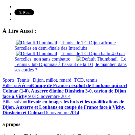
À Lire Aussi :
Tennis : le TC Dijon affronte
Sarcelles en demi-finale des Interclubs
Tennis : le TC Dijon battu 4-0 par
Sarcelles, non sans combattre
Le
Tennis Club Dijonnais à l’assaut de la D1, le maintien dans
ses cordes ?
Sports
,
Tennis
|
Dijon
,
millot
,
renard
,
TCD
,
tennis
Billet précédent
Coupe de France : exploit de Louhans qui sort
Colmar (1-0), Auxerre élimine Dinsheim 3-0, carton de Dijon
face à Vichy 9-0
15 novembre 2014
Billet suivant
Revoir en images les buts et les qualifications de
Dijon, Auxerre et Louhans en coupe de France face à Vichy,
Dinsheim et Colmar
16 novembre 2014
à propos