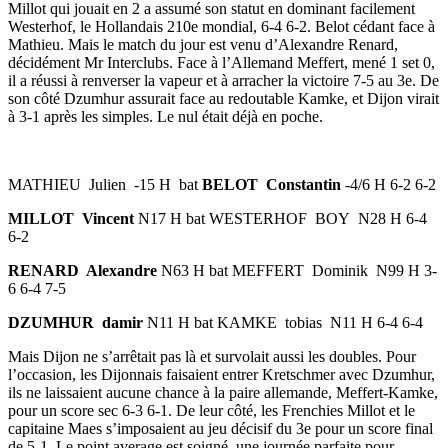
Millot qui jouait en 2 a assumé son statut en dominant facilement
Westerhof, le Hollandais 210e mondial, 6-4 6-2. Belot cédant face à
Mathieu. Mais le match du jour est venu d’Alexandre Renard,
décidément Mr Interclubs. Face à l’Allemand Meffert, mené 1 set 0,
il a réussi à renverser la vapeur et à arracher la victoire 7-5 au 3e. De
son côté Dzumhur assurait face au redoutable Kamke, et Dijon virait
à 3-1 après les simples. Le nul était déjà en poche.
MATHIEU Julien -15 H bat
BELOT Constantin
-4/6 H 6-2 6-2
MILLOT Vincent
N17 H bat WESTERHOF BOY N28 H 6-4
6-2
RENARD Alexandre
N63 H bat MEFFERT Dominik N99 H 3-
6 6-4 7-5
DZUMHUR damir
N11 H bat KAMKE tobias N11 H 6-4 6-4
Mais Dijon ne s’arrêtait pas là et survolait aussi les doubles. Pour
l’occasion, les Dijonnais faisaient entrer Kretschmer avec Dzumhur,
ils ne laissaient aucune chance à la paire allemande, Meffert-Kamke,
pour un score sec 6-3 6-1. De leur côté, les Frenchies Millot et le
capitaine Maes s’imposaient au jeu décisif du 3e pour un score final
de 5-1. Le point average est soigné, une journée parfaite pour