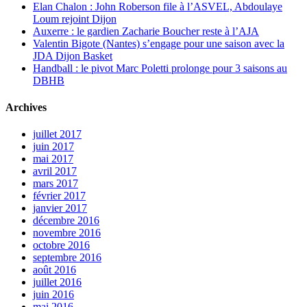
Elan Chalon : John Roberson file à l’ASVEL, Abdoulaye
Loum rejoint Dijon
Auxerre : le gardien Zacharie Boucher reste à l’AJA
Valentin Bigote (Nantes) s’engage pour une saison avec la
JDA Dijon Basket
Handball : le pivot Marc Poletti prolonge pour 3 saisons au
DBHB
Archives
juillet 2017
juin 2017
mai 2017
avril 2017
mars 2017
février 2017
janvier 2017
décembre 2016
novembre 2016
octobre 2016
septembre 2016
août 2016
juillet 2016
juin 2016
mai 2016