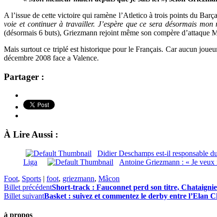
A l’issue de cette victoire qui ramène l’Atletico à trois points du Bar
voie et continuer à travailler. J’espère que ce sera désormais mon
(désormais 6 buts), Griezmann rejoint même son compère d’attaque M
Mais surtout ce triplé est historique pour le Français. Car aucun joueu
décembre 2008 face a Valence.
Partager :
À Lire Aussi :
Didier Deschamps est-il responsable d
Liga
Antoine Griezmann : « Je veux re
Foot
,
Sports
|
foot
,
griezmann
,
Mâcon
Billet précédent
Short-track : Fauconnet perd son titre, Chataignie
Billet suivant
Basket : suivez et commentez le derby entre l’Elan Ch
à propos