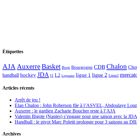
Étiquettes
AJA
Basket
Chalon
Auxerre
CDB
Chou
Bourgogne
Borg
JDA
mercat
ligue 2
hockey
ligue 1
handball
L2
l1
Ligue2
Legname
Articles récents
Arrêt de jeu !
Elan Chalon : John Roberson file à l’ASVEL, Abdoulaye Loum
Auxerre : le gardien Zacharie Boucher reste à l’AJA
Valentin Bigote (Nantes) s’engage pour une saison avec la JD
Handball : le pivot Marc Poletti prolonge pour 3 saisons au 
Archives