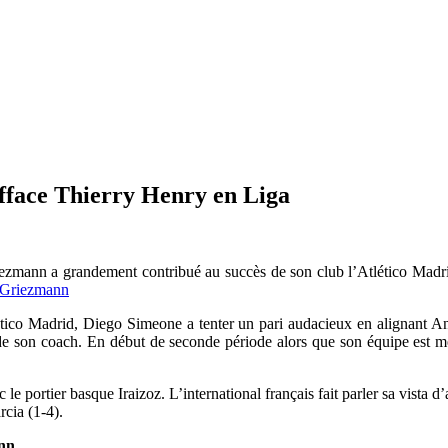
face Thierry Henry en Liga
ezmann a grandement contribué au succès de son club l’Atlético Madrid 
lético Madrid, Diego Simeone a tenter un pari audacieux en alignant 
son coach. En début de seconde période alors que son équipe est menée
le portier basque Iraizoz. L’international français fait parler sa vista d’
rcia (1-4).
ann