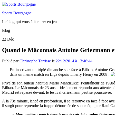
Sports Bourgogne
Le blog qui vous fait entrer en jeu
Blog
22
Déc
Quand le Mâconnais Antoine Griezmann ef
Publié par
Christophe Tarrisse
le
22/12/2014 à 13:46:44
En inscrivant un triplé dimanche soir face à Bilbao, Antoine Gri
dans un même match en Liga depuis Thierry Henry en 2008 !
Privé de son buteur habituel Mario Mandzukic, l’entraîneur de l’At
Bilbao. Le Mâconnais de 23 ans a idéalement répondu aux attentes de 
Madrid est repassé devant, le festival Griezmann peut se poursuivre.
A la 73e minute, lancé en profondeur, il se retrouve en face à face avec 
il surgit pour reprendre la frappe détournée de son coéquipier Raul Ga
« Mon meilleur match depuis que je suis ici »
, selon Griezm