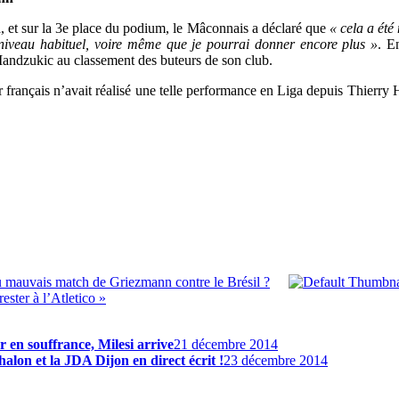
ça, et sur la 3e place du podium, le Mâconnais a déclaré que
« cela a été
 niveau habituel, voire même que je pourrai donner encore plus »
. E
andzukic au classement des buteurs de son club.
r français n’avait réalisé une telle performance en Liga depuis Thierry 
u mauvais match de Griezmann contre le Brésil ?
ster à l’Atletico »
r en souffrance, Milesi arrive
21 décembre 2014
alon et la JDA Dijon en direct écrit !
23 décembre 2014