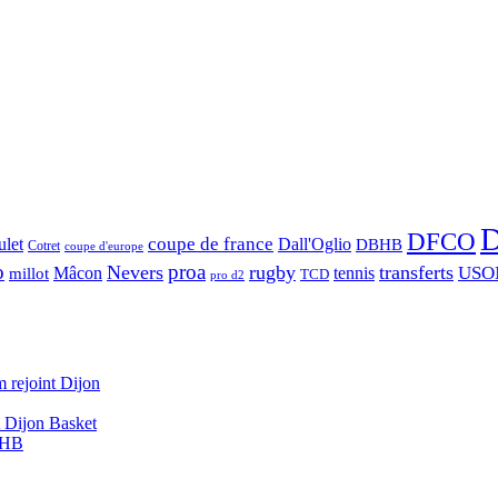
D
DFCO
let
coupe de france
Dall'Oglio
DBHB
Cotret
coupe d'europe
o
proa
Nevers
rugby
transferts
USO
Mâcon
tennis
millot
TCD
pro d2
 rejoint Dijon
A Dijon Basket
DBHB