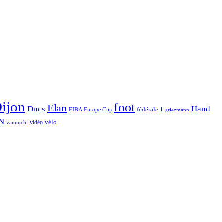
ijon
foot
Elan
Hand
Ducs
fédérale 1
FIBA Europe Cup
griezmann
N
vélo
vidéo
vannuchi