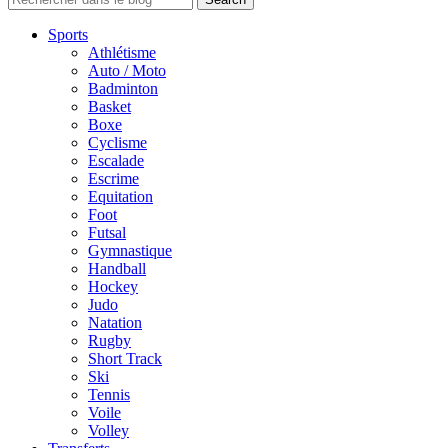
Sports
Athlétisme
Auto / Moto
Badminton
Basket
Boxe
Cyclisme
Escalade
Escrime
Equitation
Foot
Futsal
Gymnastique
Handball
Hockey
Judo
Natation
Rugby
Short Track
Ski
Tennis
Voile
Volley