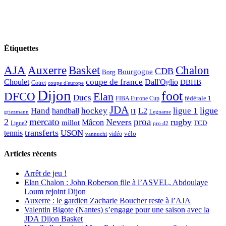
Étiquettes
AJA
Basket
Chalon
Auxerre
CDB
Bourgogne
Borg
Choulet
coupe de france
Dall'Oglio
DBHB
Cotret
coupe d'europe
Dijon
foot
DFCO
Elan
Ducs
fédérale 1
FIBA Europe Cup
JDA
Hand
ligue
hockey
ligue 1
handball
L2
l1
griezmann
Legname
mercato
proa
2
Nevers
rugby
Mâcon
millot
TCD
Ligue2
pro d2
transferts
USON
tennis
vélo
vidéo
vannuchi
Articles récents
Arrêt de jeu !
Elan Chalon : John Roberson file à l’ASVEL, Abdoulaye
Loum rejoint Dijon
Auxerre : le gardien Zacharie Boucher reste à l’AJA
Valentin Bigote (Nantes) s’engage pour une saison avec la
JDA Dijon Basket