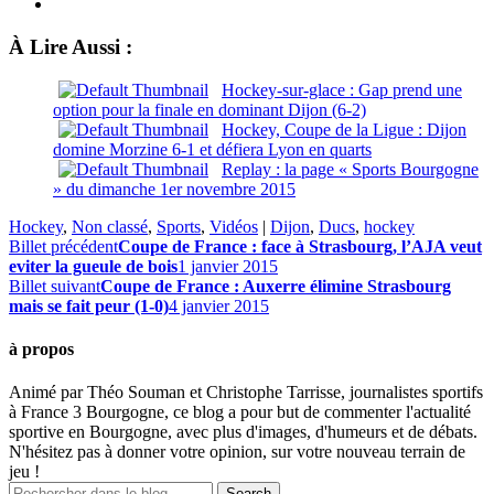
À Lire Aussi :
Hockey-sur-glace : Gap prend une
option pour la finale en dominant Dijon (6-2)
Hockey, Coupe de la Ligue : Dijon
domine Morzine 6-1 et défiera Lyon en quarts
Replay : la page « Sports Bourgogne
» du dimanche 1er novembre 2015
Hockey
,
Non classé
,
Sports
,
Vidéos
|
Dijon
,
Ducs
,
hockey
Billet précédent
Coupe de France : face à Strasbourg, l’AJA veut
eviter la gueule de bois
1 janvier 2015
Billet suivant
Coupe de France : Auxerre élimine Strasbourg
mais se fait peur (1-0)
4 janvier 2015
à propos
Animé par Théo Souman et Christophe Tarrisse, journalistes sportifs
à France 3 Bourgogne, ce blog a pour but de commenter l'actualité
sportive en Bourgogne, avec plus d'images, d'humeurs et de débats.
N'hésitez pas à donner votre opinion, sur votre nouveau terrain de
jeu !