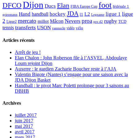
Dijon
foot
DFCO
Elan
Ducs
fédérale 1
FIBA Europe Cup
JDA
Hand
ligue
hockey
ligue 1
handball
L2
l1
griezmann
Legname
mercato
proa
2
Nevers
rugby
Mâcon
millot
TCD
Ligue2
pro d2
transferts
USON
tennis
vélo
vidéo
vannuchi
Articles récents
Arrêt de jeu !
Elan Chalon : John Roberson file à l’ASVEL, Abdoulaye
Loum rejoint Dijon
Auxerre : le gardien Zacharie Boucher reste à l’AJA
Valentin Bigote (Nantes) s’engage pour une saison avec la
JDA Dijon Basket
Handball : le pivot Marc Poletti prolonge pour 3 saisons au
DBHB
Archives
juillet 2017
juin 2017
mai 2017
avril 2017
mars 2017