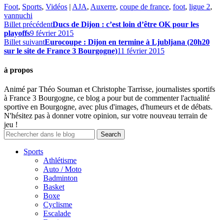
Foot
,
Sports
,
Vidéos
|
AJA
,
Auxerre
,
coupe de france
,
foot
,
ligue 2
,
vannuchi
Billet précédent
Ducs de Dijon : c’est loin d’être OK pour les
playoffs
9 février 2015
Billet suivant
Eurocoupe : Dijon en termine à Ljubljana (20h20
sur le site de France 3 Bourgogne)
11 février 2015
à propos
Animé par Théo Souman et Christophe Tarrisse, journalistes sportifs
à France 3 Bourgogne, ce blog a pour but de commenter l'actualité
sportive en Bourgogne, avec plus d'images, d'humeurs et de débats.
N'hésitez pas à donner votre opinion, sur votre nouveau terrain de
jeu !
Sports
Athlétisme
Auto / Moto
Badminton
Basket
Boxe
Cyclisme
Escalade