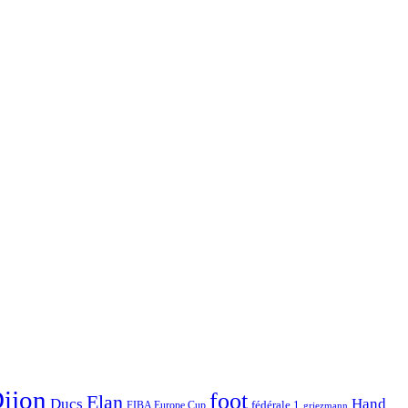
ijon
foot
Elan
Hand
Ducs
fédérale 1
FIBA Europe Cup
griezmann