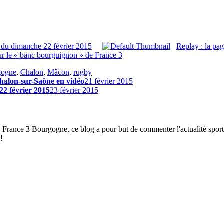
 du dimanche 22 février 2015
Replay : la pa
r le « banc bourguignon » de France 3
gogne
,
Chalon
,
Mâcon
,
rugby
Chalon-sur-Saône en vidéo
21 février 2015
22 février 2015
23 février 2015
à France 3 Bourgogne, ce blog a pour but de commenter l'actualité spor
!