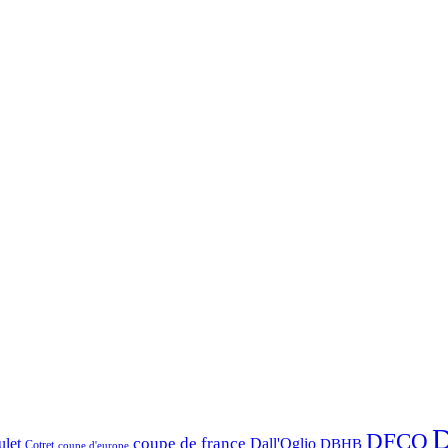
D
DFCO
let
coupe de france
Dall'Oglio
DBHB
Cotret
coupe d'europe