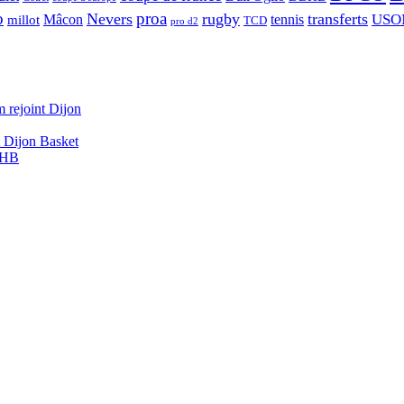
o
proa
Nevers
rugby
transferts
USO
Mâcon
tennis
millot
TCD
pro d2
 rejoint Dijon
A Dijon Basket
DBHB