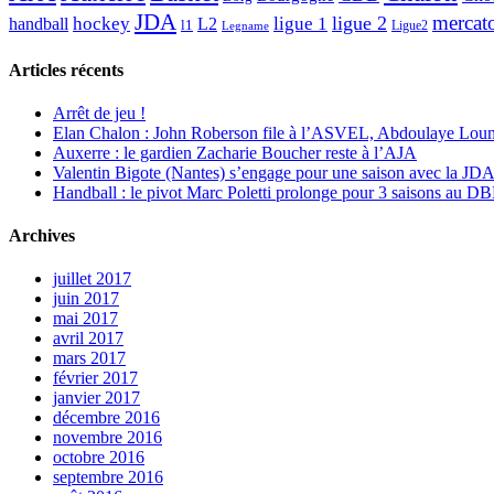
JDA
mercat
ligue 2
hockey
ligue 1
handball
L2
l1
Ligue2
Legname
Articles récents
Arrêt de jeu !
Elan Chalon : John Roberson file à l’ASVEL, Abdoulaye Loum
Auxerre : le gardien Zacharie Boucher reste à l’AJA
Valentin Bigote (Nantes) s’engage pour une saison avec la JD
Handball : le pivot Marc Poletti prolonge pour 3 saisons au 
Archives
juillet 2017
juin 2017
mai 2017
avril 2017
mars 2017
février 2017
janvier 2017
décembre 2016
novembre 2016
octobre 2016
septembre 2016