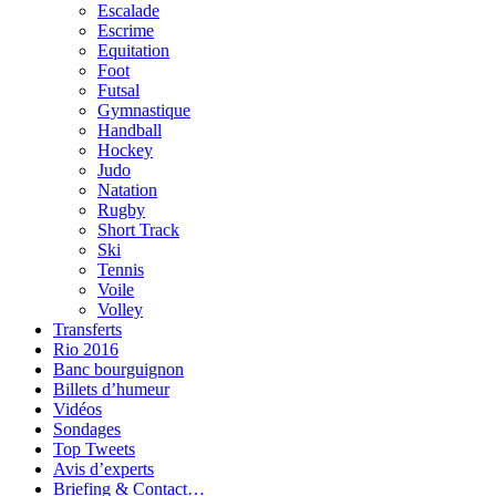
Escalade
Escrime
Equitation
Foot
Futsal
Gymnastique
Handball
Hockey
Judo
Natation
Rugby
Short Track
Ski
Tennis
Voile
Volley
Transferts
Rio 2016
Banc bourguignon
Billets d’humeur
Vidéos
Sondages
Top Tweets
Avis d’experts
Briefing & Contact…