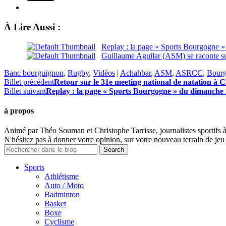
À Lire Aussi :
Replay : la page « Sports Bourgogne »
Guillaume Aguilar (ASM) se raconte su
Banc bourguignon
,
Rugby
,
Vidéos
|
Achahbar
,
ASM
,
ASRCC
,
Bour
Billet précédent
Retour sur le 31e meeting national de natation à 
Billet suivant
Replay : la page « Sports Bourgogne » du dimanche 
à propos
Animé par Théo Souman et Christophe Tarrisse, journalistes sportifs 
N'hésitez pas à donner votre opinion, sur votre nouveau terrain de jeu 
Sports
Athlétisme
Auto / Moto
Badminton
Basket
Boxe
Cyclisme