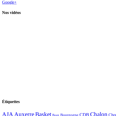
Google+
Nos vidéos
Étiquettes
AJA
Basket
Chalon
Auxerre
CDB
Chou
Bourgogne
Borg