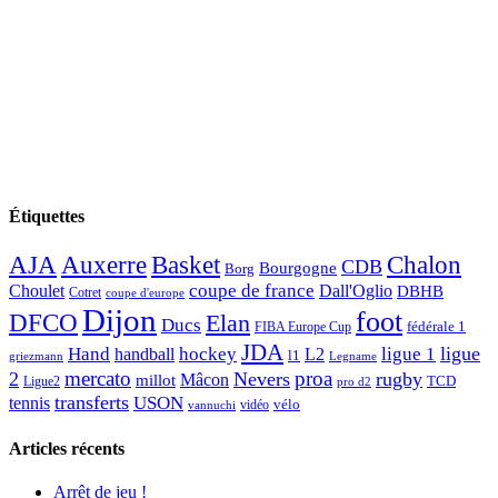
Étiquettes
AJA
Basket
Chalon
Auxerre
CDB
Bourgogne
Borg
Choulet
coupe de france
Dall'Oglio
DBHB
Cotret
coupe d'europe
Dijon
foot
DFCO
Elan
Ducs
fédérale 1
FIBA Europe Cup
JDA
Hand
ligue
hockey
ligue 1
handball
L2
l1
griezmann
Legname
mercato
proa
2
Nevers
rugby
Mâcon
millot
TCD
Ligue2
pro d2
transferts
USON
tennis
vélo
vidéo
vannuchi
Articles récents
Arrêt de jeu !