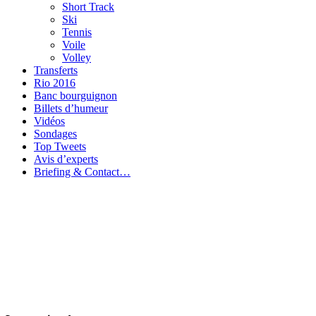
Short Track
Ski
Tennis
Voile
Volley
Transferts
Rio 2016
Banc bourguignon
Billets d’humeur
Vidéos
Sondages
Top Tweets
Avis d’experts
Briefing & Contact…