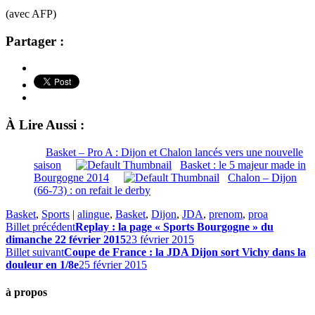
(avec AFP)
Partager :
À Lire Aussi :
Basket – Pro A : Dijon et Chalon lancés vers une nouvelle
saison
Basket : le 5 majeur made in
Bourgogne 2014
Chalon – Dijon
(66-73) : on refait le derby
Basket
,
Sports
|
alingue
,
Basket
,
Dijon
,
JDA
,
prenom
,
proa
Billet précédent
Replay : la page « Sports Bourgogne » du
dimanche 22 février 2015
23 février 2015
Billet suivant
Coupe de France : la JDA Dijon sort Vichy dans la
douleur en 1/8e
25 février 2015
à propos