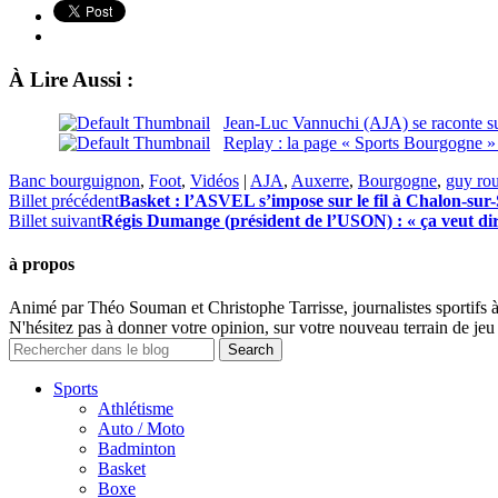
À Lire Aussi :
Jean-Luc Vannuchi (AJA) se raconte su
Replay : la page « Sports Bourgogne 
Banc bourguignon
,
Foot
,
Vidéos
|
AJA
,
Auxerre
,
Bourgogne
,
guy ro
Billet précédent
Basket : l’ASVEL s’impose sur le fil à Chalon-sur-
Billet suivant
Régis Dumange (président de l’USON) : « ça veut dire 
à propos
Animé par Théo Souman et Christophe Tarrisse, journalistes sportifs 
N'hésitez pas à donner votre opinion, sur votre nouveau terrain de jeu 
Sports
Athlétisme
Auto / Moto
Badminton
Basket
Boxe