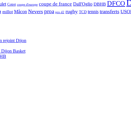
D
DFCO
let
coupe de france
Dall'Oglio
DBHB
Cotret
coupe d'europe
o
proa
Nevers
rugby
transferts
USO
Mâcon
tennis
millot
TCD
pro d2
 rejoint Dijon
A Dijon Basket
DBHB