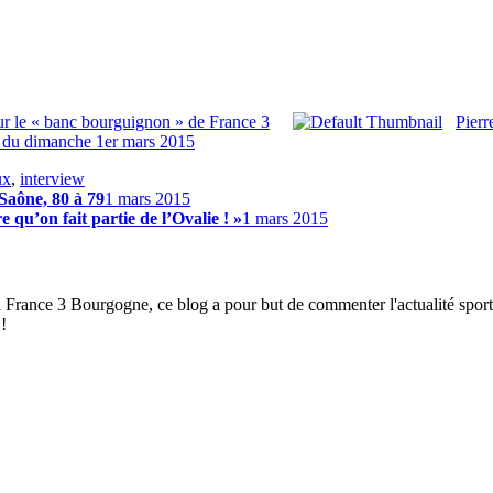
r le « banc bourguignon » de France 3
Pierr
» du dimanche 1er mars 2015
ux
,
interview
Saône, 80 à 79
1 mars 2015
qu’on fait partie de l’Ovalie ! »
1 mars 2015
à France 3 Bourgogne, ce blog a pour but de commenter l'actualité spor
!