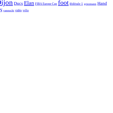
ijon
foot
Elan
Hand
Ducs
fédérale 1
FIBA Europe Cup
griezmann
N
vélo
vidéo
vannuchi