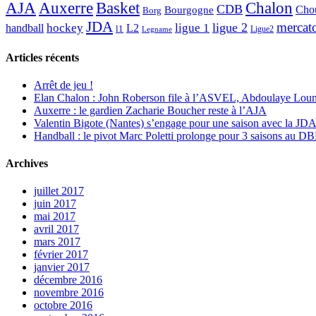
AJA
Basket
Chalon
Auxerre
CDB
Chou
Bourgogne
Borg
JDA
mercat
ligue 2
hockey
ligue 1
handball
L2
l1
Ligue2
Legname
Articles récents
Arrêt de jeu !
Elan Chalon : John Roberson file à l’ASVEL, Abdoulaye Loum
Auxerre : le gardien Zacharie Boucher reste à l’AJA
Valentin Bigote (Nantes) s’engage pour une saison avec la JD
Handball : le pivot Marc Poletti prolonge pour 3 saisons au 
Archives
juillet 2017
juin 2017
mai 2017
avril 2017
mars 2017
février 2017
janvier 2017
décembre 2016
novembre 2016
octobre 2016