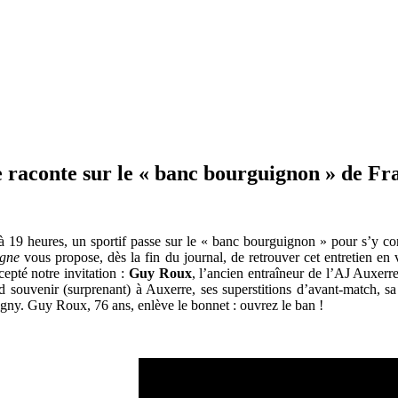
e raconte sur le « banc bourguignon » de Fr
9 heures, un sportif passe sur le « banc bourguignon » pour s’y confie
ogne
vous propose, dès la fin du journal, de retrouver cet entretien en
epté notre invitation :
Guy Roux
, l’ancien entraîneur de l’AJ Auxerr
d souvenir (surprenant) à Auxerre, ses superstitions d’avant-match, s
igny. Guy Roux, 76 ans, enlève le bonnet : ouvrez le ban !