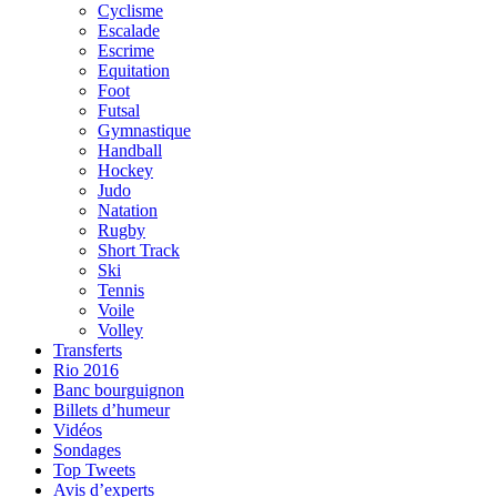
Cyclisme
Escalade
Escrime
Equitation
Foot
Futsal
Gymnastique
Handball
Hockey
Judo
Natation
Rugby
Short Track
Ski
Tennis
Voile
Volley
Transferts
Rio 2016
Banc bourguignon
Billets d’humeur
Vidéos
Sondages
Top Tweets
Avis d’experts