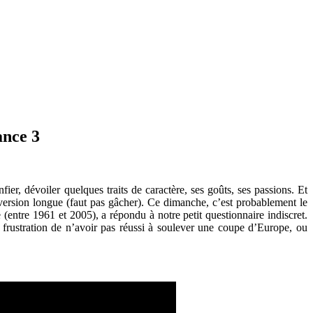
ance 3
r, dévoiler quelques traits de caractère, ses goûts, ses passions. Et
 version longue (faut pas gâcher). Ce dimanche, c’est probablement le
e (entre 1961 et 2005), a
répondu à notre petit questionnaire indiscret.
a frustration de n’avoir pas réussi à soulever une coupe d’Europe, ou