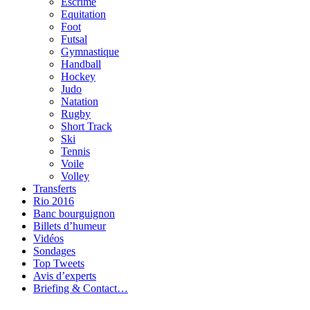
Escrime
Equitation
Foot
Futsal
Gymnastique
Handball
Hockey
Judo
Natation
Rugby
Short Track
Ski
Tennis
Voile
Volley
Transferts
Rio 2016
Banc bourguignon
Billets d’humeur
Vidéos
Sondages
Top Tweets
Avis d’experts
Briefing & Contact…