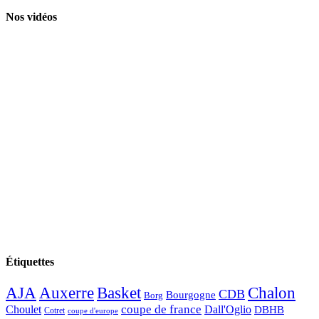
Nos vidéos
Étiquettes
AJA
Basket
Chalon
Auxerre
CDB
Bourgogne
Borg
Choulet
coupe de france
Dall'Oglio
DBHB
Cotret
coupe d'europe