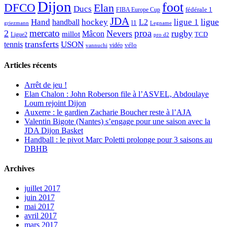
Dijon
foot
DFCO
Elan
Ducs
fédérale 1
FIBA Europe Cup
JDA
Hand
ligue
hockey
ligue 1
handball
L2
l1
griezmann
Legname
mercato
proa
2
Nevers
rugby
Mâcon
millot
TCD
Ligue2
pro d2
transferts
USON
tennis
vélo
vidéo
vannuchi
Articles récents
Arrêt de jeu !
Elan Chalon : John Roberson file à l’ASVEL, Abdoulaye
Loum rejoint Dijon
Auxerre : le gardien Zacharie Boucher reste à l’AJA
Valentin Bigote (Nantes) s’engage pour une saison avec la
JDA Dijon Basket
Handball : le pivot Marc Poletti prolonge pour 3 saisons au
DBHB
Archives
juillet 2017
juin 2017
mai 2017
avril 2017
mars 2017