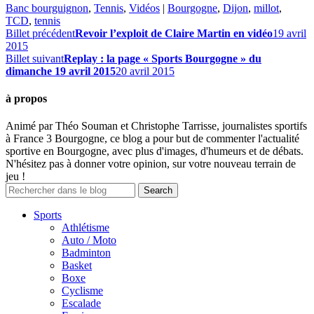
Banc bourguignon
,
Tennis
,
Vidéos
|
Bourgogne
,
Dijon
,
millot
,
TCD
,
tennis
Billet précédent
Revoir l’exploit de Claire Martin en vidéo
19 avril
2015
Billet suivant
Replay : la page « Sports Bourgogne » du
dimanche 19 avril 2015
20 avril 2015
à propos
Animé par Théo Souman et Christophe Tarrisse, journalistes sportifs
à France 3 Bourgogne, ce blog a pour but de commenter l'actualité
sportive en Bourgogne, avec plus d'images, d'humeurs et de débats.
N'hésitez pas à donner votre opinion, sur votre nouveau terrain de
jeu !
Sports
Athlétisme
Auto / Moto
Badminton
Basket
Boxe
Cyclisme
Escalade