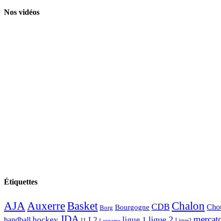
Nos vidéos
Étiquettes
AJA
Basket
Chalon
Auxerre
CDB
Chou
Bourgogne
Borg
JDA
mercat
ligue 2
hockey
ligue 1
handball
L2
l1
Ligue2
Legname