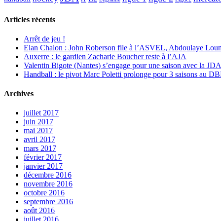
Articles récents
Arrêt de jeu !
Elan Chalon : John Roberson file à l’ASVEL, Abdoulaye Loum
Auxerre : le gardien Zacharie Boucher reste à l’AJA
Valentin Bigote (Nantes) s’engage pour une saison avec la JD
Handball : le pivot Marc Poletti prolonge pour 3 saisons au 
Archives
juillet 2017
juin 2017
mai 2017
avril 2017
mars 2017
février 2017
janvier 2017
décembre 2016
novembre 2016
octobre 2016
septembre 2016
août 2016
juillet 2016