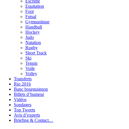
Escrime
Equitation
Foot
Futsal
Gymnastique
Handball
Hockey
Judo
Natation
Rugby
Short Track
Ski
Tennis
Voile
Volley
Transferts
Rio 2016
Banc bourguignon
Billets d’humeur
Vidéos
Sondages
Top Tweets
Avis d’experts
Briefing & Contact…