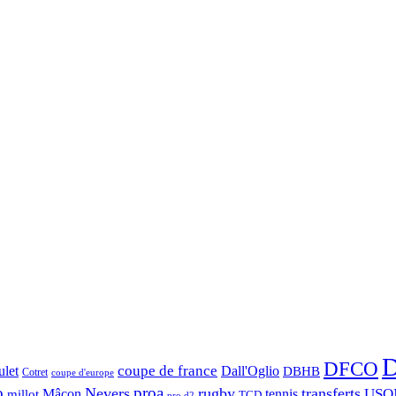
D
DFCO
let
coupe de france
Dall'Oglio
DBHB
Cotret
coupe d'europe
o
proa
Nevers
rugby
transferts
USO
Mâcon
tennis
millot
TCD
pro d2