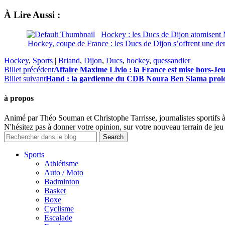
À Lire Aussi :
Hockey : les Ducs de Dijon atomisent
Hockey, coupe de France : les Ducs de Dijon s’offrent une de
Hockey
,
Sports
|
Briand
,
Dijon
,
Ducs
,
hockey
,
quessandier
Billet précédent
Affaire Maxime Livio : la France est mise hors-Je
Billet suivant
Hand : la gardienne du CDB Noura Ben Slama prolo
à propos
Animé par Théo Souman et Christophe Tarrisse, journalistes sportifs 
N'hésitez pas à donner votre opinion, sur votre nouveau terrain de jeu 
Sports
Athlétisme
Auto / Moto
Badminton
Basket
Boxe
Cyclisme
Escalade