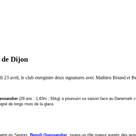
 de Dijon
di 23 avril, le club enregistre deux signatures avec Mathieu Briand et 
essandier
(29 ans ; 1,83m ; 91kg) a poursuivi sa saison face au Danemark cont
oigné de longs mois de la glace.
atre en Seniors,
Benoît Quessandier
jouera un rôle majeur auprès des jeun