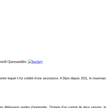
Benoît Quessandier.
re lequel il fut crédité d’une assistance. A Dijon depuis 2011, le rouennais
es défenseurs avides d’apprendre. Titulaire d’un contrat de deux saisons, le