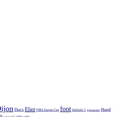
ijon
foot
Elan
Hand
Ducs
fédérale 1
FIBA Europe Cup
griezmann
N
vélo
vidéo
vannuchi