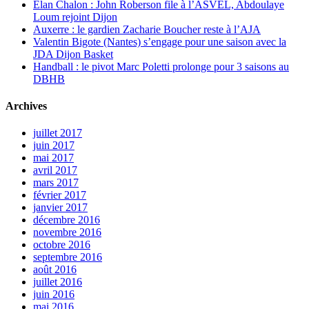
Elan Chalon : John Roberson file à l’ASVEL, Abdoulaye
Loum rejoint Dijon
Auxerre : le gardien Zacharie Boucher reste à l’AJA
Valentin Bigote (Nantes) s’engage pour une saison avec la
JDA Dijon Basket
Handball : le pivot Marc Poletti prolonge pour 3 saisons au
DBHB
Archives
juillet 2017
juin 2017
mai 2017
avril 2017
mars 2017
février 2017
janvier 2017
décembre 2016
novembre 2016
octobre 2016
septembre 2016
août 2016
juillet 2016
juin 2016
mai 2016