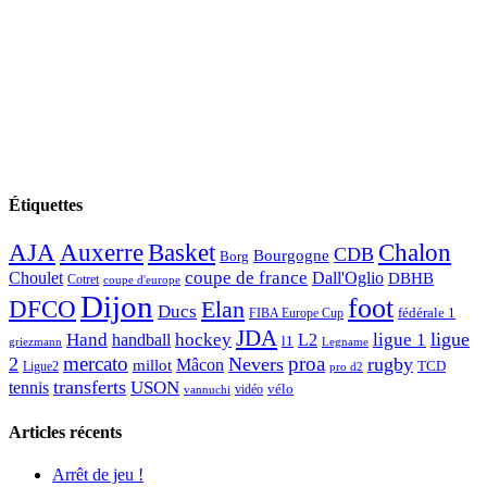
Étiquettes
AJA
Basket
Chalon
Auxerre
CDB
Bourgogne
Borg
Choulet
coupe de france
Dall'Oglio
DBHB
Cotret
coupe d'europe
Dijon
foot
DFCO
Elan
Ducs
fédérale 1
FIBA Europe Cup
JDA
Hand
ligue
hockey
ligue 1
handball
L2
l1
griezmann
Legname
mercato
proa
2
Nevers
rugby
Mâcon
millot
TCD
Ligue2
pro d2
transferts
USON
tennis
vélo
vidéo
vannuchi
Articles récents
Arrêt de jeu !