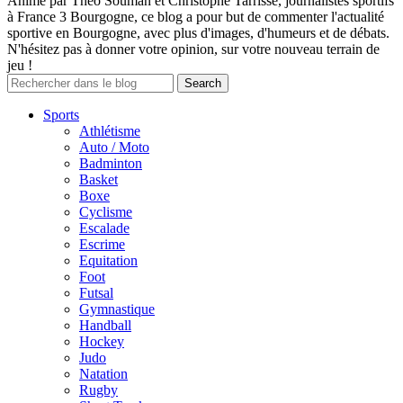
Animé par Théo Souman et Christophe Tarrisse, journalistes sportifs
à France 3 Bourgogne, ce blog a pour but de commenter l'actualité
sportive en Bourgogne, avec plus d'images, d'humeurs et de débats.
N'hésitez pas à donner votre opinion, sur votre nouveau terrain de
jeu !
Sports
Athlétisme
Auto / Moto
Badminton
Basket
Boxe
Cyclisme
Escalade
Escrime
Equitation
Foot
Futsal
Gymnastique
Handball
Hockey
Judo
Natation
Rugby