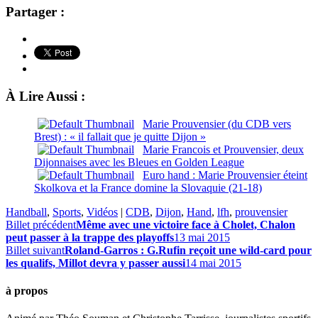
Partager :
À Lire Aussi :
Marie Prouvensier (du CDB vers
Brest) : « il fallait que je quitte Dijon »
Marie Francois et Prouvensier, deux
Dijonnaises avec les Bleues en Golden League
Euro hand : Marie Prouvensier éteint
Skolkova et la France domine la Slovaquie (21-18)
Handball
,
Sports
,
Vidéos
|
CDB
,
Dijon
,
Hand
,
lfh
,
prouvensier
Billet précédent
Même avec une victoire face à Cholet, Chalon
peut passer à la trappe des playoffs
13 mai 2015
Billet suivant
Roland-Garros : G.Rufin reçoit une wild-card pour
les qualifs, Millot devra y passer aussi
14 mai 2015
à propos