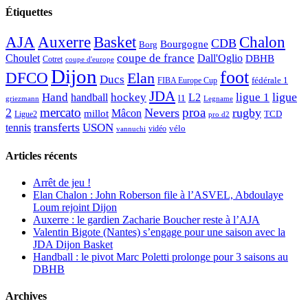
Étiquettes
AJA
Basket
Chalon
Auxerre
CDB
Bourgogne
Borg
Choulet
coupe de france
Dall'Oglio
DBHB
Cotret
coupe d'europe
Dijon
foot
DFCO
Elan
Ducs
fédérale 1
FIBA Europe Cup
JDA
Hand
ligue
hockey
ligue 1
handball
L2
l1
griezmann
Legname
mercato
proa
2
Nevers
rugby
Mâcon
millot
TCD
Ligue2
pro d2
transferts
USON
tennis
vélo
vidéo
vannuchi
Articles récents
Arrêt de jeu !
Elan Chalon : John Roberson file à l’ASVEL, Abdoulaye
Loum rejoint Dijon
Auxerre : le gardien Zacharie Boucher reste à l’AJA
Valentin Bigote (Nantes) s’engage pour une saison avec la
JDA Dijon Basket
Handball : le pivot Marc Poletti prolonge pour 3 saisons au
DBHB
Archives