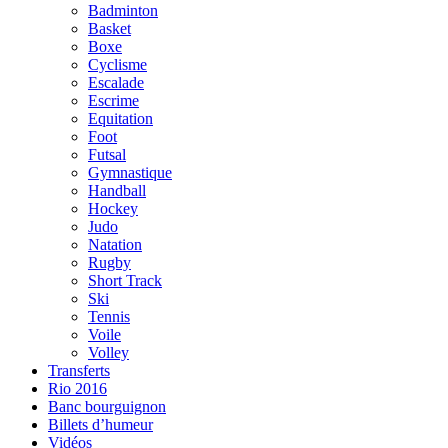
Badminton
Basket
Boxe
Cyclisme
Escalade
Escrime
Equitation
Foot
Futsal
Gymnastique
Handball
Hockey
Judo
Natation
Rugby
Short Track
Ski
Tennis
Voile
Volley
Transferts
Rio 2016
Banc bourguignon
Billets d’humeur
Vidéos