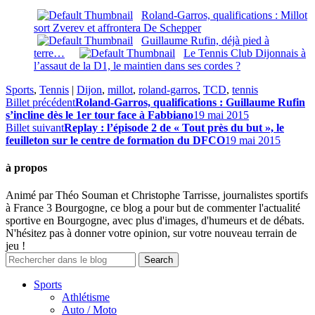
Roland-Garros, qualifications : Millot
sort Zverev et affrontera De Schepper
Guillaume Rufin, déjà pied à
terre…
Le Tennis Club Dijonnais à
l’assaut de la D1, le maintien dans ses cordes ?
Sports
,
Tennis
|
Dijon
,
millot
,
roland-garros
,
TCD
,
tennis
Billet précédent
Roland-Garros, qualifications : Guillaume Rufin
s’incline dès le 1er tour face à Fabbiano
19 mai 2015
Billet suivant
Replay : l’épisode 2 de « Tout près du but », le
feuilleton sur le centre de formation du DFCO
19 mai 2015
à propos
Animé par Théo Souman et Christophe Tarrisse, journalistes sportifs
à France 3 Bourgogne, ce blog a pour but de commenter l'actualité
sportive en Bourgogne, avec plus d'images, d'humeurs et de débats.
N'hésitez pas à donner votre opinion, sur votre nouveau terrain de
jeu !
Sports
Athlétisme
Auto / Moto