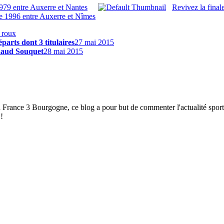
979 entre Auxerre et Nantes
Revivez la final
ce 1996 entre Auxerre et Nîmes
 roux
arts dont 3 titulaires
27 mai 2015
rnaud Souquet
28 mai 2015
à France 3 Bourgogne, ce blog a pour but de commenter l'actualité spor
!