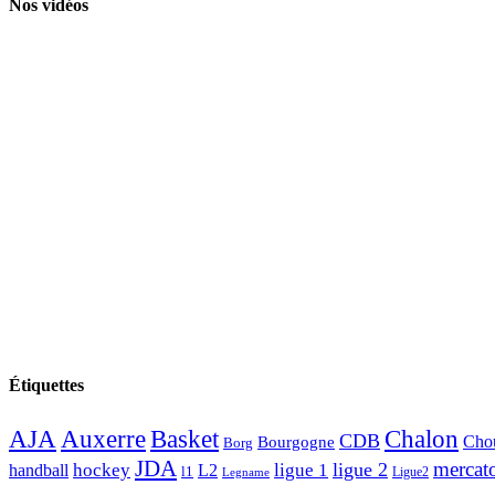
Nos vidéos
Étiquettes
AJA
Basket
Chalon
Auxerre
CDB
Chou
Bourgogne
Borg
JDA
mercat
ligue 2
hockey
ligue 1
handball
L2
l1
Ligue2
Legname