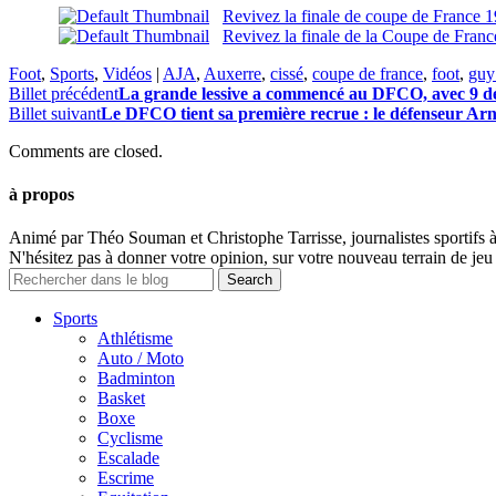
Revivez la finale de coupe de France 1
Revivez la finale de la Coupe de Fran
Foot
,
Sports
,
Vidéos
|
AJA
,
Auxerre
,
cissé
,
coupe de france
,
foot
,
guy
Billet précédent
La grande lessive a commencé au DFCO, avec 9 dép
Billet suivant
Le DFCO tient sa première recrue : le défenseur A
Comments are closed.
à propos
Animé par Théo Souman et Christophe Tarrisse, journalistes sportifs 
N'hésitez pas à donner votre opinion, sur votre nouveau terrain de jeu 
Sports
Athlétisme
Auto / Moto
Badminton
Basket
Boxe
Cyclisme
Escalade
Escrime