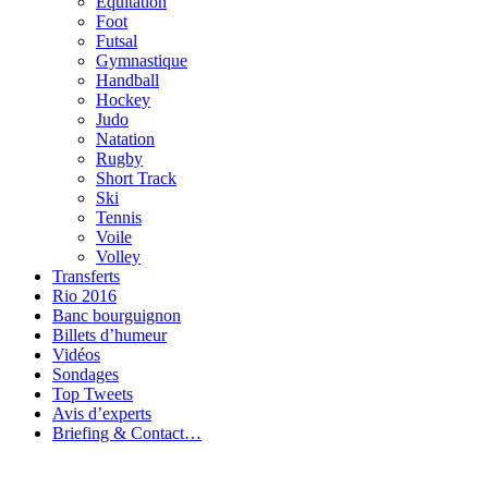
Equitation
Foot
Futsal
Gymnastique
Handball
Hockey
Judo
Natation
Rugby
Short Track
Ski
Tennis
Voile
Volley
Transferts
Rio 2016
Banc bourguignon
Billets d’humeur
Vidéos
Sondages
Top Tweets
Avis d’experts
Briefing & Contact…