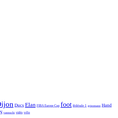
ijon
foot
Elan
Hand
Ducs
fédérale 1
FIBA Europe Cup
griezmann
N
vélo
vidéo
vannuchi