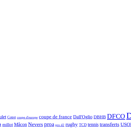
D
DFCO
let
coupe de france
Dall'Oglio
DBHB
Cotret
coupe d'europe
o
proa
Nevers
rugby
transferts
USO
Mâcon
tennis
millot
TCD
pro d2