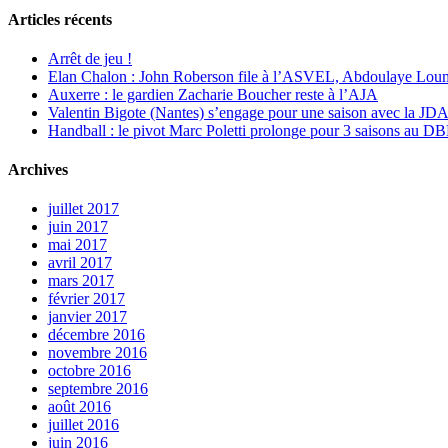
Articles récents
Arrêt de jeu !
Elan Chalon : John Roberson file à l’ASVEL, Abdoulaye Loum
Auxerre : le gardien Zacharie Boucher reste à l’AJA
Valentin Bigote (Nantes) s’engage pour une saison avec la JD
Handball : le pivot Marc Poletti prolonge pour 3 saisons au 
Archives
juillet 2017
juin 2017
mai 2017
avril 2017
mars 2017
février 2017
janvier 2017
décembre 2016
novembre 2016
octobre 2016
septembre 2016
août 2016
juillet 2016
juin 2016